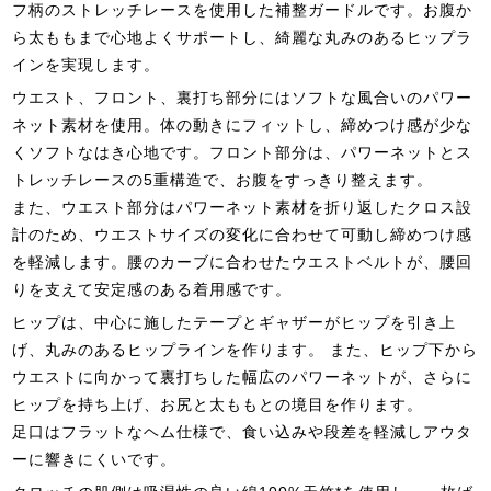
フ柄のストレッチレースを使用した補整ガードルです。お腹か
ら太ももまで心地よくサポートし、綺麗な丸みのあるヒップラ
インを実現します。
ウエスト、フロント、裏打ち部分にはソフトな風合いのパワー
ネット素材を使用。体の動きにフィットし、締めつけ感が少な
くソフトなはき心地です。フロント部分は、パワーネットとス
トレッチレースの5重構造で、お腹をすっきり整えます。
また、ウエスト部分はパワーネット素材を折り返したクロス設
計のため、ウエストサイズの変化に合わせて可動し締めつけ感
を軽減します。腰のカーブに合わせたウエストベルトが、腰回
りを支えて安定感のある着用感です。
ヒップは、中心に施したテープとギャザーがヒップを引き上
げ、丸みのあるヒップラインを作ります。 また、ヒップ下から
ウエストに向かって裏打ちした幅広のパワーネットが、さらに
ヒップを持ち上げ、お尻と太ももとの境目を作ります。
足口はフラットなヘム仕様で、食い込みや段差を軽減しアウタ
ーに響きにくいです。