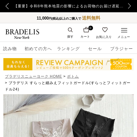
【重要】令和8年熊本地震の影響によるお荷物のお届け遅延について
【重要】日本郵便の障害による配送への影響についてのお詫び
送料無料
11,000
円(税込)以上のご購入で
0
探す
カート
お気に入り
メニュー
読み物
初めての方へ
ランキング
セール
ブラジャー
ブラデリスニューヨーク HOME
ボトム
ブラデリス すらっと細みえフィットガードル(すらっとフィットガー
ドル24)