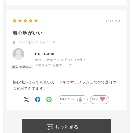
2025.7.4
着心地がいい
色：ローズピンク
サイズ：M
no name
年代:
30代前半
身長:
150cm台
骨格タイプ:
骨格ウェーブ
着心地がとっても良いガードルです。メッシュなので蒸れず
に着用できてます。
参考になった
0
Like!
0
もっと見る