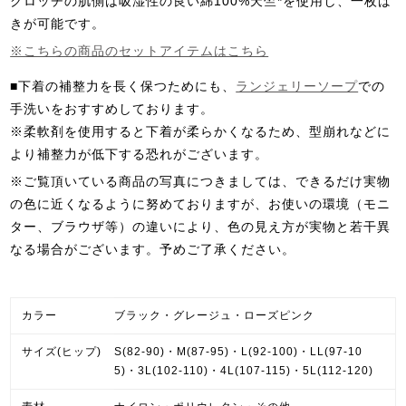
クロッチの肌側は吸湿性の良い綿100%天竺*を使用し、一枚ば
きが可能です。
※こちらの商品のセットアイテムはこちら
■下着の補整力を長く保つためにも、
ランジェリーソープ
での
手洗いをおすすめしております。
※柔軟剤を使用すると下着が柔らかくなるため、型崩れなどに
より補整力が低下する恐れがございます。
※ご覧頂いている商品の写真につきましては、できるだけ実物
の色に近くなるように努めておりますが、お使いの環境（モニ
ター、ブラウザ等）の違いにより、色の見え方が実物と若干異
なる場合がございます。予めご了承ください。
カラー
ブラック・グレージュ・ローズピンク
サイズ(ヒップ)
S(82-90)・M(87-95)・L(92-100)・LL(97-10
5)・3L(102-110)・4L(107-115)・5L(112-120)