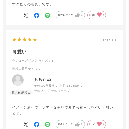
すぐ乾くのも良いです。
参考になった
1
Like!
0
2025.8.8
可愛い
色：ローズピンク
サイズ：S
普段の着用サイズ
:S
もちたぬ
年代:
20代後半
身長:
150cm台
骨格タイプ:
骨格ウェーブ
イメージ通りで、シアーな生地で夏でも着用しやすいと思い
ます。
参考になった
0
Like!
0