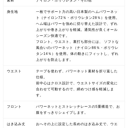
素材
ナイロン・ポリウレタン・その他
身生地
一枚でサポート力の高い日本製のヘムパワーネッ
ト（ナイロン72％・ポリウレタン28％）を使用。
ヘム端はパワーを強めに切り替えた設計で、ずれ
上がりや巻き上がりを軽減。通気性が良くオール
シーズン快適です。
フロント、ウエスト、裏打ち部分には、 ソフトな
風合いのパワーネット（ナイロン86％・ポリウレ
タン14％）を使用。体の動きにフィットし、ずれ
上がりを防止します。
ウエスト
テープを使わず、パワーネット素材を折り返した
仕様。
前中心はクロス設計で、ウエストサイズの変化に
合わせて可動するので、締めつけ感を軽減しま
す。
フロント
パワーネットとストレッチレースの5重構造で、お
腹をすっきりシェイプします。
はき込み丈
おへその上に設定した長めのはき込み丈で、ウエ