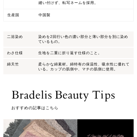
縫い付けず、転写ネームを採用。
生産国
中国製
二浴染め
染めを2回行い色の濃い部分と薄い部分を別に染め
ているもの。
わさ仕様
生地を二重に折り返す仕様のこと。
綿天竺
柔らかな綿素材。綿特有の保温性、吸水性に優れて
いる。カップの肌側や、マチの肌側に使用。
おすすめの記事はこちら