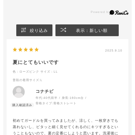
絞り込み
表示：新しい順
2025.9.10
夏にとてもいいです
色：ローズピンク
サイズ：LL
普段の着用サイズ
:L
コナチビ
年代:
40代前半
身長:
160cm台
骨格タイプ:
骨格ストレート
初めてガードルを買ってみましたが、涼しく、一枚穿きでも
蒸れないし、ピタッと細く見せてくれるのにキツすぎるとい
うこともないので、夏の定番にしようと思います。洗濯後に