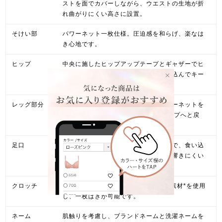
ストを面でカバーしながら、ウエストの生地が折
れ曲がりにくい高さに設置。
そけい部
パワーネット一枚仕様。圧迫感を和らげ、楽なは
き心地です。
ヒップ
中央に施したヒップアップテープとギャザーでヒ
ップを引き上げ、おしりの丸みを包み込んでキー
プします。
レッグ部分
薄手でフィット感と補整力の高いパワーネットを
使用。 太もも部分に流れたお肉をヒップへと戻
し、内ももをすっきり整えます。
足口
生地端を使用したフラットなヘム仕様で、食い込
みや段差を軽減するため、アウターに響きにくい
です。
クロッチ
肌側は、肌触りの優しい綿100%天竺素材*を使用
し、一枚ばきが可能です。
ネーム
肌触りを考慮し、ブランドネームと洗濯ネームを