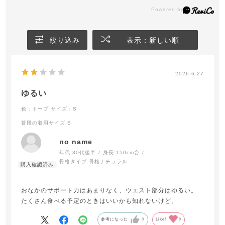
絞り込み
表示：新しい順
2026.6.27
ゆるい
色：トープ
サイズ：S
普段の着用サイズ
:S
no name
年代:
30代後半
身長:
150cm台
骨格タイプ:
骨格ナチュラル
おなかのサポート力はあまりなく、ウエスト部分はゆるい。
たくさん食べる予定のときはいいかも知れないけど。
参考になった
0
Like!
0