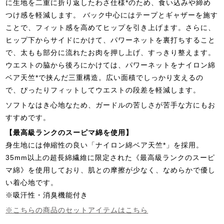
に生地を二重に折り返したわさ仕様*のため、食い込みや締め
つけ感を軽減します。 バック中心にはテープとギャザーを施す
ことで、フィット感を高めてヒップを引き上げます。さらに、
ヒップ下からサイドにかけて、パワーネットを裏打ちすること
で、太もも部分に流れたお肉を押し上げ、すっきり整えます。
ウエストの脇から後ろにかけては、パワーネットをナイロン綿
ベア天竺*で挟んだ三重構造。広い面積でしっかり支えるの
で、ぴったりフィットしてウエストの段差を軽減します。
ソフトなはき心地なため、ガードルの苦しさが苦手な方にもお
すすめです。
【最高級ランクのスーピマ綿を使用】
身生地には伸縮性の良い「ナイロン綿ベア天竺*」を採用。
35mm以上の超長綿繊維に限定された《最高級ランクのスーピ
マ綿》を使用しており、肌との摩擦が少なく、なめらかで優し
い着心地です。
※吸汗性・消臭機能付き
※こちらの商品のセットアイテムはこちら