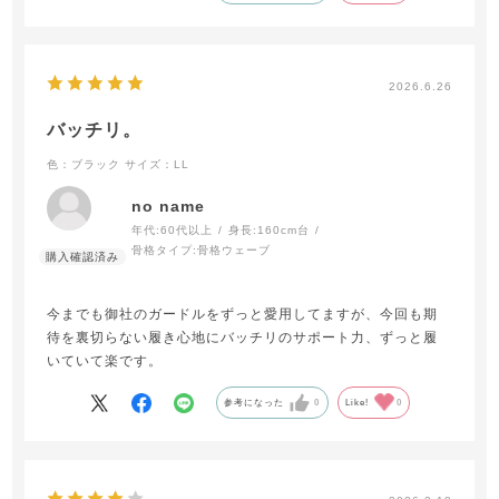
2026.6.26
バッチリ。
色：ブラック
サイズ：LL
no name
年代:
60代以上
身長:
160cm台
骨格タイプ:
骨格ウェーブ
今までも御社のガードルをずっと愛用してますが、今回も期
待を裏切らない履き心地にバッチリのサポート力、ずっと履
いていて楽です。
参考になった
0
Like!
0