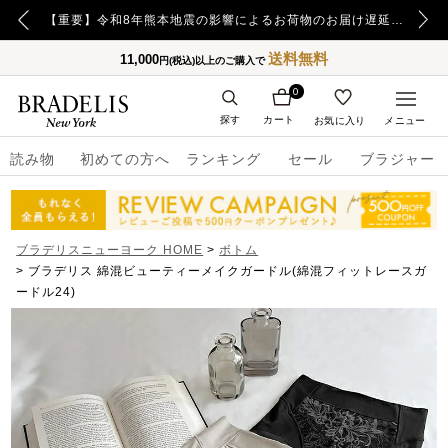
【重要】日本郵便の障害による配送への影響についてのお詫び
【重要】令和8年熊本地震の影響によるお荷物のお届け遅延について
送料無料
11,000
円(税込)以上のご購入で
0
探す
カート
お気に入り
メニュー
読み物
初めての方へ
ランキング
セール
ブラジャー
ブラデリスニューヨーク HOME
ボトム
ブラデリス 綿混ビューティーメイクガードル(綿混フィットレースガ
ードル24)