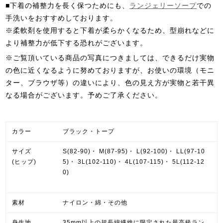
■下着の補整力を長く保つためにも、
ランジェリーソープ
での
手洗いをおすすめしております。
※柔軟剤を使用すると下着が柔らかくなるため、型崩れなどに
より補整力が低下する恐れがございます。
※ご覧頂いている商品の写真につきましては、できるだけ実物
の色に近くなるように努めておりますが、お使いの環境（モニ
ター、ブラウザ等）の違いにより、色の見え方が実物と若干異
なる場合がございます。予めご了承ください。
カラー
ブラック・トープ
サイズ
S(82-90)・ M(87-95)・ L(92-100)・ LL(97-10
(ヒップ)
5)・ 3L(102-110)・ 4L(107-115)・ 5L(112-12
0)
素材
ナイロン・綿・その他
身生地
35mm以上の超長綿繊維に限定された最高級ラン