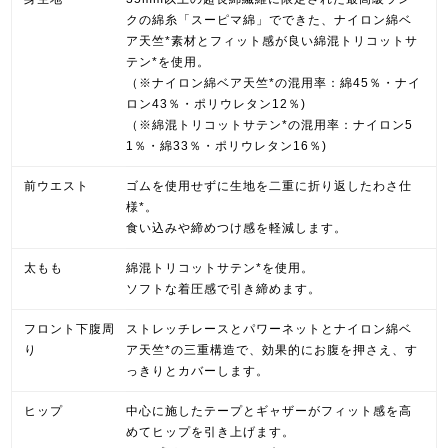
クの綿糸「スーピマ綿」でできた、ナイロン綿ベ
ア天竺*素材とフィット感が良い綿混トリコットサ
テン*を使用。
（※ナイロン綿ベア天竺*の混用率：綿45％・ナイ
ロン43％・ポリウレタン12％)
（※綿混トリコットサテン*の混用率：ナイロン5
1％・綿33％・ポリウレタン16％)
前ウエスト
ゴムを使用せずに生地を二重に折り返したわさ仕
様*。
食い込みや締めつけ感を軽減します。
太もも
綿混トリコットサテン*を使用。
ソフトな着圧感で引き締めます。
フロント下腹周
ストレッチレースとパワーネットとナイロン綿ベ
り
ア天竺*の三重構造で、効果的にお腹を押さえ、す
っきりとカバーします。
ヒップ
中心に施したテープとギャザーがフィット感を高
めてヒップを引き上げます。