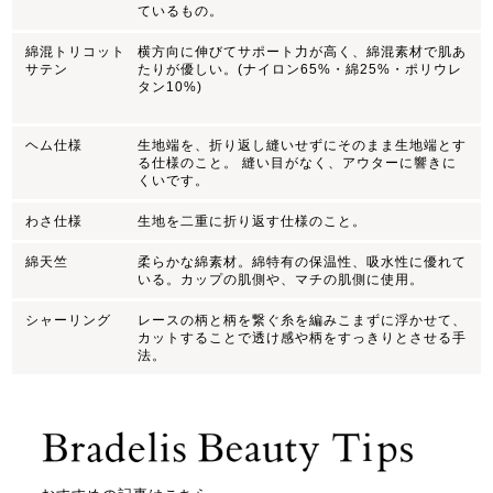
ているもの。
綿混トリコット
横方向に伸びてサポート力が高く、綿混素材で肌あ
サテン
たりが優しい。(ナイロン65%・綿25%・ポリウレ
タン10%)
ヘム仕様
生地端を、折り返し縫いせずにそのまま生地端とす
る仕様のこと。 縫い目がなく、アウターに響きに
くいです。
わさ仕様
生地を二重に折り返す仕様のこと。
綿天竺
柔らかな綿素材。綿特有の保温性、吸水性に優れて
いる。カップの肌側や、マチの肌側に使用。
シャーリング
レースの柄と柄を繋ぐ糸を編みこまずに浮かせて、
カットすることで透け感や柄をすっきりとさせる手
法。