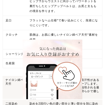
ヒップ下からウエストに向かってパワーネットを
裏打ちしたヒップアップベルトは、お尻と太もも
の境目を作ります。
足口
フラットなヘム仕様*で食い込みにくく、段差にな
りにくいです。
クロッチ
肌側は、お肌に優しいナイロン綿ベア天竺*素材を
使用。
一枚ばきが可能で、優しい肌触りです。
シャーリング*
なし
生産国
中国製
ナイロン綿ベア
伸縮性に優れたナイロン混の綿素材。吸汗性がある
天竺
ので、汗をかいても快適な着心地をキープします。
使用している綿は、アメリカ南西部で栽培される最
高級ランクの超長綿繊維で、柔らかく滑らかで優し
い着心地です。
二浴染め
染めを2回行い色の濃い部分と薄い部分を別に染め