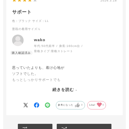
2026.3.18
サポート
色：ブラック
サイズ：LL
普段の着用サイズ
:L
wako
年代:
50代前半
身長:
160cm台
骨格タイプ:
骨格ストレート
思っていたよりも、着け心地が
ソフトでした。
もっとしっかりサポートでも
私は良かったかな。
続きを読む
でも、一日中履くなら
これくらいが良いかも知れません。
参考になった
0
Like!
0