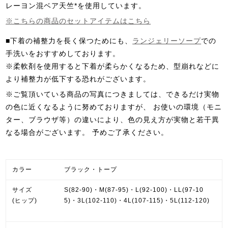
レーヨン混ベア天竺*を使用しています。
※こちらの商品のセットアイテムはこちら
■下着の補整力を長く保つためにも、
ランジェリーソープ
での
手洗いをおすすめしております。
※柔軟剤を使用すると下着が柔らかくなるため、型崩れなどに
より補整力が低下する恐れがございます。
※ご覧頂いている商品の写真につきましては、できるだけ実物
の色に近くなるように努めておりますが、 お使いの環境（モニ
ター、ブラウザ等）の違いにより、色の見え方が実物と若干異
なる場合がございます。
予めご了承ください。
カラー
ブラック・トープ
サイズ
S(82-90)・M(87-95)・L(92-100)・LL(97-10
(ヒップ)
5)・3L(102-110)・4L(107-115)・5L(112-120)