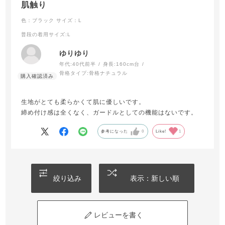
肌触り
色：ブラック
サイズ：L
普段の着用サイズ
:L
ゆりゆり
年代:
40代前半
身長:
160cm台
骨格タイプ:
骨格ナチュラル
生地がとても柔らかくて肌に優しいです。
締め付け感は全くなく、ガードルとしての機能はないです。
参考になった
0
Like!
1
絞り込み
表示：新しい順
レビューを書く