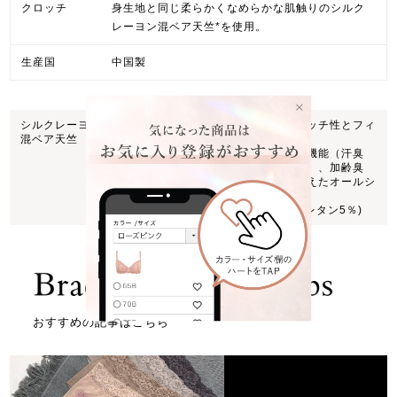
クロッチ
身生地と同じ柔らかくなめらかな肌触りのシルク
レーヨン混ベア天竺*を使用。
生産国
中国製
シルクレーヨン
柔らかくなめらかな肌触りで、ストレッチ性とフィ
混ベア天竺
ット感を高めた快適素材を使用。
静電気が起きにくく、吸放湿性、消臭機能（汗臭
「アンモニア」「酢酸」「イソ吉草酸」、加齢臭
「ノネナール」）、接触冷感機能を備えたオールシ
ーズン快適な素材です。
(レーヨン85％・シルク10％・ポリウレタン5％)
おすすめの記事はこちら