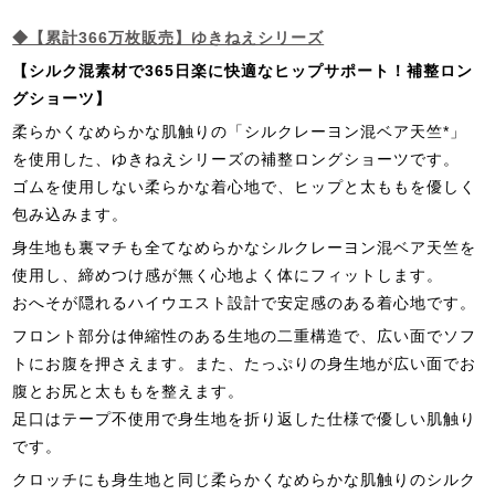
◆【累計366万枚販売】ゆきねえシリーズ
【シルク混素材で365日楽に快適なヒップサポート！補整ロン
グショーツ】
柔らかくなめらかな肌触りの「シルクレーヨン混ベア天竺*」
を使用した、ゆきねえシリーズの補整ロングショーツです。
ゴムを使用しない柔らかな着心地で、ヒップと太ももを優しく
包み込みます。
身生地も裏マチも全てなめらかなシルクレーヨン混ベア天竺を
使用し、締めつけ感が無く心地よく体にフィットします。
おへそが隠れるハイウエスト設計で安定感のある着心地です。
フロント部分は伸縮性のある生地の二重構造で、広い面でソフ
トにお腹を押さえます。また、たっぷりの身生地が広い面でお
腹とお尻と太ももを整えます。
足口はテープ不使用で身生地を折り返した仕様で優しい肌触り
です。
クロッチにも身生地と同じ柔らかくなめらかな肌触りのシルク