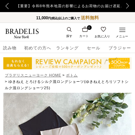
【重要】日本郵便の障害による配送への影響についてのお詫び
【重要】令和8年熊本地震の影響によるお荷物のお届け遅延について
送料無料
11,000
円(税込)以上のご購入で
0
探す
カート
お気に入り
メニュー
読み物
初めての方へ
ランキング
セール
ブラジャー
ブラデリスニューヨーク HOME
ボトム
ゆきねえ とろけるシルク混ロングショーツ(ゆきねえとろりソフトシ
ルク混ロングショーツ25)