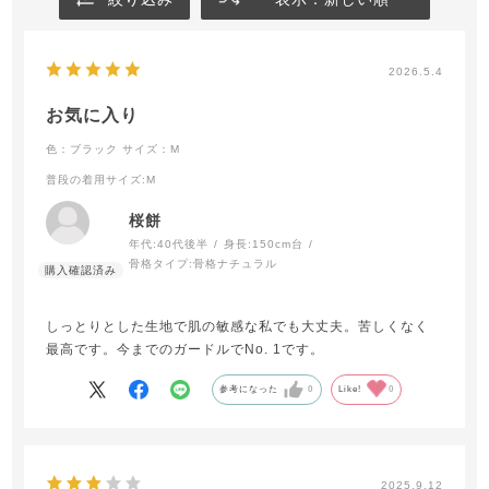
2026.5.4
お気に入り
色：ブラック
サイズ：M
普段の着用サイズ
:M
桜餅
年代:
40代後半
身長:
150cm台
骨格タイプ:
骨格ナチュラル
しっとりとした生地で肌の敏感な私でも大丈夫。苦しくなく
最高です。今までのガードルでNo. 1です。
参考になった
0
Like!
0
2025.9.12