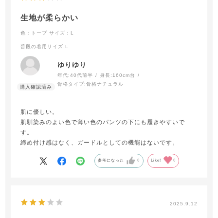
生地が柔らかい
色：トープ
サイズ：L
普段の着用サイズ
:L
ゆりゆり
年代:
40代前半
身長:
160cm台
骨格タイプ:
骨格ナチュラル
肌に優しい。
肌馴染みのよい色で薄い色のパンツの下にも履きやすいで
す。
締め付け感はなく、ガードルとしての機能はないです。
参考になった
0
Like!
0
2025.9.12