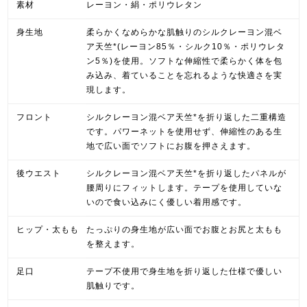
素材
レーヨン・絹・ポリウレタン
身生地
柔らかくなめらかな肌触りのシルクレーヨン混ベ
ア天竺*(レーヨン85％・シルク10％・ポリウレタ
ン5％)を使用。ソフトな伸縮性で柔らかく体を包
み込み、着ていることを忘れるような快適さを実
現します。
フロント
シルクレーヨン混ベア天竺*を折り返した二重構造
です。パワーネットを使用せず、伸縮性のある生
地で広い面でソフトにお腹を押さえます。
後ウエスト
シルクレーヨン混ベア天竺*を折り返したパネルが
腰周りにフィットします。テープを使用していな
いので食い込みにく優しい着用感です。
ヒップ・太もも
たっぷりの身生地が広い面でお腹とお尻と太もも
を整えます。
足口
テープ不使用で身生地を折り返した仕様で優しい
肌触りです。