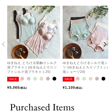
ゆきねえ とろける肌触りシルク
ゆきねえとろけるシルク混シ
混ブラキャミ(ゆきねえとろりソ
ツ (ゆきねえとろりソフトシル
フトシルク混ブラキャミ25)
混ショーツ24)
SALE
SALE
¥
5,060
¥
1,100
税込
税込