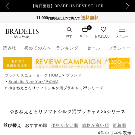
【重要】令和8年熊本地震の影響によるお荷物のお届け遅延について
【毎日更新】BRADELIS BEST SELLER
送料無料
11,000
円(税込)以上のご購入で
0
探す
カート
お気に入り
メニュー
読み物
初めての方へ
ランキング
セール
ブラジャー
ブラデリスニューヨーク HOME
ブランド
Bradelis New York(その他)
ゆきねえとろりソフトシルク混ブラキャミ25シリーズ
ゆきねえとろりソフトシルク混ブラキャミ25シリーズ
並び替え
おすすめ順
価格が安い順
価格が高い順
新着順
4
件中
1
-
4
件表示