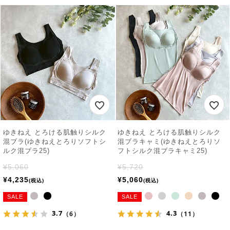
ゆきねえ とろける肌触りシルク
ゆきねえ とろける肌触りシルク
混ブラ(ゆきねえとろりソフトシ
混ブラキャミ(ゆきねえとろりソ
ルク混ブラ25)
フトシルク混ブラキャミ25)
¥
5,060
¥
5,720
¥
4,235
¥
5,060
税込
税込
SALE
SALE
3.7
4.3
（6）
（11）