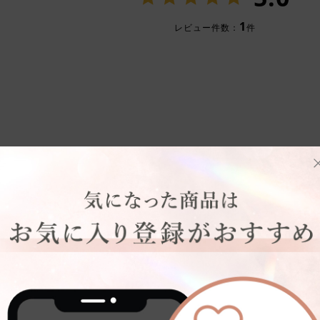
1
レビュー件数：
件
い順