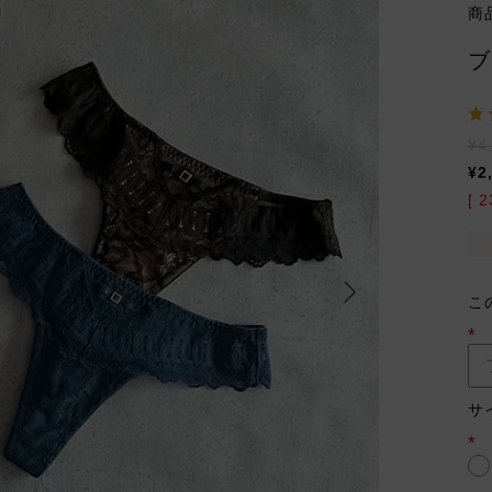
商
ブ
¥
4
¥
2
[
2
こ
(必
須)
サ
(必