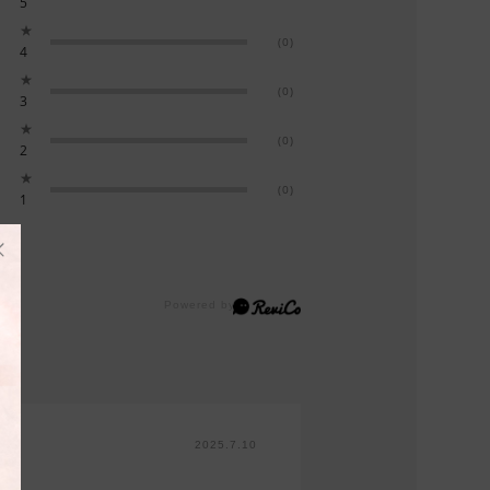
5
★
(0)
4
★
(0)
3
★
(0)
2
★
(0)
1
2025.7.10