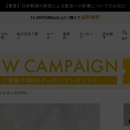
【重要】令和8年熊本地震の影響によるお荷物のお届け遅延につい
送料無料
11,000
円(税込)以上のご購入で
その
他の方法で選
セー
新商
ランキン
読み物
他
ぶ
ル
品
グ
▼
探す
イルタンガ25S1