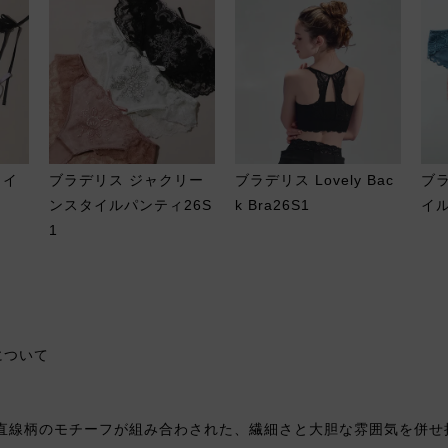
タイ
ブラデリス ジャクリー
ブラデリス Lovely Bac
ブ
ンスタイルパンティ26S
k Bra26S1
イル
1
について
直線柄のモチーフが組み合わされた、繊細さと大胆な雰囲気を併せ