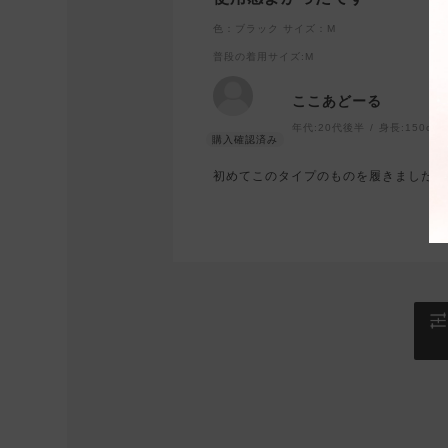
色：ブラック
サイズ：M
普段の着用サイズ
:M
ここあどーる
年代:
20代後半
身長:
150cm
初めてこのタイプのものを履きましたが