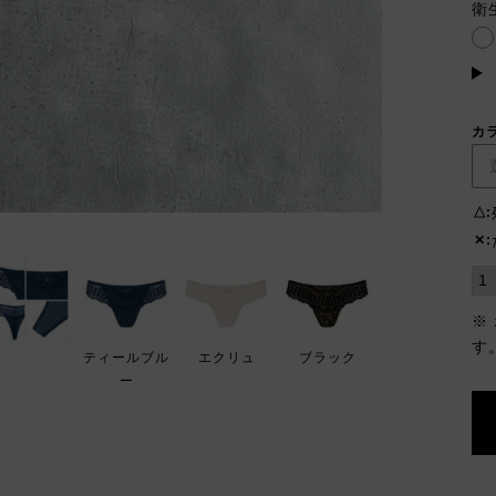
須)
衛
カ
△
✕
※
す
ティールブル
エクリュ
ブラック
ー