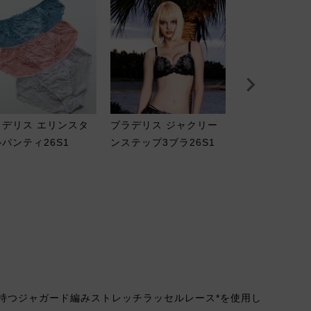
ラデリス エリンスタ
ブラデリス ジャクリー
ブラデリス ヴ
パンティ26S1
ンステップ3ブラ26S1
ラ(ステップ3)
持つジャガード編みストレッチラッセルレース*を使用し