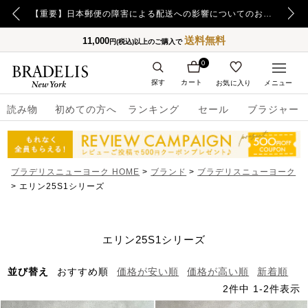
【重要】令和8年熊本地震の影響によるお荷物のお届け遅延について
【重要】日本郵便の障害による配送への影響についてのお詫び
送料無料
11,000
円(税込)以上のご購入で
0
探す
カート
お気に入り
メニュー
読み物
初めての方へ
ランキング
セール
ブラジャー
ブラデリスニューヨーク HOME
ブランド
ブラデリスニューヨーク
エリン25S1シリーズ
エリン25S1シリーズ
並び替え
おすすめ順
価格が安い順
価格が高い順
新着順
2
件中
1
-
2
件表示