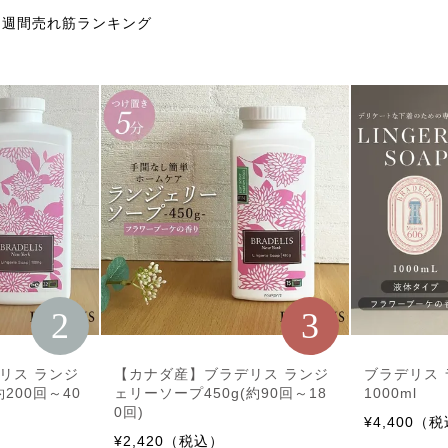
週間売れ筋ランキング
2
3
リス ランジ
【カナダ産】ブラデリス ランジ
ブラデリス
約200回～40
ェリーソープ450g(約90回～18
1000ml
0回)
¥4,400（
¥2,420（税込）