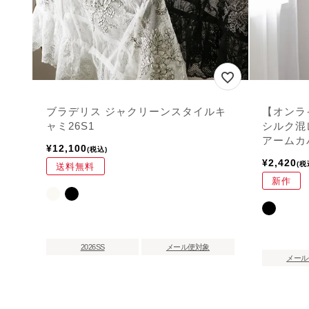
ブラデリス ジャクリーンスタイルキ
【オンラ
ャミ26S1
シルク混
アームカ
¥
12,100
税込
¥
2,420
税
送料無料
新作
2026SS
メール便対象
メール