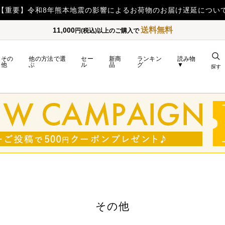
【毎日更新】BRADELIS BEST SELLER
送料無料
11,000
円(税込)以上のご購入で
その
他の方法で選
セー
新商
ランキン
読み物
他
ぶ
ル
品
グ
▼
探す
その他