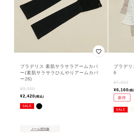
ブラデリス 素肌サラサラアームカバ
ブラデリ
ー(素肌サラサラひんやりアームカバ
6
ー26)
¥
7,920
¥
3,300
¥
6,160
税
¥
2,420
税込
新作
SALE
SALE
メール便対象