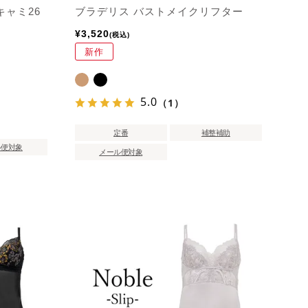
キャミ26
ブラデリス バストメイクリフター
¥
3,520
税込
新作
5.0
（1）
定番
補整補助
ル便対象
メール便対象