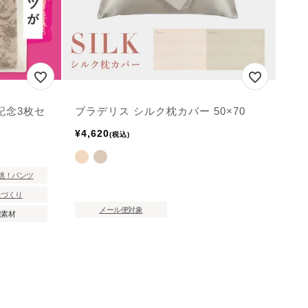
記念3枚セ
ブラデリス シルク枕カバー 50×70
¥
4,620
税込
桃！パンツ
スづくり
メール便対象
混素材