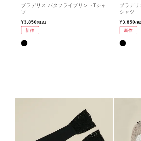
ブラデリス バタフライプリントTシャ
ブラデリス 
ツ
シャツ
¥
3,850
¥
3,850
税込
税
新作
新作