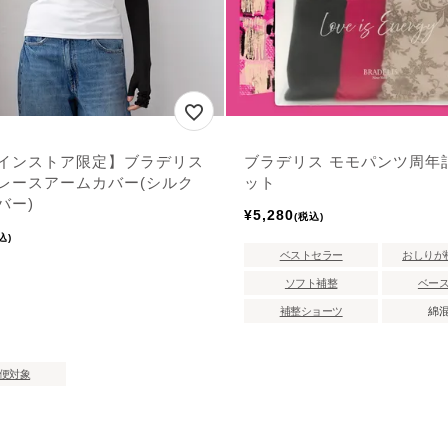
インストア限定】ブラデリス
ブラデリス モモパンツ周年
レースアームカバー(シルク
ット
バー)
¥
5,280
税込
込
ベストセラー
おしりが
ソフト補整
ベー
補整ショーツ
綿
便対象