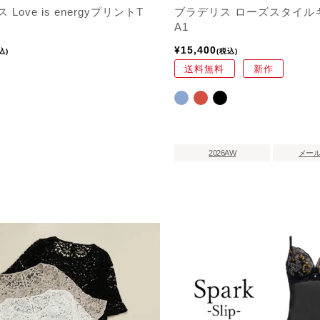
Love is energyプリントT
ブラデリス ローズスタイル
A1
¥
15,400
込
税込
送料無料
新作
2026AW
メー