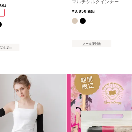
マルチシルクインナー
税込
¥
3,850
税込
料
メール便対象
ワイヤー