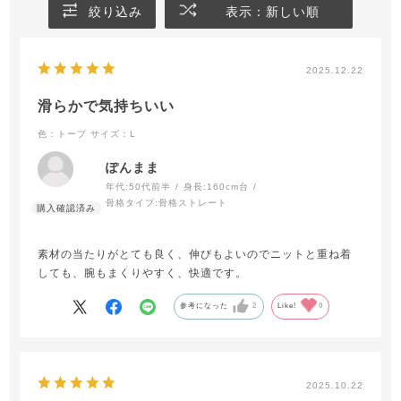
絞り込み
表示：新しい順
2025.12.22
滑らかで気持ちいい
色：トープ
サイズ：L
ぽんまま
年代:
50代前半
身長:
160cm台
骨格タイプ:
骨格ストレート
素材の当たりがとても良く、伸びもよいのでニットと重ね着
しても、腕もまくりやすく、快適です。
参考になった
2
Like!
0
2025.10.22