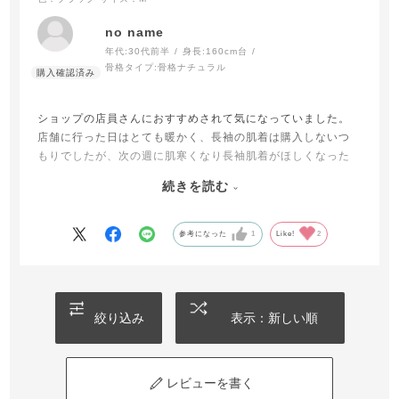
no name
年代:
30代前半
身長:
160cm台
骨格タイプ:
骨格ナチュラル
ショップの店員さんにおすすめされて気になっていました。
店舗に行った日はとても暖かく、長袖の肌着は購入しないつ
もりでしたが、次の週に肌寒くなり長袖肌着がほしくなった
ためオンラインで購入しました。
続きを読む
店舗で試着していなかったのでサイズ感や着心地がわからず
心配でしたが、店員さんの話していた通りとても着心地が良
くサラサラでもう一枚ほしいくらいです。
参考になった
1
Like!
2
ハイネックの方も購入したので、そちらは冬にニットの下に
着たり、春秋にカーディガンの下に着たりしてもいいかなと
思っています。
絞り込み
表示：新しい順
レビューを書く