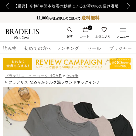
【重要】令和8年熊本地震の影響によるお荷物のお届け遅延について
送料無料
11,000
円(税込)以上のご購入で
0
探す
カート
お気に入り
メニュー
読み物
初めての方へ
ランキング
セール
ブラジャー
ブラデリスニューヨーク HOME
その他
ブラデリス なめらかシルク混ラウンドネックインナー