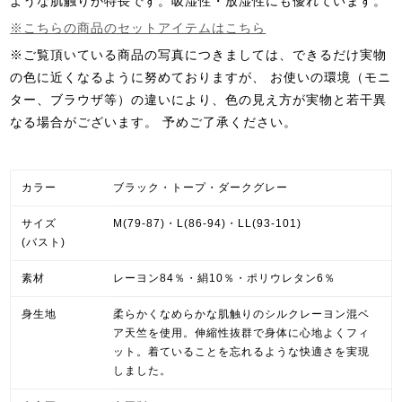
ような肌触りが特長です。吸湿性・放湿性にも優れています。
※こちらの商品のセットアイテムはこちら
※ご覧頂いている商品の写真につきましては、できるだけ実物
の色に近くなるように努めておりますが、 お使いの環境（モニ
ター、ブラウザ等）の違いにより、色の見え方が実物と若干異
なる場合がございます。
予めご了承ください。
カラー
ブラック・トープ・ダークグレー
サイズ
M(79-87)・L(86-94)・LL(93-101)
(バスト)
素材
レーヨン84％・絹10％・ポリウレタン6％
身生地
柔らかくなめらかな肌触りのシルクレーヨン混ベ
ア天竺を使用。伸縮性抜群で身体に心地よくフィ
ット。着ていることを忘れるような快適さを実現
しました。