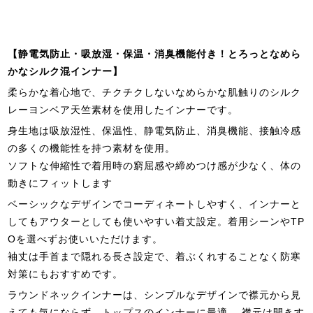
【静電気防止・吸放湿・保温・消臭機能付き！とろっとなめら
かなシルク混インナー】
柔らかな着心地で、チクチクしないなめらかな肌触りのシルク
レーヨンベア天竺素材を使用したインナーです。
身生地は吸放湿性、保温性、静電気防止、消臭機能、接触冷感
の多くの機能性を持つ素材を使用。
ソフトな伸縮性で着用時の窮屈感や締めつけ感が少なく、体の
動きにフィットします
ベーシックなデザインでコーディネートしやすく、インナーと
してもアウターとしても使いやすい着丈設定。着用シーンやTP
Oを選べずお使いいただけます。
袖丈は手首まで隠れる長さ設定で、着ぶくれすることなく防寒
対策にもおすすめです。
ラウンドネックインナーは、シンプルなデザインで襟元から見
えても気にならず、トップスのインナーに最適。 襟元は開きす