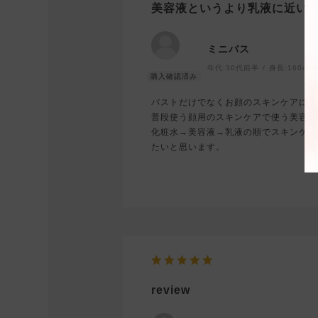
美容液というより乳液に近い
ミニバス
年代:
30代前半
身長:
160cm
バストだけでなくお顔のスキンケアにも
普段使う顔用のスキンケアで使う美容液
化粧水→美容液→乳液の順でスキンケア
たいと思います。
review