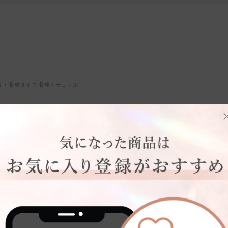
台
骨格タイプ:
骨格ナチュラル
た。
ので期待しています。