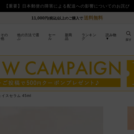
【重要】令和8年熊本地震の影響によるお荷物のお届け遅延につい
送料無料
11,000
円(税込)以上のご購入で
その
他の方法で選
セー
新商
ランキン
読み物
他
ぶ
ル
品
グ
▼
探す
イスセラム 45ml