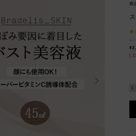
商
ス
¥
7
¥
2
[
2