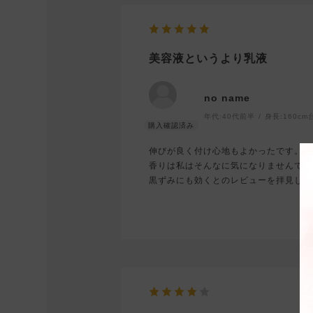
美容液というより乳液
no name
年代:
40代前半
身長:
160cm
伸びが良く付け心地もよかったです。
香りは私はそんなに気になりませんでし
黒ずみにも効くとのレビューを拝見した