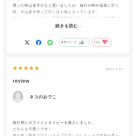
買った時は派手かなと思いましたが、旅行の時や温泉に行く
時、今は必ず持って行くほど気に入っています。
テンション上がるし、下着以外にもフェイスタオルや化粧ポ
ーチなど入れられて、それでいてバックの中である程度の形
続きを読む
を保ち、他の荷物も入りやすい。買ってよかったです。
参考になった
1
Like!
3
2023.2.25
review
ネコのおでこ
旅行用にホワイトとネイビーを購入しました。
どちらも可愛いです！
他の色（新作ではないタイプの方）のレビューで生地が柔ら