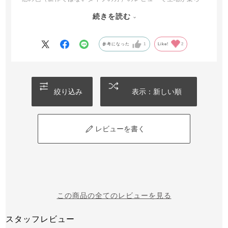
かくて、、と言った感想があったので、フニャフニャだった
続きを読む
ら嫌だなあと思いましたが、パリッとした素材で良かったで
す。旧作とは商品説明も違うので、素材とか作りが違うので
しょうか？旧作の大きいサイズの購入も考えていますので、
参考になった
1
Like!
2
知りたいところです。
とても可愛いので、パッキング用だけじゃなくて、このまま
もって歩きたいです！
絞り込み
表示：新しい順
レビューを書く
この商品の全てのレビューを見る
スタッフレビュー