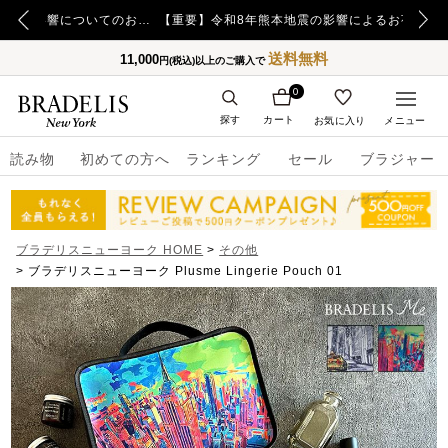
【重要】日本郵便の障害による配送への影響についてのお詫び
【重要】令和8年熊本地震の影響によるお荷物のお届け遅延について
送料無料
11,000
円(税込)以上のご購入で
0
探す
カート
お気に入り
メニュー
読み物
初めての方へ
ランキング
セール
ブラジャー
ブラデリスニューヨーク HOME
その他
ブラデリスニューヨーク Plusme Lingerie Pouch 01