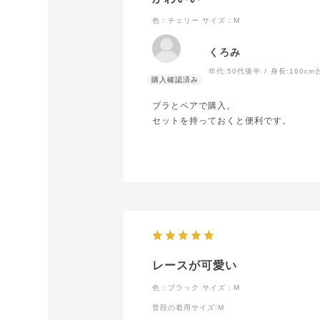
色：チェリー
サイズ：M
くろみ
年代:
50代後半
身長:
160cm
ブラとペアで購入。
セットを持っておくと便利です。
レースが可愛い
色：ブラック
サイズ：M
普段の着用サイズ
:M