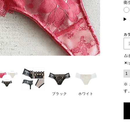
須)
衛
カ
△
✕
※
す
ブラック
ホワイト
チェリー