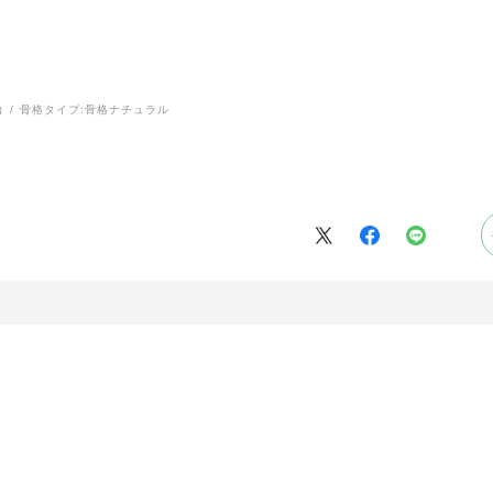
台
骨格タイプ:
骨格ナチュラル