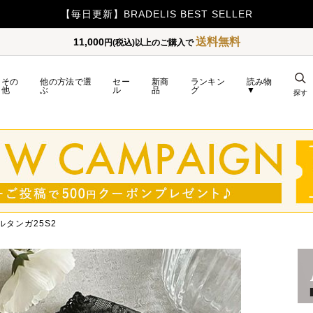
【毎日更新】BRADELIS BEST SELLER
送料無料
11,000
円(税込)以上のご購入で
その
他の方法で選
セー
新商
ランキン
読み物
他
ぶ
ル
品
グ
▼
探す
ルタンガ25S2