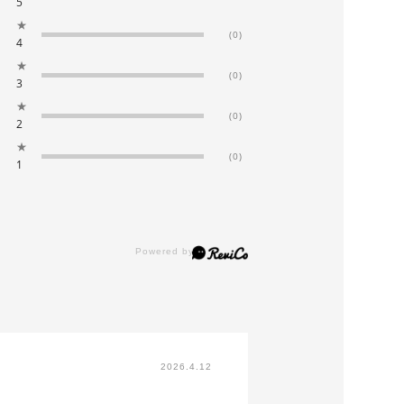
5
★
(0)
4
★
(0)
3
★
(0)
2
★
(0)
1
2026.4.12