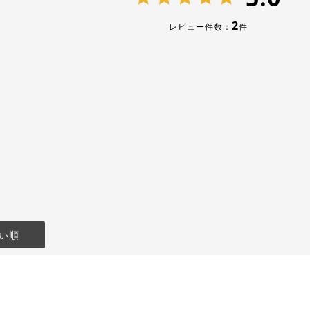
2
レビュー件数：
件
い順