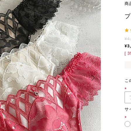
商
ブ
¥
4
¥
3
[
3
こ
(必
須)
サ
(必