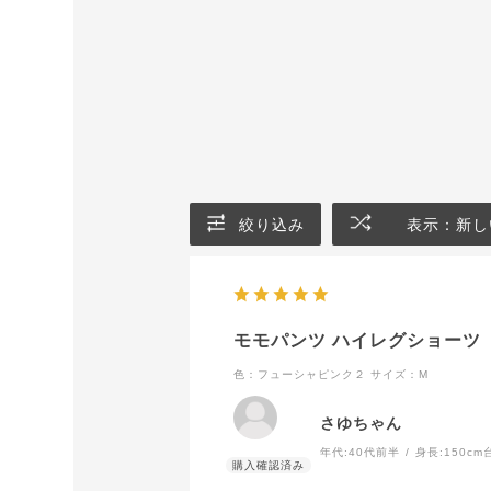
絞り込み
表示：新し
モモパンツ ハイレグショーツ
色：フューシャピンク２
サイズ：M
さゆちゃん
年代:
40代前半
身長:
150cm