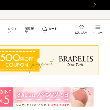
令和8年熊本地震の影響によるお荷物のお届け遅延について
ログイ
閲覧履
カート
ン
歴
お気に入り
メニュー
0