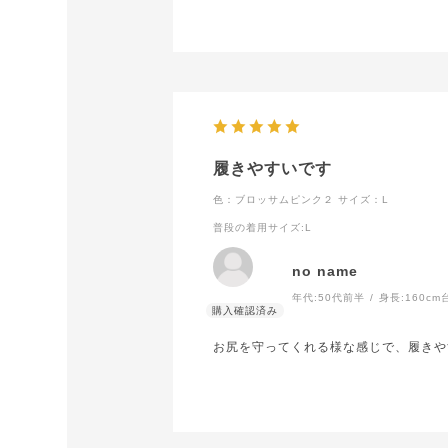
履きやすいです
色：ブロッサムピンク２
サイズ：L
普段の着用サイズ
:L
no name
年代:
50代前半
身長:
160cm
お尻を守ってくれる様な感じで、履きや