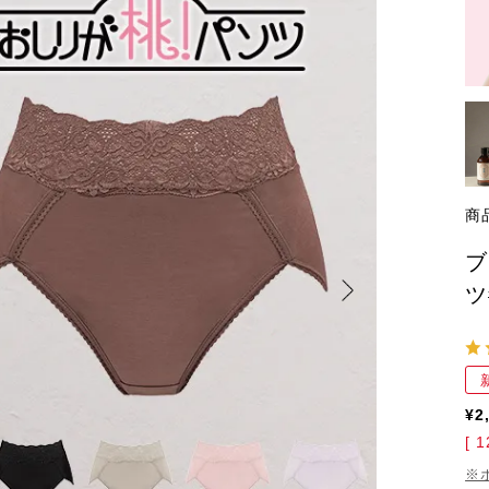
商
ブ
ツ
¥
2
[
1
※