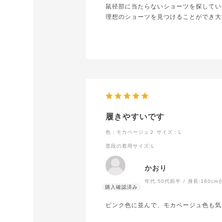
鼠径部に当たらないショーツを探してい
理想のショーツを見つけることができ大
履きやすいです
色：モカベージュ２
サイズ：L
普段の着用サイズ
:L
かおり
年代:
50代前半
身長:
160cm
ピンク色に並んで、モカベージュ色も気