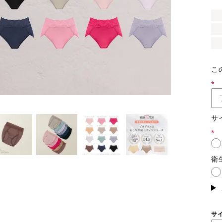
こ
(必
須)
サ
(必
須)
衛
サ