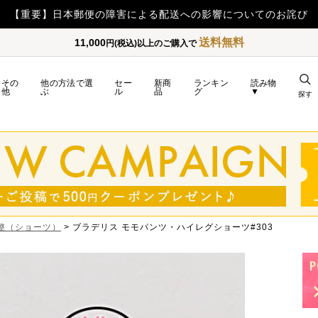
【重要】
送料無料
11,000
円(税込)以上のご購入で
その
他の方法で選
セー
新商
ランキン
読み物
他
ぶ
ル
品
グ
▼
探す
整（ショーツ）
ブラデリス モモパンツ・ハイレグショーツ#303