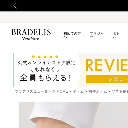
てのお詫び
初めての方
ブラジャ
ボト
へ
ー
ム
ブラデリスニューヨーク HOME
ボトム
補整ボトム
ソフト補