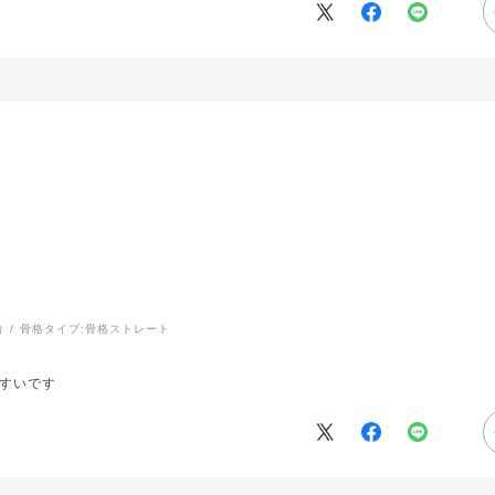
台
骨格タイプ:
骨格ストレート
すいです