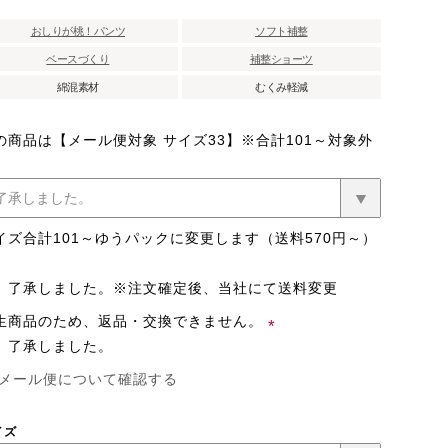
おしりが桃！パンツ
ソフト補整
ベースづくり
補整ショーツ
綿混素材
むくみ軽減
の商品は【メール便対象 サイズ33】※合計101～対象外
イズ合計101～ゆうパックに変更します（送料570円～）
了承しました。※注文確定後、当社にて送料変更
生商品のため、返品・交換できません。
了承しました。
(必
メール便について確認する
須)
イズ