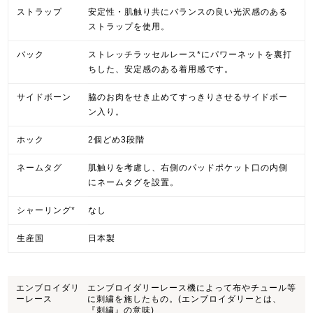
ストラップ
安定性・肌触り共にバランスの良い光沢感のある
ストラップを使用。
バック
ストレッチラッセルレース*にパワーネットを裏打
ちした、安定感のある着用感です。
サイドボーン
脇のお肉をせき止めてすっきりさせるサイドボー
ン入り。
ホック
2個どめ3段階
ネームタグ
肌触りを考慮し、右側のパッドポケット口の内側
にネームタグを設置。
シャーリング*
なし
生産国
日本製
エンブロイダリ
エンブロイダリーレース機によって布やチュール等
ーレース
に刺繍を施したもの。(エンブロイダリーとは、
『刺繍』の意味)