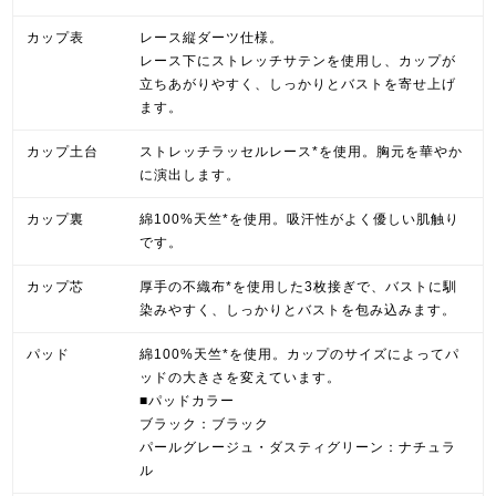
カップ表
レース縦ダーツ仕様。
レース下にストレッチサテンを使用し、カップが
立ちあがりやすく、しっかりとバストを寄せ上げ
ます。
カップ土台
ストレッチラッセルレース*を使用。胸元を華やか
に演出します。
カップ裏
綿100%天竺*を使用。吸汗性がよく優しい肌触り
です。
カップ芯
厚手の不織布*を使用した3枚接ぎで、バストに馴
染みやすく、しっかりとバストを包み込みます。
パッド
綿100%天竺*を使用。カップのサイズによってパ
ッドの大きさを変えています。
■パッドカラー
ブラック：ブラック
パールグレージュ・ダスティグリーン：ナチュラ
ル