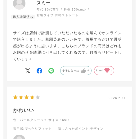
スミー
年代:
30代前半
身長:
150cm台
骨格タイプ:
骨格ストレート
サイズは店舗で計測していただいたものを選んでオンライン
で購入しました。肌馴染みのいい色で、着用するだけで透明
感が出るように思います。こちらのブランドの商品はどれも
お胸の形を綺麗に引き出してくれるので、何着もリピートし
ています♪
参考になった
0
Like!
1
2026.6.11
かわいい
色：パールグレージュ
サイズ：65D
着用感
:ぴったりフィット
気に入ったポイント
:デザイン