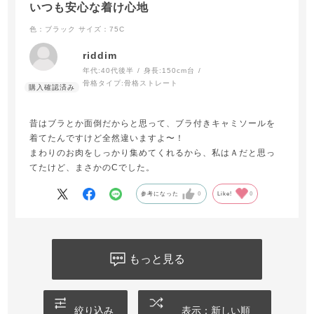
いつも安心な着け心地
色：ブラック
サイズ：75C
riddim
年代:
40代後半
身長:
150cm台
骨格タイプ:
骨格ストレート
昔はブラとか面倒だからと思って、ブラ付きキャミソールを
着てたんですけど全然違いますよ〜！
まわりのお肉をしっかり集めてくれるから、私はＡだと思っ
てたけど、まさかのCでした。
参考になった
0
Like!
0
もっと見る
絞り込み
表示：新しい順