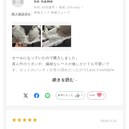
no name
年代:
30代後半
身長:
150cm台
骨格タイプ:
骨格ウェーブ
セールになっていたので購入しました。
真ん中のリボンや、繊細なレースの施しがとても可愛いで
す。セットのパンティが売り切れだったのでLacy Coolstyle
Panty26S1 アイスグレー を購入してみました。色は若干、パ
続きを読む
ンティの方が濃かったですが、セット着用でも問題なさそう^
^
参考になった
0
Like!
0
2026.5.22