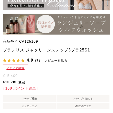
商品番号
CA125109
ブラデリス ジャクリーンステップ3ブラ25S1
4.9
（7）
レビューを見る
メディア掲載
¥
15,400
¥
10,780
税込
[
108
ポイント進呈 ]
ステップ補整
ステップ3 整える
ジャクリーン
2個どめホック