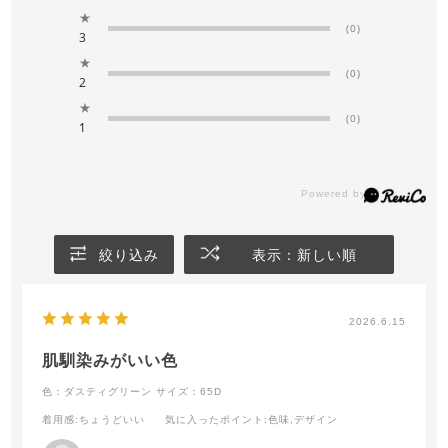
★
(0)
3
★
(0)
2
★
(0)
1
絞り込み
表示：新しい順
2026.6.15
肌馴染みがいい色
色：ダスティグリーン
サイズ：65D
着用感
:ちょうどいい
気に入ったポイント
:色味,デザイン