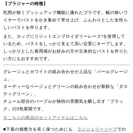
【ブラジャーの特徴】
乳間が狭くプッシュアップ機能に優れたブラです。幅の狭いワ
イヤーでバストをかき集めて寄せ上げ、ふんわりとした女性ら
しいバストを作ります。
また、カップにリジットエンブロイダリーレース*を使用して
いるため、バストをしっかり支えて高い位置にキープします。
しっかりとした着用感がお好みの方や立体的なバストを作りた
い方にもおすすめです。
グレージュとホワイトの組み合わせが上品な「パールグレージ
ュ」、
ヌーディーなベージュとグリーンの組み合わせが新鮮な「ダス
ティグリーン」、
チュール部分のパープルが独特の雰囲気を醸し出す「ブラッ
ク」の3色展開です。
※こちらの商品のセットアイテムはこちら
■下着の補整力を長く保つためにも、
ランジェリーソープ
での