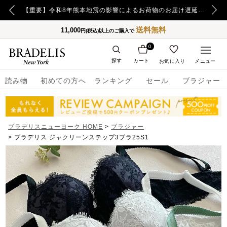
【重要】日本郵便の障害による配送への影響についてのお詫び
【重要】令和8年熊本地震の影響によるお荷物のお届け遅延について
送料無料
11,000
円(税込)以上のご購入で
0
探す
カート
お気に入り
メニュー
読み物
初めての方へ
ランキング
セール
ブラジャー
ブラデリスニューヨーク HOME
ブラジャー
ブラデリス ジャクリーンステップ3ブラ25S1