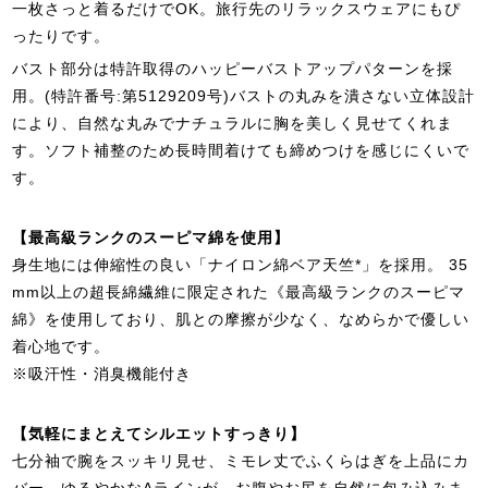
一枚さっと着るだけでOK。旅行先のリラックスウェアにもぴ
ったりです。
バスト部分は特許取得のハッピーバストアップパターンを採
用。(特許番号:第5129209号)バストの丸みを潰さない立体設計
により、自然な丸みでナチュラルに胸を美しく見せてくれま
す。ソフト補整のため長時間着けても締めつけを感じにくいで
す。
【最高級ランクのスーピマ綿を使用】
身生地には伸縮性の良い「ナイロン綿ベア天竺*」を採用。 35
mm以上の超長綿繊維に限定された《最高級ランクのスーピマ
綿》を使用しており、肌との摩擦が少なく、なめらかで優しい
着心地です。
※吸汗性・消臭機能付き
【気軽にまとえてシルエットすっきり】
七分袖で腕をスッキリ見せ、ミモレ丈でふくらはぎを上品にカ