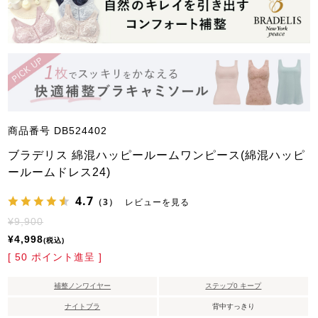
商品番号
DB524402
ブラデリス 綿混ハッピールームワンピース(綿混ハッピ
ールームドレス24)
4.7
（3）
レビューを見る
¥
9,900
¥
4,998
税込
[
50
ポイント進呈 ]
補整ノンワイヤー
ステップ0 キープ
ナイトブラ
背中すっきり