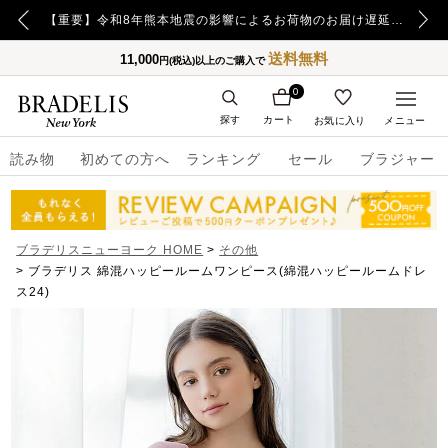
【重要】日本郵便の障害による配送への影響についてのお詫び
【重要】令和8年熊本地震の影響によるお荷物のお届け遅延について
送料無料
11,000
円(税込)以上のご購入で
0
探す
カート
お気に入り
メニュー
読み物
初めての方へ
ランキング
セール
ブラジャー
ブラデリスニューヨーク HOME
その他
ブラデリス 綿混ハッピールームワンピース(綿混ハッピールームドレ
ス24)