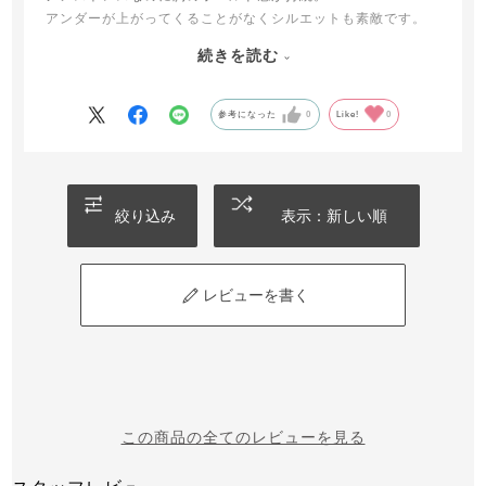
アンダーが上がってくることがなくシルエットも素敵です。
首の後ろも襟ぐりが広いのでデコルテ周りのスキンケアもノ
続きを読む
ンストレス、七分袖も好みです。
翌日からの旅行用にダメもとで発注しましたが翌日に届いて
嬉しくなりました。旅行先だけでは勿体無い！薄手の前開き
参考になった
0
Like!
0
ワンピースの内側に着用してお出かけしてみましたが、全く
違和感なし。
黒を購入しましたが、白い犬を飼っているので埃やペットの
毛の付着が目立つのが残念… お色違いやプリント柄がでたら
絞り込み
表示：新しい順
リピ買いしたいです。
レビューを書く
この商品の全てのレビューを見る