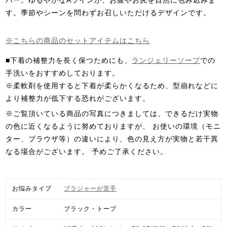
バー。ゆるやかなAラインが、お腹やお尻を自然に包み込みま
す。季節やシーンを問わずお召しいただけるデザインです。
※こちらの商品のセットアイテムはこちら
■下着の補整力を長く保つためにも、
ランジェリーソープ
での
手洗いをおすすめしております。
※柔軟剤を使用すると下着が柔らかくなるため、型崩れなどに
より補整力が低下する恐れがございます。
※ご覧頂いている商品の写真につきましては、できるだけ実物
の色に近くなるように努めておりますが、 お使いの環境（モニ
ター、ブラウザ等）の違いにより、色の見え方が実物と若干異
なる場合がございます。
予めご了承ください。
お悩みタイプ
ブラジャーが苦手
カラー
ブラック・トープ