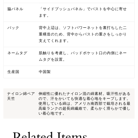
脇パネル
「サイドプッシュパネル」でバストを中心に寄せ
ます。
バック
背中上辺は、ソフトパワーネットを裏打ちした二
重構造のため、背中からバストの重さをしっかり
支えてくれます。
ネームタグ
肌触りを考慮し、パッドポケット口の内側にネー
ムタグを設置。
生産国
中国製
ナイロン綿ベア
伸縮性に優れたナイロン混の綿素材。吸汗性がある
天竺
ので、汗をかいても快適な着心地をキープします。
使用している綿は、アメリカ南西部で栽培される最
高級ランクの超長綿繊維で、柔らかく滑らかで優し
い着心地です。