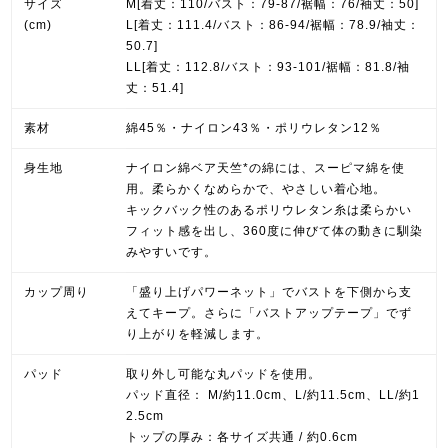
サイズ
M[着丈：110/バスト：79-87/裾幅：76/袖丈：50]
(cm)
L[着丈：111.4/バスト：86-94/裾幅：78.9/袖丈：
50.7]
LL[着丈：112.8/バスト：93-101/裾幅：81.8/袖
丈：51.4]
素材
綿45％・ナイロン43％・ポリウレタン12％
身生地
ナイロン綿ベア天竺*の綿には、スーピマ綿を使
用。柔らかくなめらかで、やさしい着心地。
キックバック性のあるポリウレタン糸は柔らかい
フィット感を出し、360度に伸びて体の動きに馴染
みやすいです。
カップ周り
「盛り上げパワーネット」でバストを下側から支
えてキープ。さらに「バストアップテープ」でず
り上がりを軽減します。
パッド
取り外し可能な丸パッドを使用。
パッド直径： M/約11.0cm、L/約11.5cm、LL/約1
2.5cm
トップの厚み：各サイズ共通 / 約0.6cm