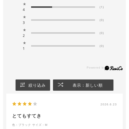
★
(1)
4
★
(0)
3
★
(0)
2
★
(0)
1
絞り込み
表示：新しい順
2026.6.23
とてもすてき
色：ブラック
サイズ：M