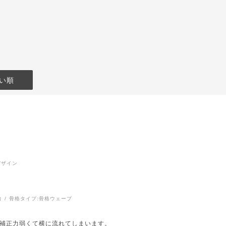
い順
デザイン
台
骨格タイプ:
骨格ウェーブ
補正力弱くて横に流れてしまいます。