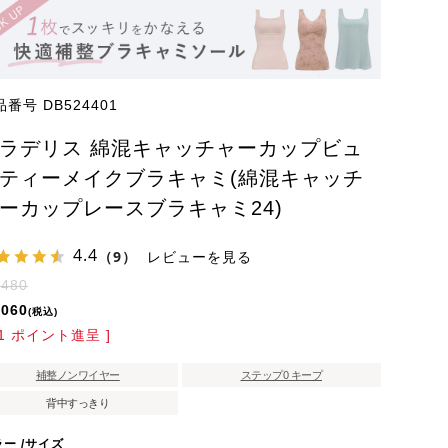
品番号
DB524401
ラデリス 綿混キャッチャーカップビュ
ティーメイクブラキャミ(綿混キャッチ
ーカップレースブラキャミ24)
4.4
（9）
レビューを見る
,480
,060
税込
1
ポイント進呈 ]
補整ノンワイヤー
ステップ0 キープ
背中すっきり
ラー
サイズ