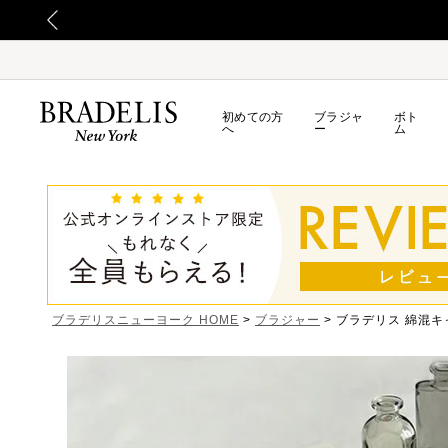
初めての方
ブラジャ
ボト
へ
ー
ム
ブラデリスニューヨーク HOME
ブラジャー
ブラデリス 綿混キ