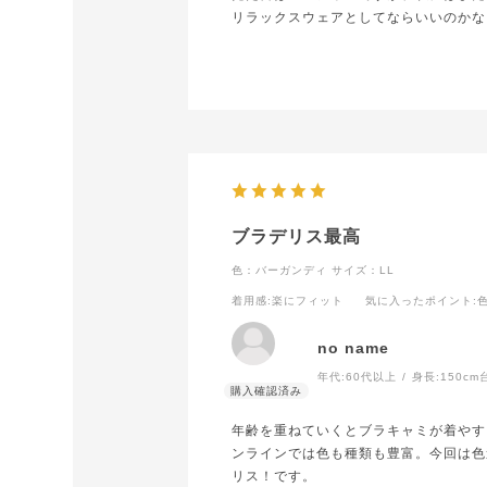
リラックスウェアとしてならいいのかな
ブラデリス最高
色：バーガンディ
サイズ：LL
着用感
:楽にフィット
気に入ったポイント
:
no name
年代:
60代以上
身長:
150cm
年齢を重ねていくとブラキャミが着やす
ンラインでは色も種類も豊富。今回は色
リス！です。