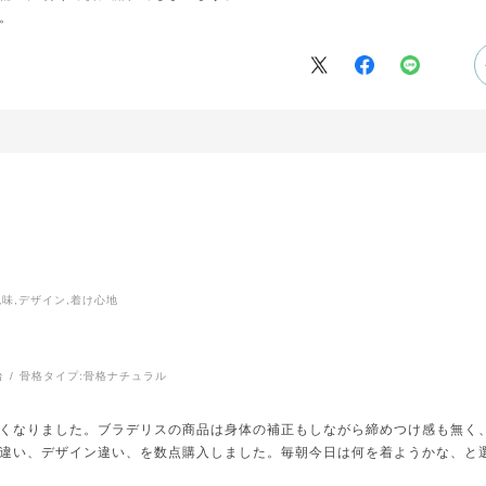
。
色味,デザイン,着け心地
台
骨格タイプ:
骨格ナチュラル
くなりました。ブラデリスの商品は身体の補正もしながら締めつけ感も無く
違い、デザイン違い、を数点購入しました。毎朝今日は何を着ようかな、と