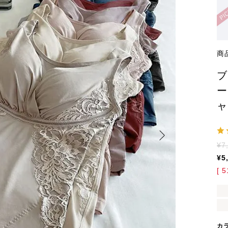
商
ブ
ー
ャ
¥
7
¥
5
[
5
カ