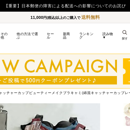
【重要】令和8年熊本地震の影響によるお
送料無料
11,000
円(税込)以上のご購入で
その
他の方法で選
セー
新商
ランキン
読み物
他
ぶ
ル
品
グ
▼
探す
ャッチャーカップビューティーメイクブラキャミ(綿混キャッチャーカップレー