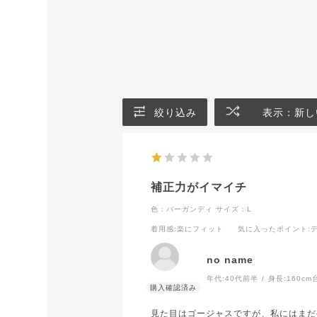
絞り込み
表示：新し
補正力がイマイチ
色：バーガンディ
サイズ：L
着用感
:楽にフィット
気に入ったポイント
:
no name
年代:
40代前半
身長:
160cm
見た目はゴージャスですが、私にはまだ