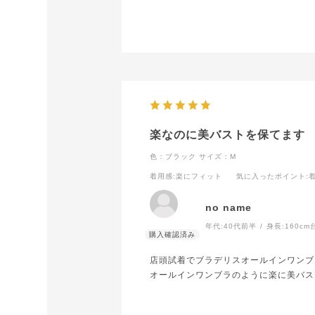
楽なのに美バストを保てます
色：ブラック
サイズ：M
着用感
:楽にフィット
気に入ったポイント
:
no name
年代:
40代前半
身長:
160cm
店頭試着でブラデリスオールインワンブ
オールインワンブラのように楽に美バス