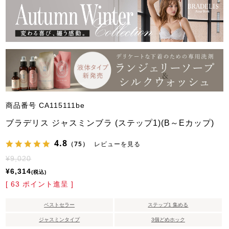
商品番号
CA115111be
ブラデリス ジャスミンブラ (ステップ1)(B～Eカップ)
4.8
（75）
レビューを見る
¥
9,020
¥
6,314
税込
[
63
ポイント進呈 ]
ベストセラー
ステップ1 集める
ジャスミンタイプ
3個どめホック