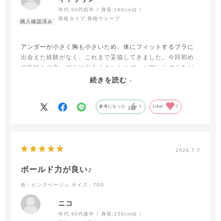
年代:
50代前半
身長:
160cm台
骨格タイプ:
骨格ウェーブ
アンダーが小さく胸も小さいため、体にフィットするブラに
出会えた経験がなく、これまで妥協してきました。今回初め
て気持ちの良いブラに出会えました！ずっと朝からずりあが
らず快適なのは初めてです。着け心地もバストの寄せ上げも
続きを読む
気に入りました。最高です😀他も試します！
参考になった
0
Like!
0
2026.7.7
ボールド力が良い♪
色：ピンクベージュ
サイズ：70D
ニコ
年代:
40代後半
身長:
150cm台