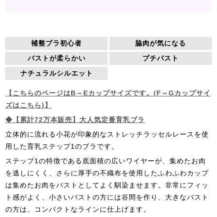
補整ブラ初心者
脇肉が気になる
バストが柔らかい
プチバスト
ナチュラルシルエット
【こちらのページはB～Eカップサイズです。(F～Gカップサイ
ズはこちら)】
◆【累計72万本販売】大人気定番育乳ブラ
立体的に流れる小花が印象的なストレッチラッセルレースを使
用した育乳ステップ1のブラです。
ステップ1の特徴である底面積の広いワイヤーが、集めたお肉
を逃しにくく、さらに厚手の不織布を使用したふわふわカップ
は集めたお肉をバストとしてよく馴染ませます。非常にフィッ
ト感がよく、小さいバストの方には谷間を作り、大きなバスト
の方は、コンパクトなラインに仕上げます。