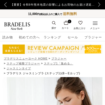
【重要】日本郵便の障害による配送への影響についてのお詫び
【重要】令和8年熊本地震の影響によるお荷物のお届け遅延について
送料無料
11,000
円(税込)以上のご購入で
0
探す
カート
お気に入り
メニュー
読み物
初めての方へ
ランキング
セール
ブラジャー
ブラデリスニューヨーク HOME
ブラジャー
ステップ補整ブラジャー
ステップ1「集める」
ジャスミンタイプ
ブラデリス ジャスミンブラ (ステップ1)(B～Eカップ)