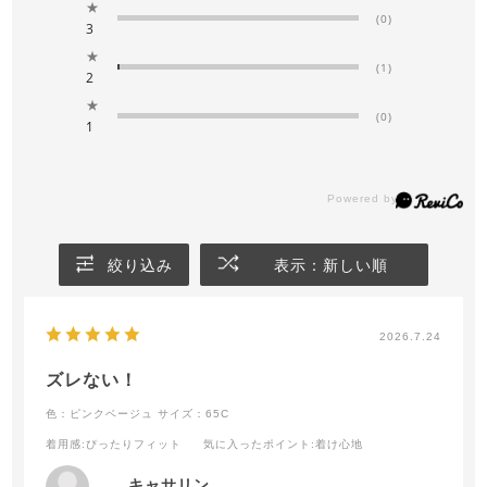
★
(0)
3
★
(1)
2
★
(0)
1
絞り込み
表示：新しい順
2026.7.24
ズレない！
色：ピンクベージュ
サイズ：65C
着用感
:ぴったりフィット
気に入ったポイント
:着け心地
キャサリン