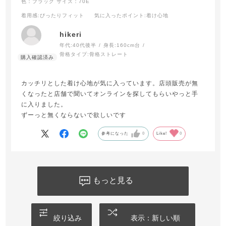
色：ブラック
サイズ：70E
着用感
:ぴったりフィット
気に入ったポイント
:着け心地
hikeri
年代:
40代後半
身長:
160cm台
骨格タイプ:
骨格ストレート
カッチリとした着け心地が気に入っています。店頭販売が無
くなったと店舗で聞いてオンラインを探してもらいやっと手
に入りました。
ずーっと無くならないで欲しいです
参考になった
0
Like!
0
もっと見る
絞り込み
表示：新しい順