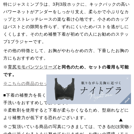
特にジャスミンブラは、3列3段ホックに、キックバックの高い
パワーネットがアンダーをしっかり支え、柔らかで小ぶりなカ
ップとストレッチレースの楽な着け心地です。小さめのカップ
はバストとの隙間を作らず、ずれにくいためバストを逃がしに
くくします。そのため補整下着が初めての人にお勧めのステッ
プ1ブラジャーです。
その他の特徴として、お胸がやわらかめの方、下垂したお胸の
方にもおすすめです。
※
育尻モモパンツシリーズ
と同色のため、セットの着用も可能
です。
※こちらの商品のセットボトムはこちら
■下着の補整力を長く保つためにも、
ランジェリーソープ
での
手洗いをおすすめしております。
※柔軟剤を使用すると下着が柔らかくなるため、型崩れなどに
より補整力が低下する恐れがございます。
※ご覧頂いている商品の写真につきましては、できるだけ実物
PAGE TOP