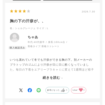
2026.7.30
胸の下の汗疹が、、
色：シェルグレージュ
サイズ：L
ちゃあ
年代:
40代後半
身長:
160cm台
骨格タイプ:
骨格ストレート
いつも蒸れていて冬でも汗疹ができる胸の下。別メーカーの
ブラトップのゴムにより汗疹が日に日に酷くなっていまし
た。毎日の下着をエアリーブラキャミに変えて1週間ほど様子
を見ていますが、まず痛みが無くなりました。次に赤みが治
続きを読む
ってきています。かゆみも4割ほどに弱まってきています。荒
れて弱っているわたしの肌に、メッシュ生地の触れ具合は優
しいと感じます。少しゆったりサイズにしたところ、パット
参考になった
0
Like!
0
が外側にズレて乳首がはみ出てるという時があります。ピッ
タリサイズで購入したブラキャミではそういったことは起き
ませんでした。