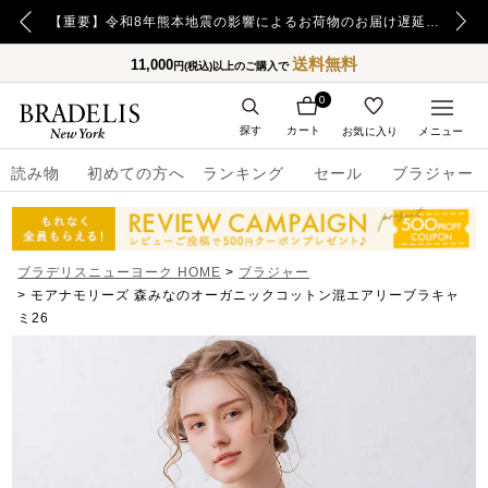
【重要】令和8年熊本地震の影響によるお荷物のお届け遅延について
送料無料
11,000
円(税込)以上のご購入で
0
探す
カート
お気に入り
メニュー
読み物
初めての方へ
ランキング
セール
ブラジャー
ブラデリスニューヨーク HOME
ブラジャー
モアナモリーズ 森みなのオーガニックコットン混エアリーブラキャ
ミ26