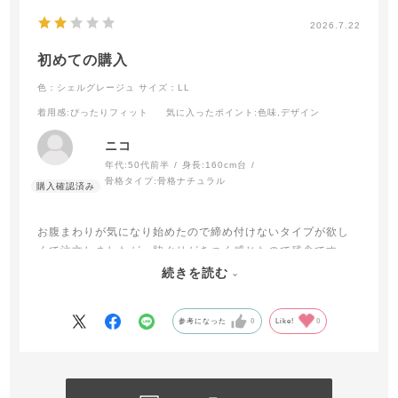
2026.7.22
初めての購入
色：シェルグレージュ
サイズ：LL
着用感
:ぴったりフィット
気に入ったポイント
:色味,デザイン
ニコ
年代:
50代前半
身長:
160cm台
骨格タイプ:
骨格ナチュラル
お腹まわりが気になり始めたので締め付けないタイプが欲し
くて注文しましたが、脇ぐりがきつく感じたので残念です
着てみて慣れれば気にならなくなるかもしれませんが様子を
続きを読む
見たいです
参考になった
0
Like!
0