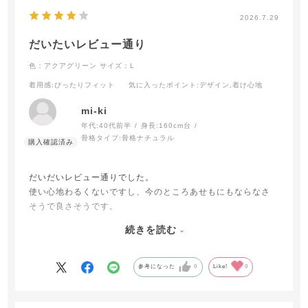
2026.7.29
だいたいレビュー通り
色：アクアグリーン
サイズ：L
着用感
:ぴったりフィット
気に入ったポイント
:デザイン,着け心地
mi-ki
年代:
40代前半
身長:
160cm台
骨格タイプ:
骨格ナチュラル
だいだいレビュー通りでした。
使い心地わるくないですし、今のところあせもにもならなさ
そうで良さそうです。
ほかの方のレビューにもありましたが脇のところが狭めでタ
続きを読む
イトなので、見た目には良いですが、
ゆったり着たい人はワンサイズ、ツーサイズ上にしてもいい
のでは。
参考になった
0
Like!
0
わたしは大きすぎるかと思ったけどLLくらいでちょうどでし
た。