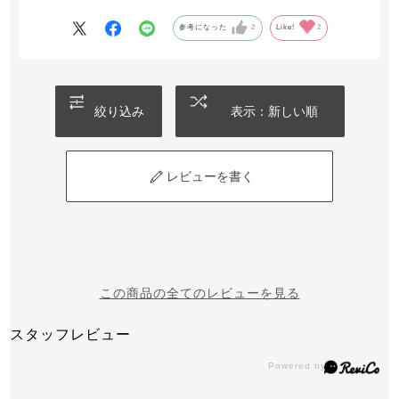
て痛いです。
ノンワイヤーのミニマイザーはあまり見かけないのと、つけ
参考になった
2
Like!
2
てるのが楽なためもう一枚買いたいしたいです。カラー増え
て欲しいです。
絞り込み
表示：新しい順
レビューを書く
この商品の全てのレビューを見る
スタッフレビュー