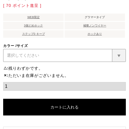
[
70
ポイント進呈 ]
WEB限定
グラマータイプ
3個どめホック
補整ノンワイヤー
ステップ0 キープ
ホックあり
カラー
サイズ
残りわずかです。
△
ただいま在庫がございません。
✕
カートに入れる