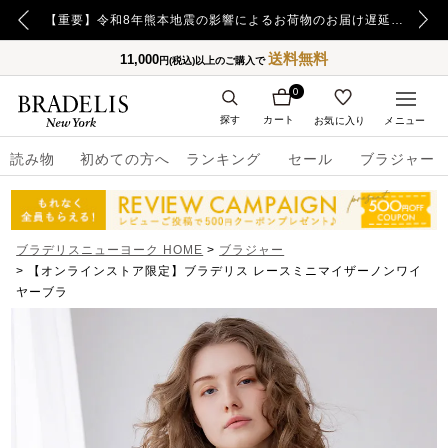
【重要】日本郵便の障害による配送への影響についてのお詫び
【重要】令和8年熊本地震の影響によるお荷物のお届け遅延について
送料無料
11,000
円(税込)以上のご購入で
0
探す
カート
お気に入り
メニュー
読み物
初めての方へ
ランキング
セール
ブラジャー
ブラデリスニューヨーク HOME
ブラジャー
【オンラインストア限定】ブラデリス レースミニマイザーノンワイ
ヤーブラ