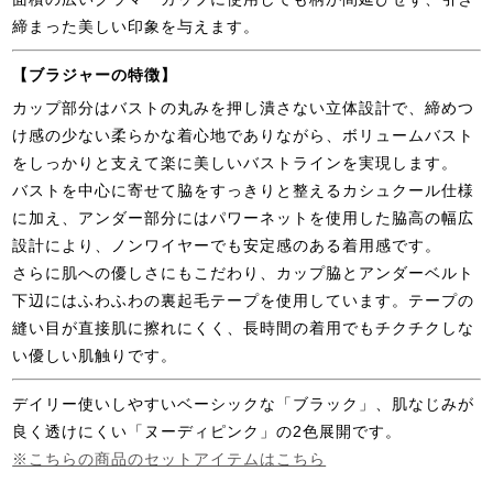
締まった美しい印象を与えます。
【ブラジャーの特徴】
カップ部分はバストの丸みを押し潰さない立体設計で、締めつ
け感の少ない柔らかな着心地でありながら、ボリュームバスト
をしっかりと支えて楽に美しいバストラインを実現します。
バストを中心に寄せて脇をすっきりと整えるカシュクール仕様
に加え、アンダー部分にはパワーネットを使用した脇高の幅広
設計により、ノンワイヤーでも安定感のある着用感です。
さらに肌への優しさにもこだわり、カップ脇とアンダーベルト
下辺にはふわふわの裏起毛テープを使用しています。テープの
縫い目が直接肌に擦れにくく、長時間の着用でもチクチクしな
い優しい肌触りです。
デイリー使いしやすいベーシックな「ブラック」、肌なじみが
良く透けにくい「ヌーディピンク」の2色展開です。
※こちらの商品のセットアイテムはこちら