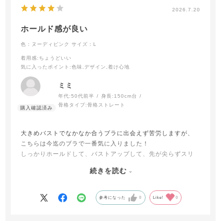
2026.7.20
ホールド感が良い
色：ヌーディピンク
サイズ：L
着用感
:ちょうどいい
気に入ったポイント
:色味,デザイン,着け心地
ミミ
年代:
50代前半
身長:
150cm台
骨格タイプ:
骨格ストレート
大きめバストでなかなか合うブラに出会えず苦労しますが、
こちらは今迄のブラで一番気に入りました！
しっかりホールドして、バストアップして、先が尖らずスリ
ムに見えます。
続きを読む
一つだけ言うなら、サイドのレースが当たり、時々皮膚が赤
くなる事があります。
参考になった
0
Like!
0