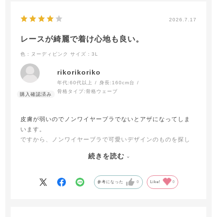
2026.7.17
レースが綺麗で着け心地も良い。
色：ヌーディピンク
サイズ：3L
rikorikoriko
年代:
60代以上
身長:
160cm台
骨格タイプ:
骨格ウェーブ
皮膚が弱いのでノンワイヤーブラでないとアザになってしま
います。
ですから、ノンワイヤーブラで可愛いデザインのものを探し
ていました。
続きを読む
このブラはレースが綺麗で可愛いらしいく着け心地も良かっ
たです。
参考になった
0
Like!
0