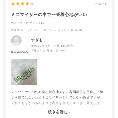
2026.7.6
ミニマイザーの中で一番着心地がいい
色：ブラック
サイズ：LL
着用感
:ちょうどいい
気に入ったポイント
:着け心地
すぎも
年代:
30代後半
身長:
150cm台
骨格タイプ:
骨格ストレート
ノンワイヤーのため楽な着心地です。谷間部分を圧迫して潰
す構造ではないためミニマイザーとしてはやや微妙ですが、
それでもほかのものよりは高さを抑えてすっきり見えしま
す。
続きを読む
脇高なので縫製部分の厚くなっているところがたまに当たっ