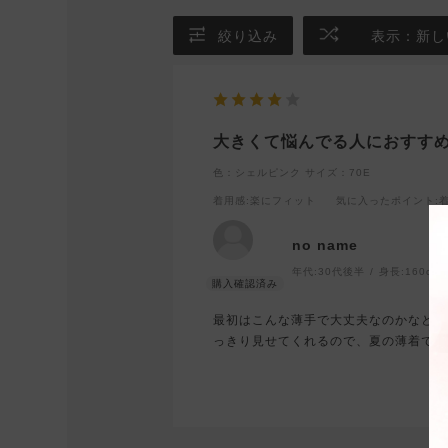
絞り込み
表示：新し
大きくて悩んでる人におすす
色：シェルピンク
サイズ：70E
着用感
:楽にフィット
気に入ったポイント
:
no name
年代:
30代後半
身長:
160cm
最初はこんな薄手で大丈夫なのかなと少
っきり見せてくれるので、夏の薄着でも