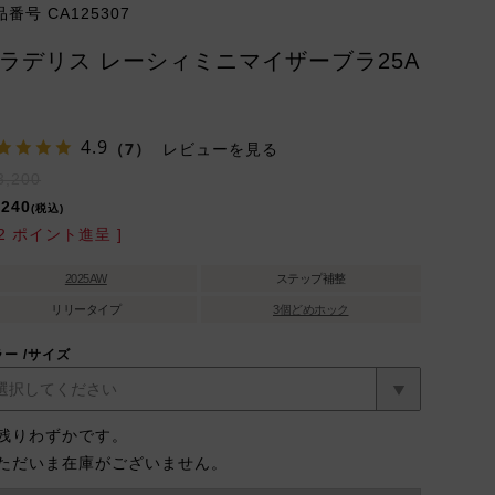
品番号
CA125307
ラデリス レーシィミニマイザーブラ25A
4.9
（7）
レビューを見る
3,200
,240
税込
2
ポイント進呈 ]
2025AW
ステップ補整
リリータイプ
3個どめホック
ラー
サイズ
残りわずかです。
ただいま在庫がございません。