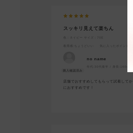
スッキリ見えて楽ちん
色：ネイビー
サイズ：70E
着用感
:ちょうどいい
気に入ったポイント
:
no name
年代:
30代後半
身長:
160cm
店舗でおすすめしてもらって試着してか
におすすめです！