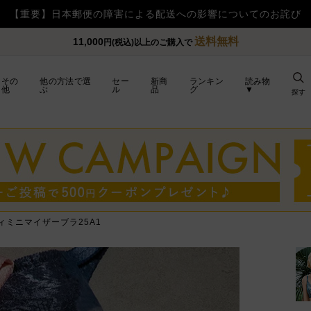
【重要】令和8年熊本地震の影響によるお荷物のお届け遅
送料無料
11,000
円(税込)以上のご購入で
その
他の方法で選
セー
新商
ランキン
読み物
他
ぶ
ル
品
グ
▼
探す
ィミニマイザーブラ25A1