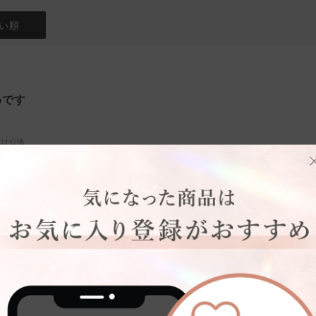
い順
めです
着け心地
台
骨格タイプ:
骨格ストレート
し不安でしたが、着用したらちゃんとホールドしてくれるのに着心地は楽で
安心です。