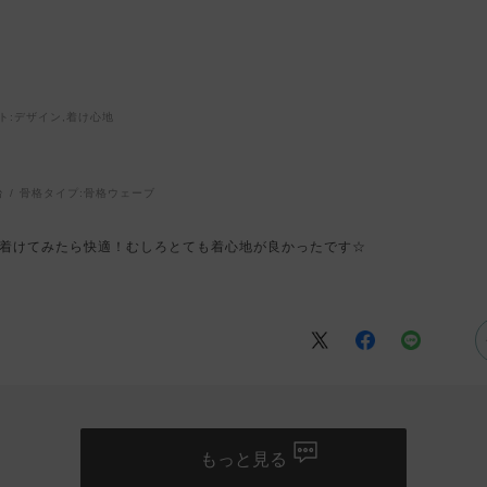
ト
:デザイン,着け心地
台
骨格タイプ:
骨格ウェーブ
着けてみたら快適！むしろとても着心地が良かったです☆
もっと見る