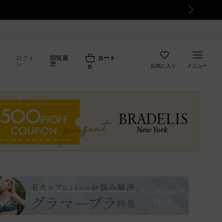
延について
ログイ
閲覧履
カート
ン
歴
お気に入り
メニュー
0