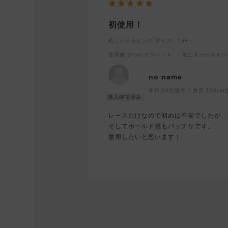
初使用！
色：シェルピンク
サイズ：75F
着用感
:ぴったりフィット
気に入ったポイン
no name
年代:
30代後半
身長:
160cm
レースだけなので初めは不安でしたが、
そしてホールド感もバッチリです。
愛用したいと思います！