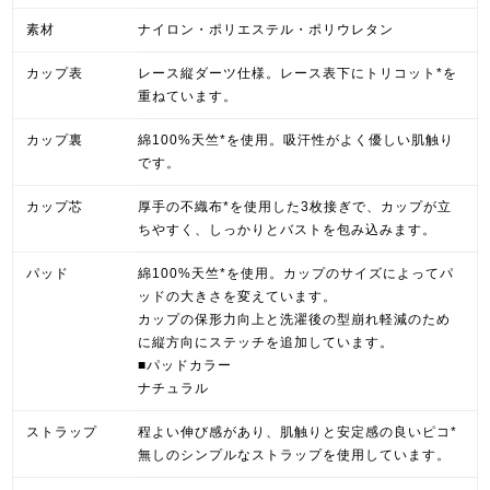
素材
ナイロン・ポリエステル・ポリウレタン
カップ表
レース縦ダーツ仕様。レース表下にトリコット*を
重ねています。
カップ裏
綿100%天竺*を使用。吸汗性がよく優しい肌触り
です。
カップ芯
厚手の不織布*を使用した3枚接ぎで、カップが立
ちやすく、しっかりとバストを包み込みます。
パッド
綿100%天竺*を使用。カップのサイズによってパ
ッドの大きさを変えています。
カップの保形力向上と洗濯後の型崩れ軽減のため
に縦方向にステッチを追加しています。
■パッドカラー
ナチュラル
ストラップ
程よい伸び感があり、肌触りと安定感の良いピコ*
無しのシンプルなストラップを使用しています。