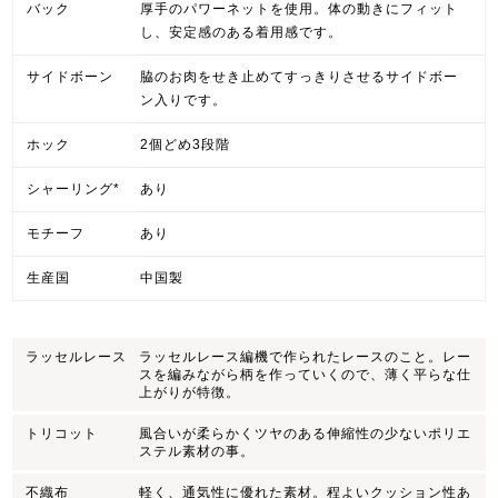
バック
厚手のパワーネットを使用。体の動きにフィット
し、安定感のある着用感です。
サイドボーン
脇のお肉をせき止めてすっきりさせるサイドボー
ン入りです。
ホック
2個どめ3段階
シャーリング*
あり
モチーフ
あり
生産国
中国製
ラッセルレース
ラッセルレース編機で作られたレースのこと。レー
スを編みながら柄を作っていくので、薄く平らな仕
上がりが特徴。
トリコット
風合いが柔らかくツヤのある伸縮性の少ないポリエ
ステル素材の事。
不織布
軽く、通気性に優れた素材。程よいクッション性あ