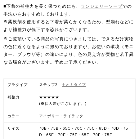
■下着の補整力を長く保つためにも、
ランジェリーソープ
での
手洗いをおすすめしております。
※柔軟剤を使用すると下着が柔らかくなるため、型崩れなどに
より補整力が低下する恐れがございます。
※ご覧頂いている商品の写真につきましては、できるだけ実物
の色に近くなるように努めておりますが、お使いの環境（モニ
ター、ブラウザ等）の違いにより、色の見え方が実物と若干異
なる場合がございます。予めご了承ください。
ブラタイプ
ステップ2
ナオミタイプ
補整力
★★★★★
(※個人差がございます。)
カラー
アイボリー・ライラック
サイズ
70B・75B・65C・70C・75C・65D・70D・75
D・65E・70E・75E・65F・70F・75F