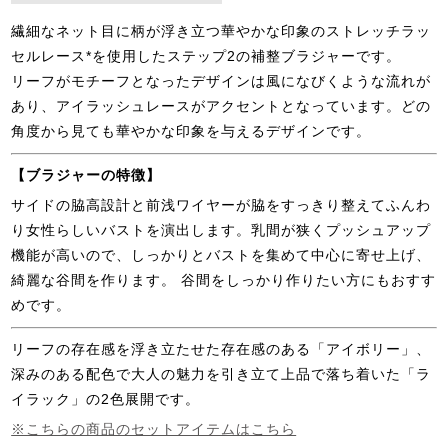
繊細なネット目に柄が浮き立つ華やかな印象のストレッチラッ
セルレース*を使用したステップ2の補整ブラジャーです。
リーフがモチーフとなったデザインは風になびくような流れが
あり、アイラッシュレースがアクセントとなっています。どの
角度から見ても華やかな印象を与えるデザインです。
【ブラジャーの特徴】
サイドの脇高設計と前浅ワイヤーが脇をすっきり整えてふんわ
り女性らしいバストを演出します。乳間が狭くプッシュアップ
機能が高いので、しっかりとバストを集めて中心に寄せ上げ、
綺麗な谷間を作ります。 谷間をしっかり作りたい方にもおすす
めです。
リーフの存在感を浮き立たせた存在感のある「アイボリー」、
深みのある配色で大人の魅力を引き立て上品で落ち着いた「ラ
イラック」の2色展開です。
※こちらの商品のセットアイテムはこちら