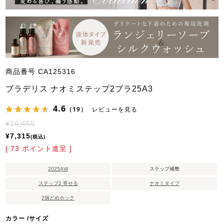
商品番号
CA125316
ブラデリス ナオミステップ2ブラ25A3
4.6
（19）
レビューを見る
¥
10,450
¥
7,315
税込
[
73
ポイント進呈 ]
2025AW
ステップ補整
ステップ2 寄せる
ナオミタイプ
2個どめホック
カラー
サイズ