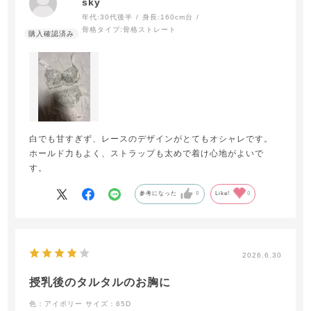
sky
年代:
30代後半
身長:
160cm台
骨格タイプ:
骨格ストレート
白でも甘すぎず、レースのデザインがとてもオシャレです。
ホールド力もよく、ストラップも太めで着け心地がよいで
す。
参考になった
0
Like!
0
2026.6.30
授乳後のタルタルのお胸に
色：アイボリー
サイズ：65D