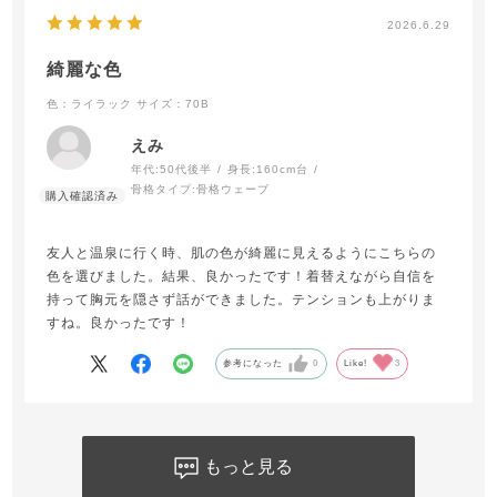
2026.6.29
綺麗な色
色：ライラック
サイズ：70B
えみ
年代:
50代後半
身長:
160cm台
骨格タイプ:
骨格ウェーブ
友人と温泉に行く時、肌の色が綺麗に見えるようにこちらの
色を選びました。結果、良かったです！着替えながら自信を
持って胸元を隠さず話ができました。テンションも上がりま
すね。良かったです！
参考になった
0
Like!
3
もっと見る