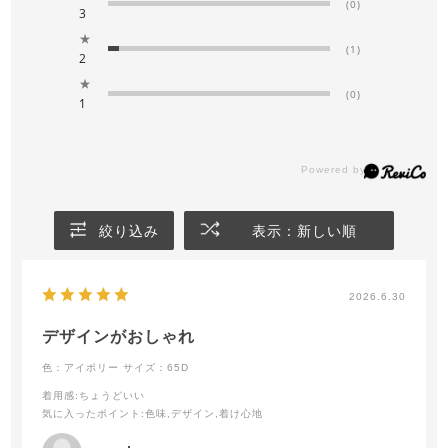
(0)
3
★
(1)
2
★
(0)
1
絞り込み
表示：新しい順
2026.6.30
デザインがおしゃれ
色：アイボリー
サイズ：65D
着用感
:ちょうどいい
気に入ったポイント
:色味,デザイン,着け心地