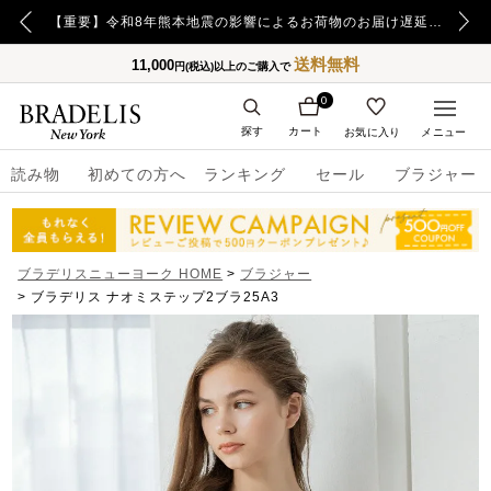
【重要】令和8年熊本地震の影響によるお荷物のお届け遅延について
【重要】日本郵便の障害による配送への影響についてのお詫び
送料無料
11,000
円(税込)以上のご購入で
0
探す
カート
お気に入り
メニュー
読み物
初めての方へ
ランキング
セール
ブラジャー
ブラデリスニューヨーク HOME
ブラジャー
ブラデリス ナオミステップ2ブラ25A3