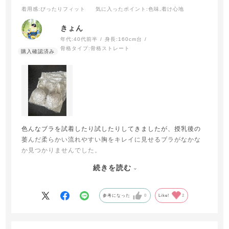
着用感
:ぴったりフィット
気に入ったポイント
:色味,着け心地
きょん
年代:
40代前半
身長:
160cm台
骨格タイプ:
骨格ストレート
色んなブラを試着したり試したりしてきましたが、授乳後の
萎んだ柔らかい流れやすい胸をキレイに見せるブラがなかな
か見つかりませんでした。
そんな中、私のぺちゃぱいの胸をキレイに見せてくれて、自
続きを読む
信も与えてくれたのがブラデリスのナオミシリーズでした!!
それからはナオミシリーズを愛用し、同僚にも○○ちゃんは胸
けっこうあるから羨ましいと言われて、とっても嬉しかった
参考になった
0
Like!
2
です♡
ブラデリスのブラのおかげです♪