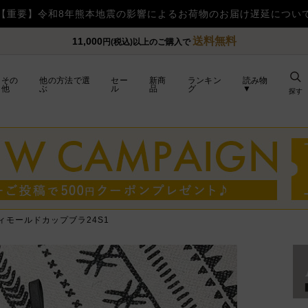
【重要】令和8年熊本地震の影響によるお荷物のお届け遅延につい
送料無料
11,000
円(税込)以上のご購入で
その
他の方法で選
セー
新商
ランキン
読み物
他
ぶ
ル
品
グ
▼
探す
ィモールドカップブラ24S1