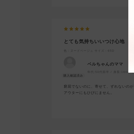
とても気持ちいいつけ心地
色：ヌードベージュ
サイズ：65D
ベルちゃんのママ
年代:
50代前半
身長:
160cm
窮屈でないのに、寄せて、ずれないのが
アウターにもひびにません。