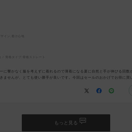
デザイン,着け心地
台
骨格タイプ:
骨格ストレート
ーに響かなく服を考えずに着れるので薄着になる夏に自然と手が伸びる回数
きませんが、とても使い勝手が良いです。今回はセールのおかげでお得に買
もっと見る