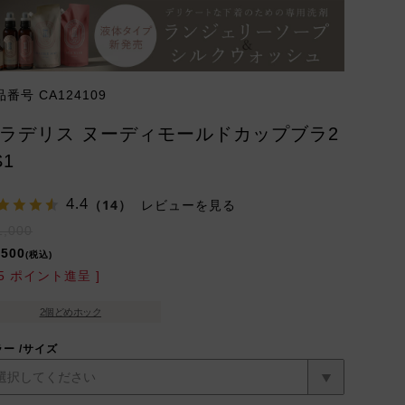
品番号
CA124109
ラデリス ヌーディモールドカップブラ2
S1
4.4
（14）
レビューを見る
1,000
,500
税込
5
ポイント進呈 ]
2個どめホック
ラー
サイズ