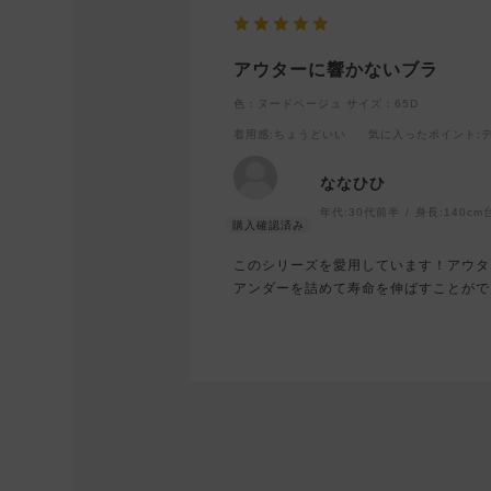
アウターに響かないブラ
色：ヌードベージュ
サイズ：65D
着用感
:ちょうどいい
気に入ったポイント
:
ななひひ
年代:
30代前半
身長:
140cm
このシリーズを愛用しています！アウタ
アンダーを詰めて寿命を伸ばすことがで