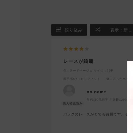
絞り込み
表示：新し
レースが綺麗
色：ヌードベージュ
サイズ：70F
着用感
:ぴったりフィット
気に入ったポイン
no name
年代:
50代前半
身長:
160cm
バックのレースがとても綺麗です。セー