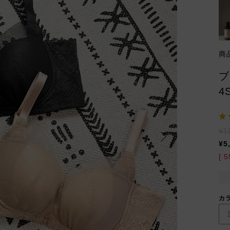
商
ブ
4
¥
1
¥
5
[
5
カ