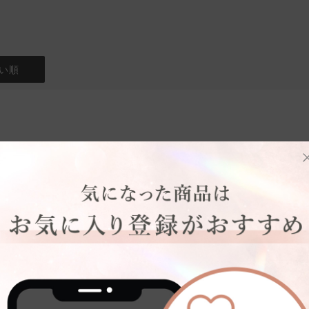
い順
ト
:デザイン
台
骨格タイプ:
骨格ナチュラル
ルでお得に買えて良かったです。