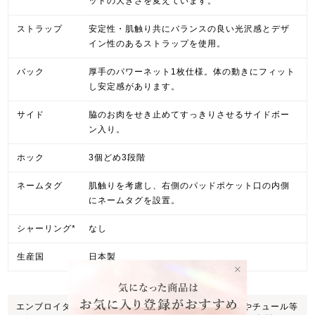
ッドの大きさを変えています。
ストラップ
安定性・肌触り共にバランスの良い光沢感とデザ
イン性のあるストラップを使用。
バック
厚手のパワーネット1枚仕様。体の動きにフィット
し安定感があります。
サイド
脇のお肉をせき止めてすっきりさせるサイドボー
ン入り。
ホック
3個どめ3段階
ネームタグ
肌触りを考慮し、右側のパッドポケット口の内側
にネームタグを設置。
シャーリング*
なし
生産国
日本製
エンブロイダリ
エンブロイダリーレース機によって布やチュール等