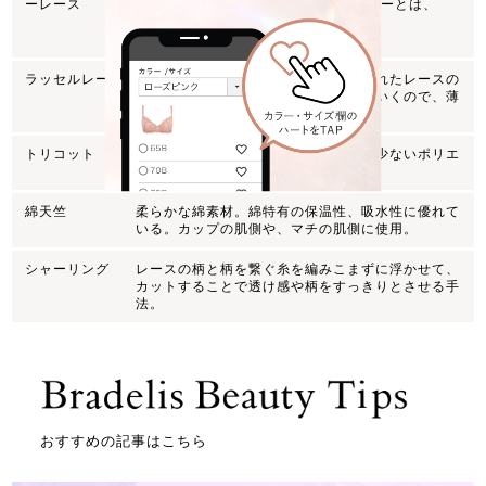
ーレース
に刺繍を施したもの。(エンブロイダリーとは、
『刺繍』の意味)
ラッセルレース
ラッセルレース編機という経機で作られたレースの
こと。レースを編みながら柄を作っていくので、薄
く平らな仕上がりが特徴。
トリコット
風合いが柔らかくツヤのある伸縮性の少ないポリエ
ステル素材の事。
綿天竺
柔らかな綿素材。綿特有の保温性、吸水性に優れて
いる。カップの肌側や、マチの肌側に使用。
シャーリング
レースの柄と柄を繋ぐ糸を編みこまずに浮かせて、
カットすることで透け感や柄をすっきりとさせる手
法。
おすすめの記事はこちら