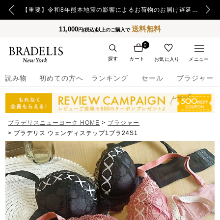
【重要】日本郵便の障害による配送への影響についてのお詫び
【重要】令和8年熊本地震の影響によるお荷物のお届け遅延について
送料無料
11,000
円(税込)以上のご購入で
0
探す
カート
お気に入り
メニュー
読み物
初めての方へ
ランキング
セール
ブラジャー
ブラデリスニューヨーク HOME
ブラジャー
ブラデリス ウェンディステップ1ブラ24S1