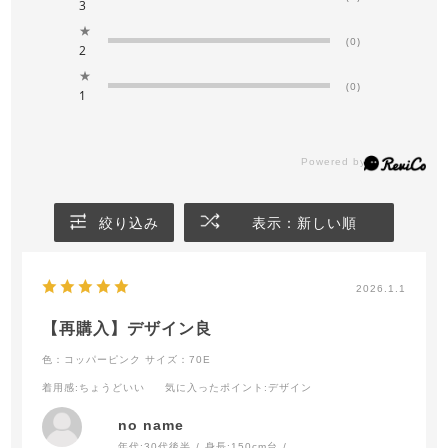
3
★
(0)
2
★
(0)
1
絞り込み
表示：新しい順
2026.1.1
【再購入】デザイン良
色：コッパーピンク
サイズ：70E
着用感
:ちょうどいい
気に入ったポイント
:デザイン
no name
年代:
30代後半
身長:
150cm台