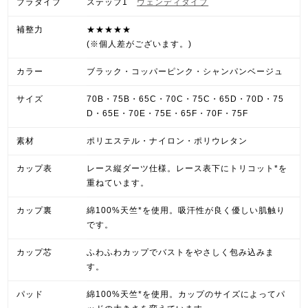
ブラタイプ
ステップ1
ウェンディタイプ
補整力
★★★★★
(※個人差がございます。)
カラー
ブラック・コッパーピンク・シャンパンベージュ
サイズ
70B・75B・65C・70C・75C・65D・70D・75
D・65E・70E・75E・65F・70F・75F
素材
ポリエステル・ナイロン・ポリウレタン
カップ表
レース縦ダーツ仕様。レース表下にトリコット*を
重ねています。
カップ裏
綿100%天竺*を使用。吸汗性が良く優しい肌触り
です。
カップ芯
ふわふわカップでバストをやさしく包み込みま
す。
パッド
綿100%天竺*を使用。カップのサイズによってパ