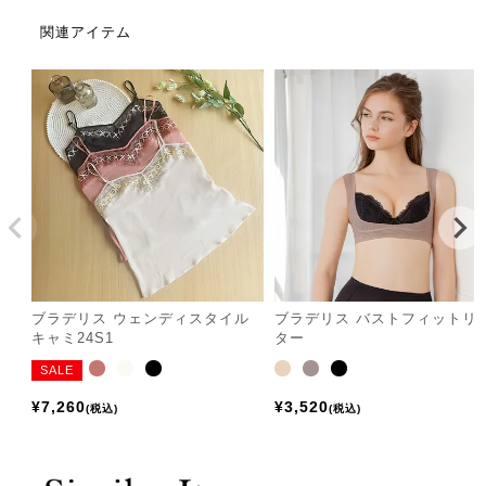
関連アイテム
ブラデリス ウェンディスタイル
ブラデリス バストフィットリ
キャミ24S1
ター
SALE
¥
7,260
¥
3,520
税込
税込