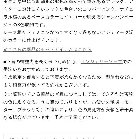
モダンな中にも刺繍糸の配色が際立って華があるブラック、ア
ウターに透けにくいシックな色合いのコッパーピンク、ナチュ
ラル感のあるベースカラーにイエローが映えるシャンパンベー
ジュの3色展開です。
レース柄がフェミニンなので甘くなり過ぎないアンティーク調
のカラーに仕上げています。
※こちらの商品のセットアイテムはこちら
■下着の補整力を長く保つためにも、
ランジェリーソープ
での
手洗いをおすすめしております。
※柔軟剤を使用すると下着が柔らかくなるため、型崩れなどに
より補整力が低下する恐れがございます。
※ご覧頂いている商品の写真につきましては、できるだけ実物
の色に近くなるように努めておりますが、お使いの環境（モニ
ター、ブラウザ等）の違いにより、色の見え方が実物と若干異
なる場合がございます。予めご了承ください。