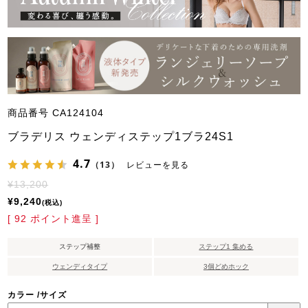
商品番号
CA124104
ブラデリス ウェンディステップ1ブラ24S1
4.7
（13）
レビューを見る
¥
13,200
¥
9,240
税込
[
92
ポイント進呈 ]
ステップ補整
ステップ1 集める
ウェンディタイプ
3個どめホック
カラー
サイズ