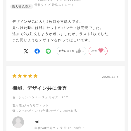
骨格タイプ:
骨格ストレート
デザインが気に入り2枚目を再購入です。
見つけた時には既にセットのパンティは完売でした。
追加で2枚注文しようか迷いましたが、ラスト1枚でした。
また同じようなデザインを作ってほしいです。
参考になった
1
Like!
1
2025.12.5
機能、デザイン共に優秀
色：シャンパンベージュ
サイズ：70C
着用感
:ぴったりフィット
気に入ったポイント
:色味,デザイン,着け心地
mi
年代:
40代前半
身長:
150cm台