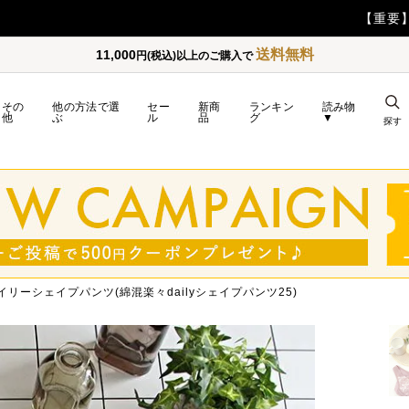
【重要】日本郵便の障害による配送への影響についてのお詫び
送料無料
11,000
円(税込)以上のご購入で
その
他の方法で選
セー
新商
ランキン
読み物
他
ぶ
ル
品
グ
▼
探す
リーシェイプパンツ(綿混楽々dailyシェイプパンツ25)