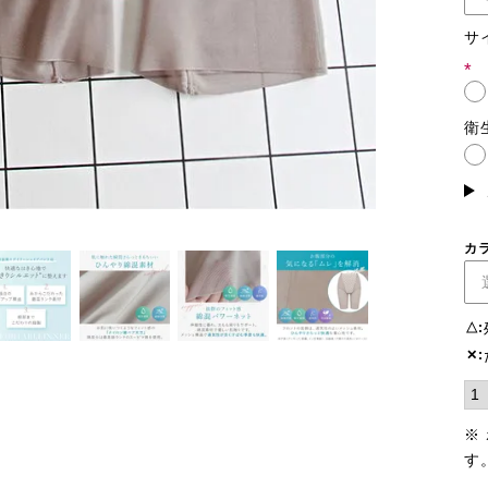
サ
(必
須)
衛
カ
△
✕
※
す