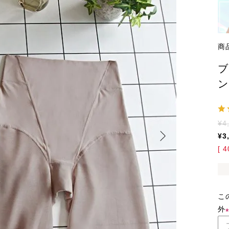
商
ブ
ン
¥
4
¥
3
[
4
こ
外