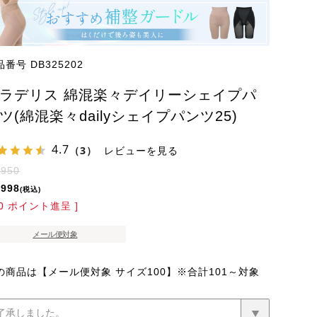
品番号
DB325202
ラデリス 綿混楽々デイリーシェイプパ
ツ(綿混楽々dailyシェイプパンツ25)
4.7
（3）
レビューを見る
,950
,998
税込
0
ポイント進呈 ]
メール便対象
の商品は【メール便対象 サイズ100】※合計101～対象
(必