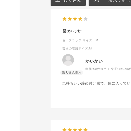
絞り込み
表示：新し
良かった
色：ブラック
サイズ：M
普段の着用サイズ
:M
かいかい
年代:
50代後半
身長:
150cm
気持ちいい締め付け感で、気に入ってい