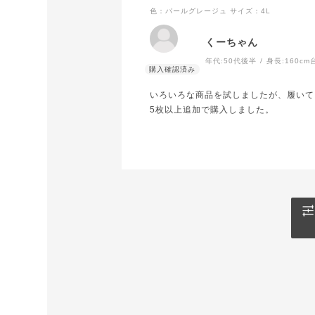
色：パールグレージュ
サイズ：4L
くーちゃん
年代:
50代後半
身長:
160cm
いろいろな商品を試しましたが、履いて
5枚以上追加で購入しました。