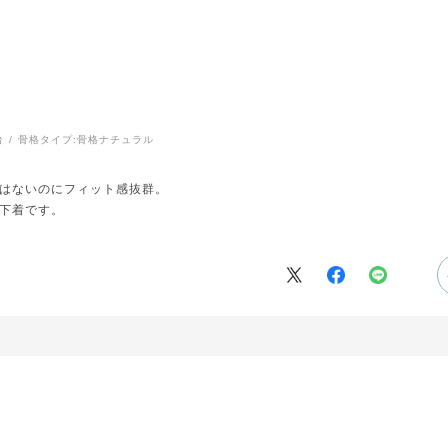
台
骨格タイプ:
骨格ナチュラル
はないのにフィット感抜群。
下着です。