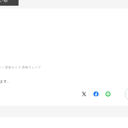
い順
台
骨格タイプ:
骨格ウェーブ
ます。