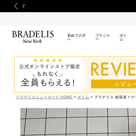
初めての方
ブラジャ
ボト
へ
ー
ム
ブラデリスニューヨーク HOME
ボトム
ブラデリス 綿混楽々デイ