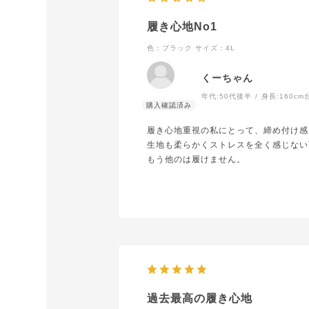
履き心地No1
色：ブラック
サイズ：4L
くーちゃん
年代:
50代後半
身長:
160cm
履き心地重視の私にとって、締め付け感
生地も柔らかくストレスを全く感じない
もう他のは履けません。
過去最高の履き心地