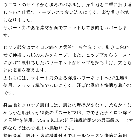
ウエストのサイドから後ろのパネルは、身生地を二重に折り返
したわさ仕様*。テープレスで食い込みにくく、楽な着け心地
になりました。
サポート力のある素材が面でフィットして腰肉をカバーしま
す。
ヒップ部分はナイロン綿ベア天竺*一枚仕立てで、動きに合わ
せて伸縮しお尻の丸みをキープ。また、ヒップ下からウエスト
にかけて裏打ちしたパワーネットがヒップを持ち上げ、太もも
との境目を整えます。
太ももには、サポート力のある綿混パワーネットヘム*生地を
使用。メッシュ構造でムレにくく、汗ばむ季節も快適な着心地
です。
身生地とクロッチ肌側には、肌との摩擦が少なく、柔らかくな
めらかな肌触りが特徴の「スーピマ綿」でできたナイロン綿ベ
ア天竺*を使用。35mm以上の超長綿繊維限定の最高級スーピマ
綿ならではの心地よい肌触りです。
接触冷感・吸汗・速乾機能付きでオールシーズン快適に着用い