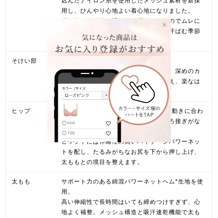
込んだナイロン糸を使用したメッシュ素材を新採
用し、ひんやり心地よい着心地になりました。
吸汗性・速乾性・通気性に優れているのでムレに
くく、汗臭・加齢臭の消臭機能付きで汗ばむ季節
も快適にお過ごしいただけます。
そけい部
ナイロン綿ベア天竺*素材を使用。
裏打ちなしの一枚仕様で圧迫感を軽減。深めのカ
ッティングでそけい部の締めつけを抑え、楽なは
き心地です。
ヒップ
ナイロン綿ベア天竺*の一枚仕立てで、動きに合わ
せて伸縮し、お尻の丸みをキープ。後ろ接ぎがな
く快適なはき心地です。
ヒップ下には伸縮性の高いハイゲージパワーネッ
トを配し、たるみがちなお尻を下から押し上げ、
太ももとの境目を整えます。
太もも
サポート力のある綿混パワーネットヘム*生地を使
用。
高い伸縮性で長時間はいても締めつけすぎず、心
地よく補整。メッシュ構造と吸汗速乾機能で太も