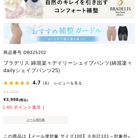
商品番号
DB325202
ブラデリス 綿混楽々デイリーシェイプパンツ(綿混楽々
dailyシェイプパンツ25)
4.7
（3）
レビューを見る
¥
4,950
¥
3,998
税込
[
40
ポイント進呈 ]
メール便対象
この商品は【メール便対象 サイズ100】※合計101～対象外