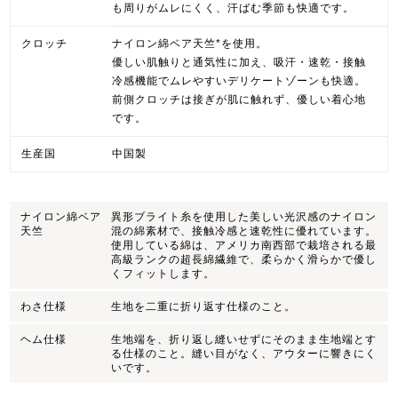
も周りがムレにくく、汗ばむ季節も快適です。
クロッチ
ナイロン綿ベア天竺*を使用。
優しい肌触りと通気性に加え、吸汗・速乾・接触
冷感機能でムレやすいデリケートゾーンも快適。
前側クロッチは接ぎが肌に触れず、優しい着心地
です。
生産国
中国製
ナイロン綿ベア
異形ブライト糸を使用した美しい光沢感のナイロン
天竺
混の綿素材で、接触冷感と速乾性に優れています。
使用している綿は、アメリカ南西部で栽培される最
高級ランクの超長綿繊維で、柔らかく滑らかで優し
くフィットします。
わさ仕様
生地を二重に折り返す仕様のこと。
ヘム仕様
生地端を、折り返し縫いせずにそのまま生地端とす
る仕様のこと。縫い目がなく、アウターに響きにく
いです。