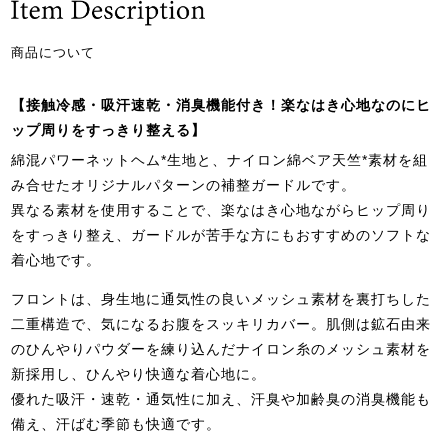
商品について
【接触冷感・吸汗速乾・消臭機能付き！楽なはき心地なのにヒ
ップ周りをすっきり整える】
綿混パワーネットヘム*生地と、ナイロン綿ベア天竺*素材を組
み合せたオリジナルパターンの補整ガードルです。
異なる素材を使用することで、楽なはき心地ながらヒップ周り
をすっきり整え、ガードルが苦手な方にもおすすめのソフトな
着心地です。
フロントは、身生地に通気性の良いメッシュ素材を裏打ちした
二重構造で、気になるお腹をスッキリカバー。肌側は鉱石由来
のひんやりパウダーを練り込んだナイロン糸のメッシュ素材を
新採用し、ひんやり快適な着心地に。
優れた吸汗・速乾・通気性に加え、汗臭や加齢臭の消臭機能も
備え、汗ばむ季節も快適です。