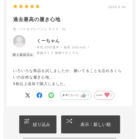
2026.4.30
過去最高の履き心地
色：パールグレージュ
サイズ：4L
くーちゃん
年代:
50代後半
身長:
160cm台
骨格タイプ:
骨格ナチュラル
いろいろな商品を試しましたが、履いてることを忘れるくら
いの自然な履き心地。
5枚以上追加で購入しました。
参考になった
0
Like!
0
絞り込み
表示：新しい順