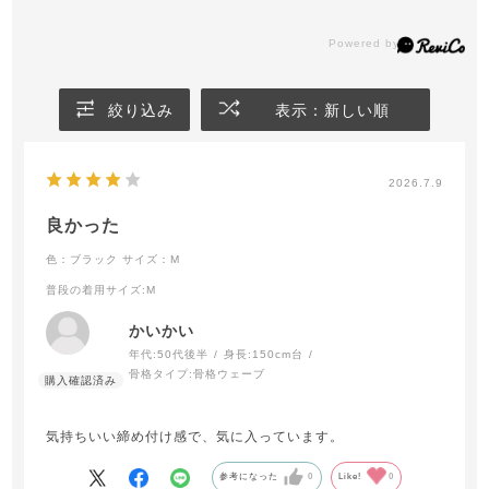
絞り込み
表示：新しい順
2026.7.9
良かった
色：ブラック
サイズ：M
普段の着用サイズ
:M
かいかい
年代:
50代後半
身長:
150cm台
骨格タイプ:
骨格ウェーブ
気持ちいい締め付け感で、気に入っています。
参考になった
0
Like!
0