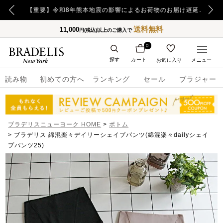
【重要】日本郵便の障害による配送への影響についてのお詫び
【重要】令和8年熊本地震の影響によるお荷物のお届け遅延について
送料無料
11,000
円(税込)以上のご購入で
0
探す
カート
お気に入り
メニュー
読み物
初めての方へ
ランキング
セール
ブラジャー
ブラデリスニューヨーク HOME
ボトム
ブラデリス 綿混楽々デイリーシェイプパンツ(綿混楽々dailyシェイ
プパンツ25)