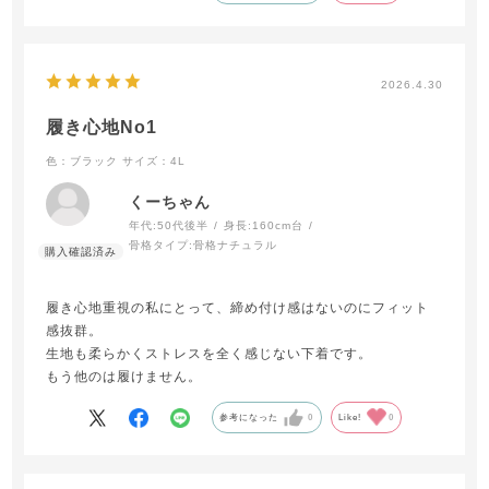
2026.4.30
履き心地No1
色：ブラック
サイズ：4L
くーちゃん
年代:
50代後半
身長:
160cm台
骨格タイプ:
骨格ナチュラル
履き心地重視の私にとって、締め付け感はないのにフィット
感抜群。
生地も柔らかくストレスを全く感じない下着です。
もう他のは履けません。
参考になった
0
Like!
0