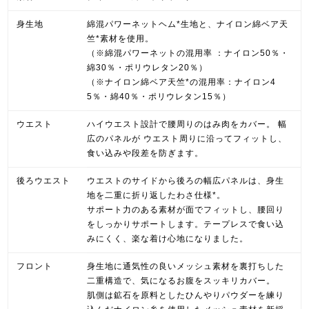
身生地
綿混パワーネットヘム*生地と、ナイロン綿ベア天
竺*素材を使用。
（※綿混パワーネットの混用率 ：ナイロン50％・
綿30％・ポリウレタン20％）
（※ナイロン綿ベア天竺*の混用率：ナイロン4
5％・綿40％・ポリウレタン15％）
ウエスト
ハイウエスト設計で腰周りのはみ肉をカバー。 幅
広のパネルが ウエスト周りに沿ってフィットし、
食い込みや段差を防ぎます。
後ろウエスト
ウエストのサイドから後ろの幅広パネルは、身生
地を二重に折り返したわさ仕様*。
サポート力のある素材が面でフィットし、腰回り
をしっかりサポートします。テープレスで食い込
みにくく、楽な着け心地になりました。
フロント
身生地に通気性の良いメッシュ素材を裏打ちした
二重構造で、気になるお腹をスッキリカバー。
肌側は鉱石を原料としたひんやりパウダーを練り