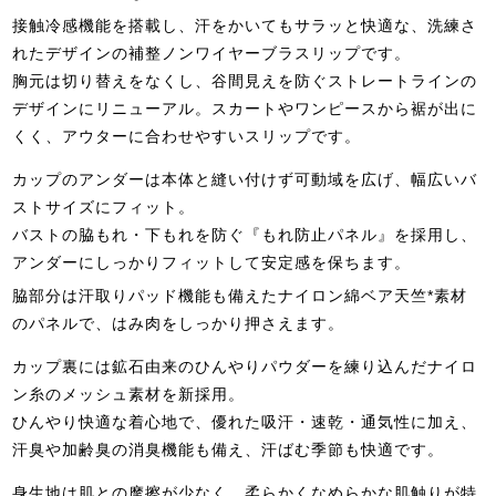
接触冷感機能を搭載し、汗をかいてもサラッと快適な、洗練さ
れたデザインの補整ノンワイヤーブラスリップです。
胸元は切り替えをなくし、谷間見えを防ぐストレートラインの
デザインにリニューアル。スカートやワンピースから裾が出に
くく、アウターに合わせやすいスリップです。
カップのアンダーは本体と縫い付けず可動域を広げ、幅広いバ
ストサイズにフィット。
バストの脇もれ・下もれを防ぐ『もれ防止パネル』を採用し、
アンダーにしっかりフィットして安定感を保ちます。
脇部分は汗取りパッド機能も備えたナイロン綿ベア天竺*素材
のパネルで、はみ肉をしっかり押さえます。
カップ裏には鉱石由来のひんやりパウダーを練り込んだナイロ
ン糸のメッシュ素材を新採用。
ひんやり快適な着心地で、優れた吸汗・速乾・通気性に加え、
汗臭や加齢臭の消臭機能も備え、汗ばむ季節も快適です。
身生地は肌との摩擦が少なく、柔らかくなめらかな肌触りが特