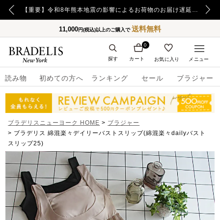
【重要】令和8年熊本地震の影響によるお荷物のお届け遅延について
送料無料
11,000
円(税込)以上のご購入で
0
探す
カート
お気に入り
メニュー
読み物
初めての方へ
ランキング
セール
ブラジャー
ブラデリスニューヨーク HOME
ブラジャー
ブラデリス 綿混楽々デイリーバストスリップ(綿混楽々dailyバスト
スリップ25)