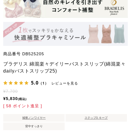
商品番号
DB525205
ブラデリス 綿混楽々デイリーバストスリップ(綿混楽々
dailyバストスリップ25)
5.0
（1）
レビューを見る
¥
7,700
¥
5,830
税込
[
58
ポイント進呈 ]
補整ノンワイヤー
ステップ0 キープ
背中すっきり