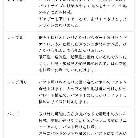
バストサイズに馴染みやすく丸みをキープ。生地
のもたつきも軽減。
ギャザーを下にすることで、よりすっきりとした
デザインになりました。
カップ裏
鉱石を原料としたひんやりパウダーを練り込んだ
ナイロン糸を使用したメッシュ素材を新採用。ひ
んやり心地よい着心地になりました。
吸汗性・速乾性・通気性に優れているのでムレに
くく、汗臭・加齢臭の消臭機能付きで汗ばむ季節
も快適にお過ごしいただけます。
カップ周り
バスト周りをぐるりと囲い込むパネルでバストを
寄せ上げます。カップと身生地は縫い付けないセ
パレート構造で、バスト下にしっかりフィットし
幅広いサイズに対応します。
パッド
取り外し可能な穴あき丸パッドで着用中のムレを
軽減。空気が通りやすい粗めメッシュ素材にリニ
ューアルし、バスト周りを快適に。
さらにパッドのフチを縫製し、バストになじみや