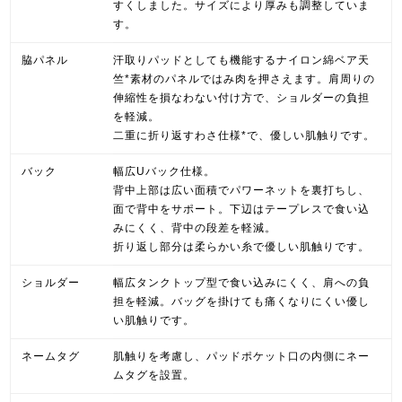
すくしました。サイズにより厚みも調整していま
す。
脇パネル
汗取りパッドとしても機能するナイロン綿ベア天
竺*素材のパネルではみ肉を押さえます。肩周りの
伸縮性を損なわない付け方で、ショルダーの負担
を軽減。
二重に折り返すわさ仕様*で、優しい肌触りです。
バック
幅広Uバック仕様。
背中上部は広い面積でパワーネットを裏打ちし、
面で背中をサポート。下辺はテープレスで食い込
みにくく、背中の段差を軽減。
折り返し部分は柔らかい糸で優しい肌触りです。
ショルダー
幅広タンクトップ型で食い込みにくく、肩への負
担を軽減。バッグを掛けても痛くなりにくい優し
い肌触りです。
ネームタグ
肌触りを考慮し、パッドポケット口の内側にネー
ムタグを設置。