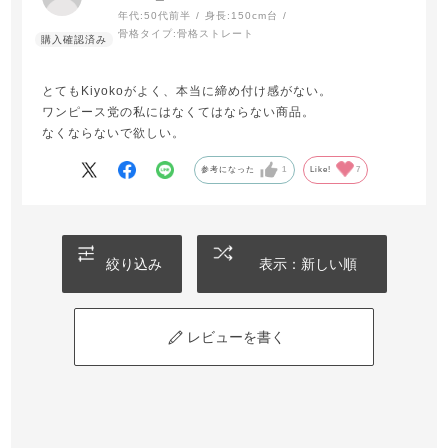
年代:
50代前半
身長:
150cm台
骨格タイプ:
骨格ストレート
とてもKiyokoがよく、本当に締め付け感がない。
ワンピース党の私にはなくてはならない商品。
なくならないで欲しい。
参考になった
1
Like!
7
絞り込み
表示：新しい順
レビューを書く