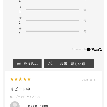
4
★
(0)
3
★
(0)
2
★
(0)
1
絞り込み
表示：新しい順
2025.11.27
リピート中
色：ブラック
サイズ：3L
neco_neco