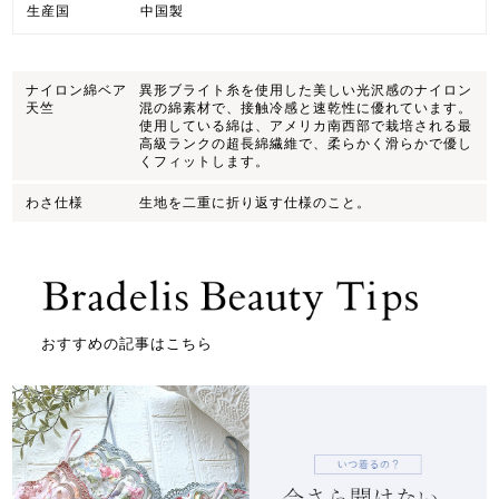
生産国
中国製
ナイロン綿ベア
異形ブライト糸を使用した美しい光沢感のナイロン
天竺
混の綿素材で、接触冷感と速乾性に優れています。
使用している綿は、アメリカ南西部で栽培される最
高級ランクの超長綿繊維で、柔らかく滑らかで優し
くフィットします。
わさ仕様
生地を二重に折り返す仕様のこと。
おすすめの記事はこちら