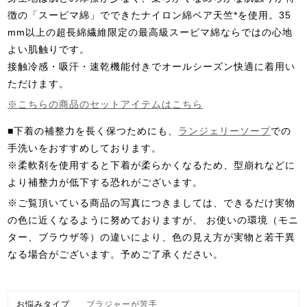
徴の「スーピマ綿」でできたナイロン綿ベア天竺*を使用。35
mm以上の超長綿繊維限定の最高級スーピマ綿ならではの心地
よい肌触りです。
接触冷感・吸汗・速乾機能付きでオールシーズン快適に着用い
ただけます。
※こちらの商品のセットアイテムはこちら
■下着の補整力を長く保つためにも、
ランジェリーソープ
での
手洗いをおすすめしております。
※柔軟剤を使用すると下着が柔らかくなるため、型崩れなどに
より補整力が低下する恐れがございます。
※ご覧頂いている商品の写真につきましては、できるだけ実物
の色に近くなるように努めておりますが、 お使いの環境（モニ
ター、ブラウザ等）の違いにより、色の見え方が実物と若干異
なる場合がございます。予めご了承ください。
お悩みタイプ
ブラジャーが苦手