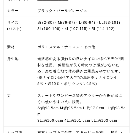
カラー
ブラック・パールグレージュ
サイズ
S(72-80)・M(79-87)・L(86-94)・LL(93-101)・
(バスト)
3L(100-108)・4L(107-115)・5L(114-122)
素材
ポリエステル・ナイロン・その他
身生地
光沢感のある肌触りの良いナイロン綿ベア天竺*素
材を使用。 伸縮性が良く締めつけ感が少ないた
め、楽な着心地で体の動きに馴染みやすいです。
(※ナイロン綿ベア天竺*の混用率：ナイロン4
5％・綿40％・ポリウレタン15％)
丈
スカートやワンピース等のアウターから裾が出に
くい使いやすい丈に設定。
S:約93.5cm M:約95.5cm L:約97.0cm LL:約98.5c
m
3L:約100.0cm 4L:約101.5cm 5L:約103.0cm
カップ表
左右カップ下に分散してギャザーを施し、幅広い