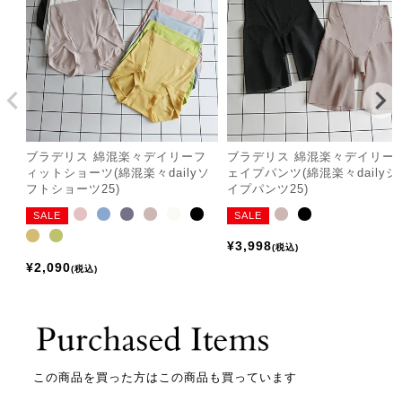
ブラデリス 綿混楽々デイリーフ
ブラデリス 綿混楽々デイリー
ィットショーツ(綿混楽々dailyソ
ェイプパンツ(綿混楽々dailyシ
フトショーツ25)
イプパンツ25)
SALE
SALE
¥
3,998
税込
¥
2,090
税込
この商品を買った方はこの商品も買っています