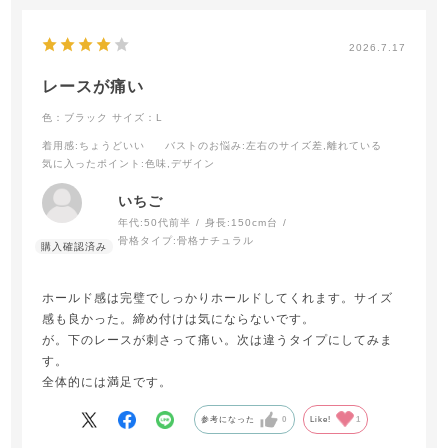
2026.7.17
レースが痛い
色：ブラック
サイズ：L
着用感
:ちょうどいい
バストのお悩み
:左右のサイズ差,離れている
気に入ったポイント
:色味,デザイン
いちご
年代:
50代前半
身長:
150cm台
骨格タイプ:
骨格ナチュラル
ホールド感は完璧でしっかりホールドしてくれます。サイズ
感も良かった。締め付けは気にならないです。
が。下のレースが刺さって痛い。次は違うタイプにしてみま
す。
全体的には満足です。
参考になった
0
Like!
1