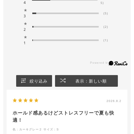
4
5)
★
(5)
3
★
(2)
2
★
(1)
1
絞り込み
表示：新しい順
2026.8.2
ホールド感あるけどストレスフリーで夏も快
適！
色：カーキグレー２
サイズ：S