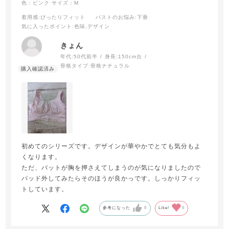
色：ピンク
サイズ：M
着用感
:ぴったりフィット
バストのお悩み
:下垂
気に入ったポイント
:色味,デザイン
きょん
年代:
50代前半
身長:
150cm台
骨格タイプ:
骨格ナチュラル
初めてのシリーズです。デザインが華やかでとても気分もよ
くなります。
ただ、パットが胸を押さえてしまうのが気になりましたので
パッド外してみたらそのほうが良かっです。しっかりフィッ
トしています。
参考になった
0
Like!
0