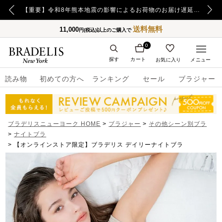
【重要】日本郵便の障害による配送への影響についてのお詫び
【重要】令和8年熊本地震の影響によるお荷物のお届け遅延について
送料無料
11,000
円(税込)以上のご購入で
0
探す
カート
お気に入り
メニュー
読み物
初めての方へ
ランキング
セール
ブラジャー
ブラデリスニューヨーク HOME
ブラジャー
その他シーン別ブラ
ナイトブラ
【オンラインストア限定】ブラデリス デイリーナイトブラ