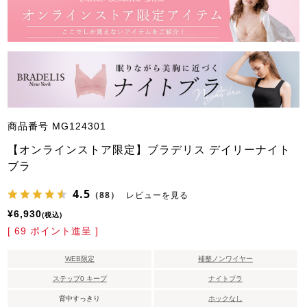
商品番号
MG124301
【オンラインストア限定】ブラデリス デイリーナイト
ブラ
4.5
（88）
レビューを見る
¥
6,930
税込
[
69
ポイント進呈 ]
WEB限定
補整ノンワイヤー
ステップ0 キープ
ナイトブラ
背中すっきり
ホックなし