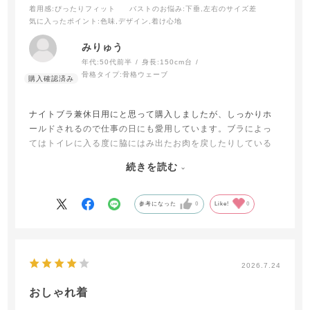
着用感
:ぴったりフィット
バストのお悩み
:下垂,左右のサイズ差
気に入ったポイント
:色味,デザイン,着け心地
みりゅう
年代:
50代前半
身長:
150cm台
骨格タイプ:
骨格ウェーブ
ナイトブラ兼休日用にと思って購入しましたが、しっかりホ
ールドされるので仕事の日にも愛用しています。ブラによっ
てはトイレに入る度に脇にはみ出たお肉を戻したりしている
のですが（笑）、ほとんど直さなくても大丈夫だし苦しくな
続きを読む
いので快適！
普通のブラだと、薄手のTシャツ着用時にブラ紐の金具が分か
るのが気になってしまう時があるので、背中側が気にならな
参考になった
0
Like!
0
いのも嬉しいです。
2026.7.24
おしゃれ着