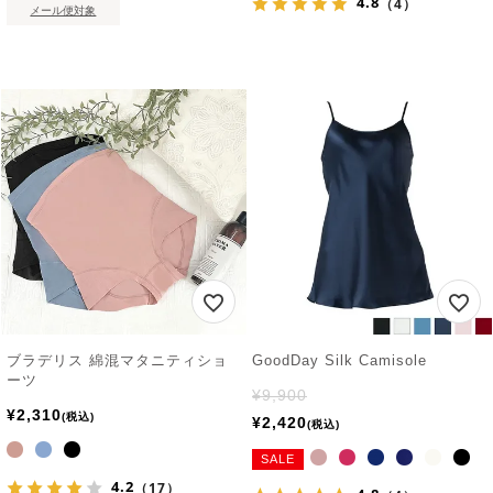
4.8
（4）
メール便対象
ブラデリス 綿混マタニティショ
GoodDay Silk Camisole
ーツ
¥
9,900
¥
2,310
税込
¥
2,420
税込
SALE
4.2
（17）