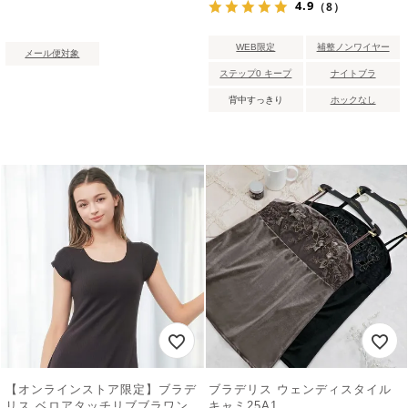
4.9
（8）
WEB限定
補整ノンワイヤー
メール便対象
ステップ0 キープ
ナイトブラ
背中すっきり
ホックなし
【オンラインストア限定】ブラデ
ブラデリス ウェンディスタイル
リス ベロアタッチリブブラワン
キャミ25A1