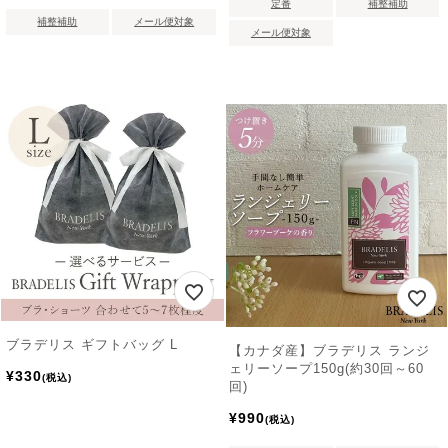
定番
補整補助
補整補助
メール便対象
メール便対象
ブラデリス ギフトバッグ L
【カナダ産】ブラデリス ランジ
ェリーソープ150g(約30回～60
¥
330
税込
回)
¥
990
税込