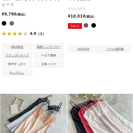
ピース
¥
14,300
¥
9,790
税込
¥
10,010
税込
SALE
4.0
（3）
WEB限定
補整ノンワイヤー
2025AW
メール便対象
ステップ0 キープ
ベロア素材
背中すっきり
立体メイク
ホックなし