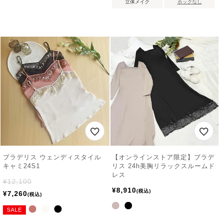
立体メイク
ホックなし
ブラデリス ウェンディスタイル
【オンラインストア限定】ブラデ
キャミ24S1
リス 24h美胸リラックスルームド
レス
¥
12,100
¥
8,910
税込
¥
7,260
税込
SALE