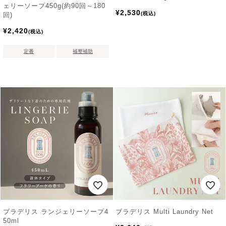
ェリーソープ450g(約90回～180
¥
2,530
税込
回)
¥
2,420
税込
定番
補整補助
ブラデリス ランジェリーソープ4
ブラデリス Multi Laundry Net
50ml