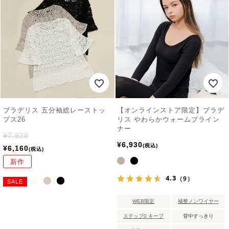
ブラデリス 五分袖総レーストッ
【オンラインストア限定】ブラデ
プス26
リス やわらかウォームブライン
ナー
¥
7,920
¥
6,930
税込
¥
6,160
税込
新作
4.3
（9）
SALE
WEB限定
補整ノンワイヤー
ステップ0 キープ
背中すっきり