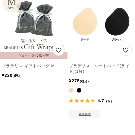
ブラデリス ギフトバッグ M
ブラデリス・ハートパッド(ライ
ト)(1枚)
¥
220
税込
¥
275
税込
4.7
（6）
補整補助