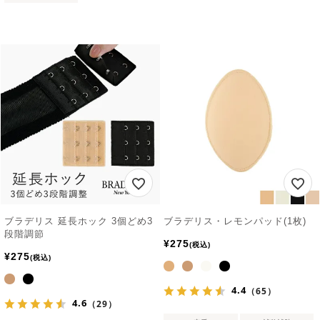
ブラデリス 延長ホック 3個どめ3
ブラデリス・レモンパッド(1枚)
段階調節
¥
275
税込
¥
275
税込
4.4
（65）
4.6
（29）