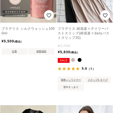
ブラデリス シルクウォッシュ100
ブラデリス 綿混楽々デイリーバ
0ml
ストスリップ(綿混楽々dailyバス
トスリップ25)
¥
5,500
税込
¥
7,700
定番
補整補助
¥
5,830
税込
SALE
5.0
（1）
補整ノンワイヤー
ステップ0 キープ
背中すっきり