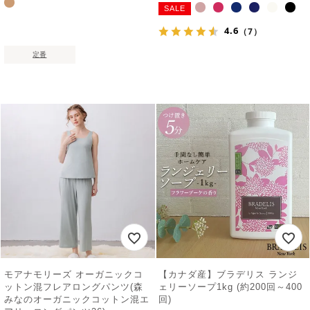
SALE
4.6
（7）
定番
モアナモリーズ オーガニックコ
【カナダ産】ブラデリス ランジ
ットン混フレアロングパンツ(森
ェリーソープ1kg (約200回～400
みなのオーガニックコットン混エ
回)