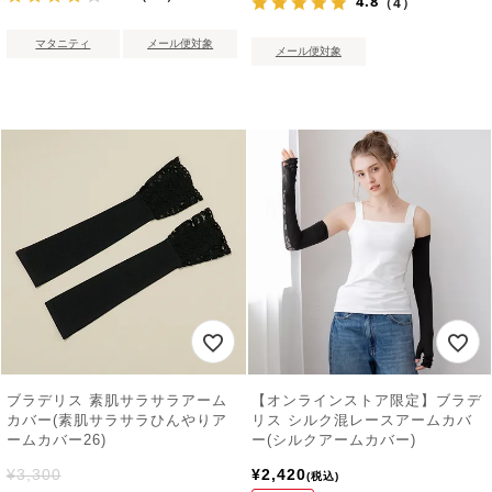
4.8
（4）
マタニティ
メール便対象
メール便対象
ブラデリス 素肌サラサラアーム
【オンラインストア限定】ブラデ
カバー(素肌サラサラひんやりア
リス シルク混レースアームカバ
ームカバー26)
ー(シルクアームカバー)
¥
3,300
¥
2,420
税込