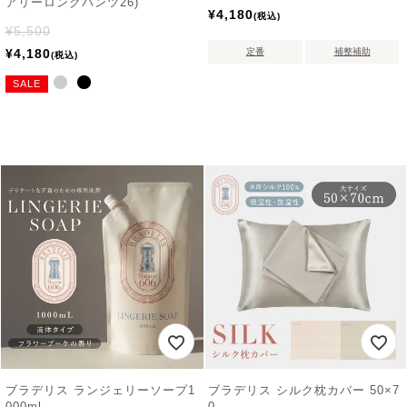
アリーロングパンツ26)
¥
4,180
税込
¥
5,500
¥
4,180
定番
補整補助
税込
SALE
ブラデリス ランジェリーソープ1
ブラデリス シルク枕カバー 50×7
000ml
0