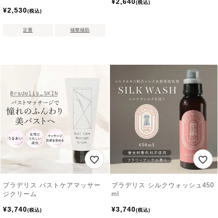
¥
2,640
税込
¥
2,530
税込
定番
補整補助
ブラデリス バストケアマッサー
ブラデリス シルクウォッシュ450
ジクリーム
ml
¥
3,740
¥
3,740
税込
税込