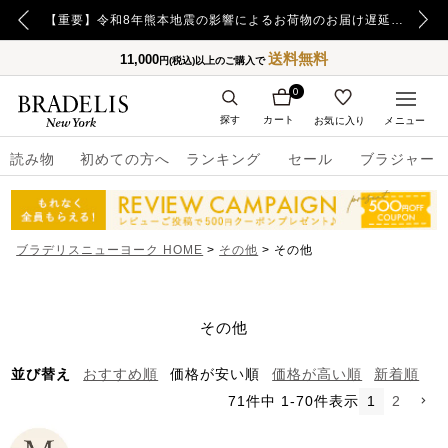
【重要】日本郵便の障害による配送への影響についてのお詫び
【重要】令和8年熊本地震の影響によるお荷物のお届け遅延について
送料無料
11,000
円(税込)以上のご購入で
0
探す
カート
お気に入り
メニュー
読み物
初めての方へ
ランキング
セール
ブラジャー
ブラデリスニューヨーク HOME
その他
その他
その他
並び替え
おすすめ順
価格が安い順
価格が高い順
新着順
71
件中
1
-
70
件表示
1
2