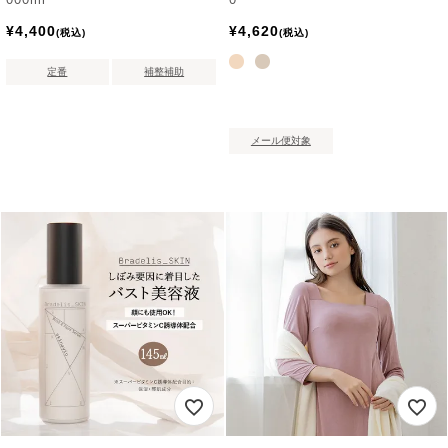
¥
4,400
¥
4,620
税込
税込
定番
補整補助
メール便対象