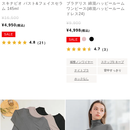
スキナビオ バスト&フェイスセラ
ブラデリス 綿混ハッピールーム
ム 145ml
ワンピース(綿混ハッピールーム
ドレス24)
¥
16,500
¥
9,900
¥
4,950
税込
¥
4,998
税込
SALE
SALE
4.8
（21）
4.7
（3）
補整ノンワイヤー
ステップ0 キープ
ナイトブラ
背中すっきり
ホックなし