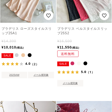
ブラデリス ローズスタイルスリ
ブラデリス ベルスタイルスリッ
ップ25A1
プ25S2
¥
14,300
¥
16,500
¥
10,010
¥
11,550
税込
税込
送料無料
SALE
4.0
（2）
SALE
5.0
（1）
2025AW
メール便対象
メール便対象