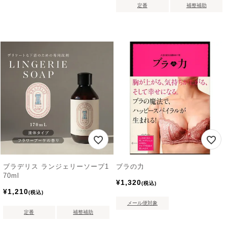
定番
補整補助
ブラデリス ランジェリーソープ1
ブラの力
70ml
¥
1,320
税込
¥
1,210
税込
メール便対象
定番
補整補助