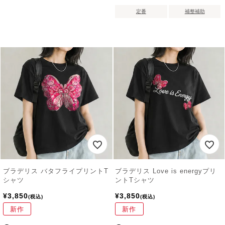
定番
補整補助
ブラデリス バタフライプリントT
ブラデリス Love is energyプリ
シャツ
ントTシャツ
¥
3,850
¥
3,850
税込
税込
新作
新作