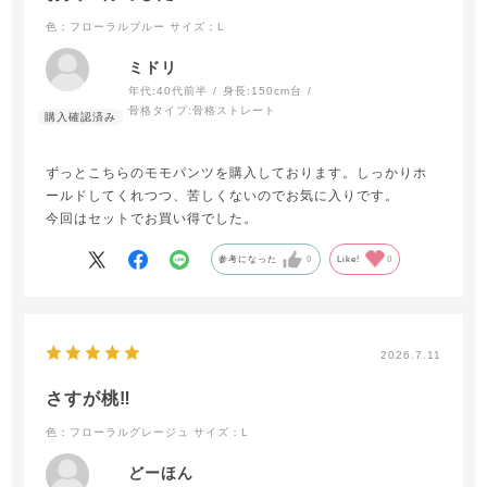
色：フローラルブルー
サイズ：L
ミドリ
年代:
40代前半
身長:
150cm台
骨格タイプ:
骨格ストレート
ずっとこちらのモモパンツを購入しております。しっかりホ
ールドしてくれつつ、苦しくないのでお気に入りです。
今回はセットでお買い得でした。
参考になった
0
Like!
0
2026.7.11
さすが桃‼️
色：フローラルグレージュ
サイズ：L
どーほん