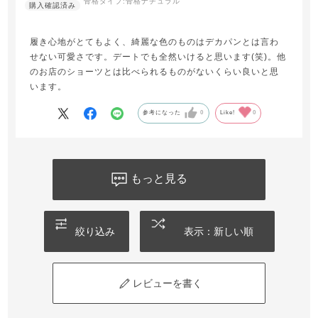
骨格タイプ:
骨格ナチュラル
履き心地がとてもよく、綺麗な色のものはデカパンとは言わ
せない可愛さです。デートでも全然いけると思います(笑)。他
のお店のショーツとは比べられるものがないくらい良いと思
います。
参考になった
0
Like!
0
もっと見る
絞り込み
表示：新しい順
レビューを書く