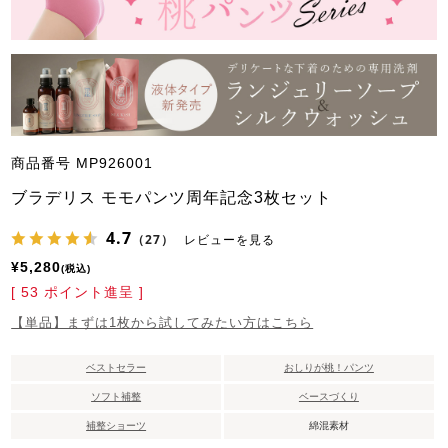
商品番号
MP926001
ブラデリス モモパンツ周年記念3枚セット
4.7
（27）
レビューを見る
¥
5,280
税込
[
53
ポイント進呈 ]
【単品】まずは1枚から試してみたい方はこちら
ベストセラー
おしりが桃！パンツ
ソフト補整
ベースづくり
補整ショーツ
綿混素材