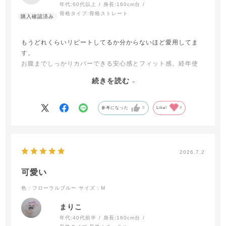
年代:
60代以上
身長:
160cm台
骨格タイプ:
骨格ストレート
もうどれくらいリピートしてるか分からないほど愛用してま
す。
お腹までしっかりカバーできる安心感とフィット感。経年使
用のパンツから新品に変えた時のキュッとした締め感は、ボ
続きを読む
ディを整えてくれるんだなと実感します。
素材の当たりも快適ですし、またぐりの締め付けもないで
す。
参考になった
0
Like!
0
おすすめの逸品です。
2026.7.2
可愛い
色：フローラルブルー
サイズ：M
まりこ
年代:
40代前半
身長:
160cm台