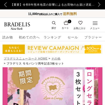
【重要】令和8年熊本地震の影響によるお荷物のお届け遅延について
送料無料
11,000
円(税込)以上のご購入で
0
探す
カート
お気に入り
メニュー
読み物
初めての方へ
ランキング
セール
ブラジャー
ブラデリスニューヨーク HOME
その他
ブラデリス モモパンツ周年記念3枚セット