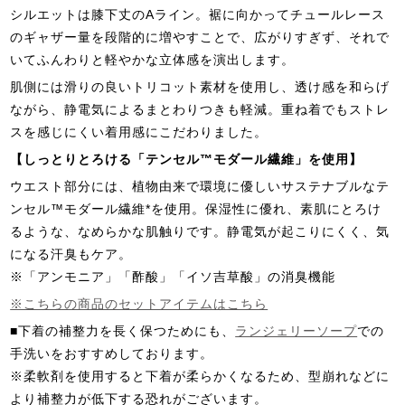
シルエットは膝下丈のAライン。裾に向かってチュールレース
のギャザー量を段階的に増やすことで、広がりすぎず、それで
いてふんわりと軽やかな立体感を演出します。
肌側には滑りの良いトリコット素材を使用し、透け感を和らげ
ながら、静電気によるまとわりつきも軽減。重ね着でもストレ
スを感じにくい着用感にこだわりました。
【しっとりとろける「テンセル™モダール繊維」を使用】
ウエスト部分には、植物由来で環境に優しいサステナブルなテ
ンセル™モダール繊維*を使用。保湿性に優れ、素肌にとろけ
るような、なめらかな肌触りです。静電気が起こりにくく、気
になる汗臭もケア。
※「アンモニア」「酢酸」「イソ吉草酸」の消臭機能
※こちらの商品のセットアイテムはこちら
■下着の補整力を長く保つためにも、
ランジェリーソープ
での
手洗いをおすすめしております。
※柔軟剤を使用すると下着が柔らかくなるため、型崩れなどに
より補整力が低下する恐れがございます。