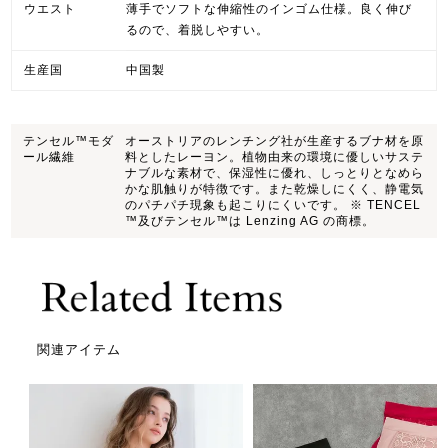
ウエスト
薄手でソフトな伸縮性のインゴム仕様。良く伸び
るので、着脱しやすい。
生産国
中国製
テンセル™モダ
オーストリアのレンチング社が生産するブナ材を原
ール繊維
料としたレーヨン。植物由来の環境に優しいサステ
ナブルな素材で、保湿性に優れ、しっとりとなめら
かな肌触りが特徴です。また乾燥しにくく、静電気
のパチパチ現象も起こりにくいです。 ※ TENCEL
™及びテンセル™は Lenzing AG の商標。
関連アイテム