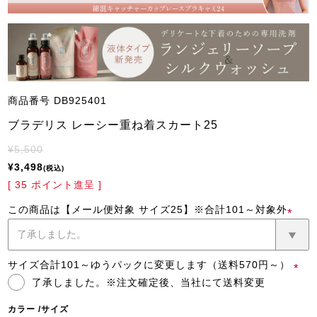
商品番号
DB925401
ブラデリス レーシー重ね着スカート25
¥
5,500
¥
3,498
税込
[
35
ポイント進呈 ]
この商品は【メール便対象 サイズ25】※合計101～対象外
(必
須)
サイズ合計101～ゆうパックに変更します（送料570円～）
了承しました。※注文確定後、当社にて送料変更
(必
須)
カラー
サイズ