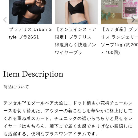
ブラデリス Urban S
【オンラインストア
【カナダ産】ブラ
tyle ブラ26S1
限定】ブラデリス
リス ランジェリ
綿混肩らく快適ノン
ソープ1kg (約20
ワイヤーブラ
～400回)
商品について
テンセル™モダールベア天竺に、ドット柄＆小花柄チュールレ
ースを切り替えた、アウターの着こなしを華やかに格上げして
くれる重ね着スカート。チュニックの裾からちらりと見せるレ
イヤードはもちろん、膝下まで届く丈感でさりげない膝隠しに
も活躍する、便利なプラスワンアイテムです。