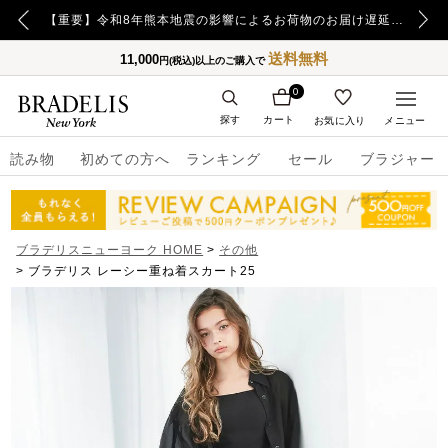
【重要】令和8年熊本地震の影響によるお荷物のお届け遅延について
【重要】日本郵便の障害による配送への影響についてのお詫び
送料無料
11,000
円(税込)以上のご購入で
0
探す
カート
お気に入り
メニュー
読み物
初めての方へ
ランキング
セール
ブラジャー
ブラデリスニューヨーク HOME
その他
ブラデリス レーシー重ね着スカート25