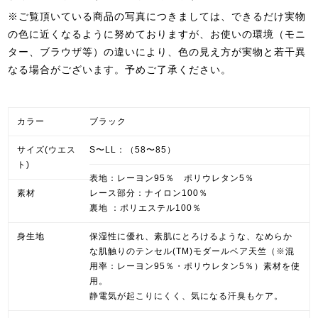
※ご覧頂いている商品の写真につきましては、できるだけ実物
の色に近くなるように努めておりますが、お使いの環境（モニ
ター、ブラウザ等）の違いにより、色の見え方が実物と若干異
なる場合がございます。予めご了承ください。
カラー
ブラック
サイズ(ウエス
S〜LL：（58〜85）
ト)
表地：レーヨン95％ ポリウレタン5％
素材
レース部分：ナイロン100％
裏地 ：ポリエステル100％
身生地
保湿性に優れ、素肌にとろけるような、なめらか
な肌触りのテンセル(TM)モダールベア天竺（※混
用率：レーヨン95％・ポリウレタン5％）素材を使
用。
静電気が起こりにくく、気になる汗臭もケア。