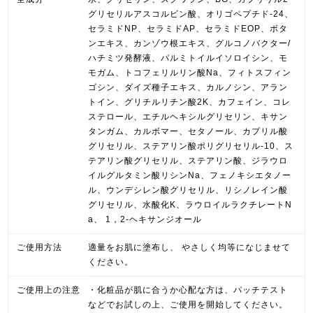
グリセリルアスコルビン酸、オリゴペプチド-24、
セラミドNP、セラミドAP、セラミドEOP、ボタ
ンエキス、カンゾウ根エキス、グルコノバクター/
ハチミツ発酵液、パルミトイルイソロイシン、モ
モガム、トコフェリルリン酸Na、フィトスフィン
ゴシン、ダイズ種子エキス、カルノシン、アラン
トイン、グリチルリチン酸2K、カフェイン、コレ
ステロール、エチルヘキシルグリセリン、キサン
タンガム、カルボマー、セタノール、カプリル酸
グリセリル、ステアリン酸ポリグリセリル-10、ス
テアリン酸グリセリル、ステアリン酸、ジラウロ
イルグルタミン酸リシンNa、フェノキシエタノー
ル、ウンデシレン酸グリセリル、リシノレイン酸
グリセリル、水酸化K、ラウロイルラクチレートN
a、 1，2-ヘキサンジオール
ご使用方法
適量をお肌に塗布し、 やさしく均等になじませて
ください。
ご使用上の注意
・化粧品が肌に合うか心配な方は、パッチテスト
などでお試しの上、ご使用を開始してください。