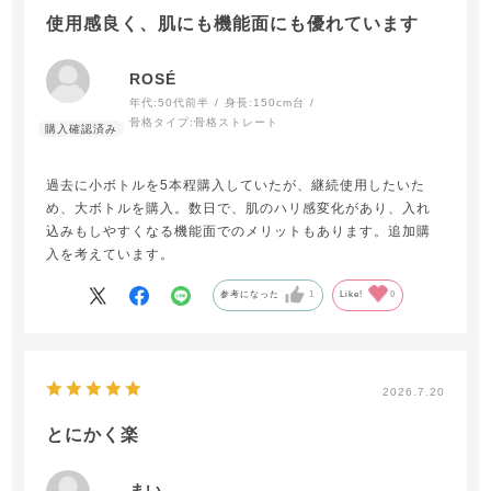
使用感良く、肌にも機能面にも優れています
ROSÉ
年代:
50代前半
身長:
150cm台
骨格タイプ:
骨格ストレート
過去に小ボトルを5本程購入していたが、継続使用したいた
め、大ボトルを購入。数日で、肌のハリ感変化があり、入れ
込みもしやすくなる機能面でのメリットもあります。追加購
入を考えています。
参考になった
1
Like!
0
2026.7.20
とにかく楽
まい