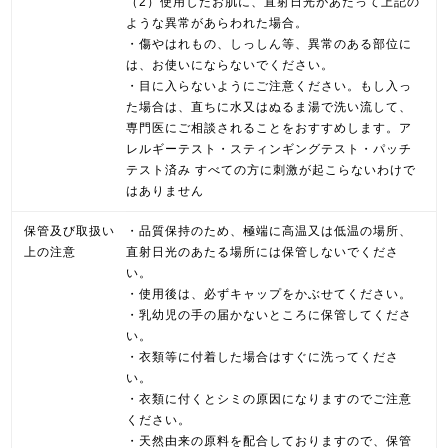
（2）使用したお肌に、直射日光があたって上記の
ような異常があらわれた場合。
・傷やはれもの、しっしん等、異常のある部位に
は、お使いにならないでください。
・目に入らないようにご注意ください。もし入っ
た場合は、直ちに水又はぬるま湯で洗い流して、
専門医にご相談されることをおすすめします。ア
レルギーテスト・スティンギングテスト・パッチ
テスト済み すべての方に刺激が起こらないわけで
はありません
保管及び取扱い
・品質保持のため、極端に高温又は低温の場所、
上の注意
直射日光のあたる場所には保管しないでくださ
い。
・使用後は、必ずキャップをかぶせてください。
・乳幼児の手の届かないところに保管してくださ
い。
・衣類等に付着した場合はすぐに洗ってくださ
い。
・衣類に付くとシミの原因になりますのでご注意
ください。
・天然由来の原料を配合しておりますので、保管