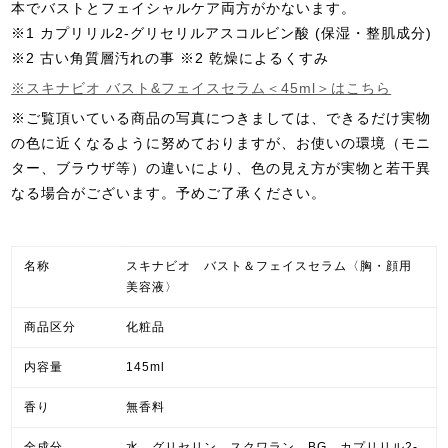
本でバストとフェイシャルケア両方がかないます。
※1 カプリリル2-グリセリルアスコルビン酸 (保湿・整肌成分)
※2 古い角質層汚れの事 ※2 乾燥によるくすみ
※スキナビオ バスト&フェイスセラム＜45ml＞はこちら
※ご覧頂いている商品の写真につきましては、できるだけ実物
の色に近くなるように努めておりますが、お使いの環境（モニ
ター、ブラウザ等）の違いにより、色の見え方が実物と若干異
なる場合がございます。予めご了承ください。
名称
スキナビオ バスト＆フェイスセラム〈胸・顔用
美容液〉
商品区分
化粧品
内容量
145ml
香り
無香料
全成分
水、グリセリン、スクワラン、BG、カプリリル2-