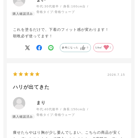
年代:
30代後半
身長:
160cm台
骨格タイプ:
骨格ウェーブ
これを塗るだけで、下着のフィット感が変わります！
朝晩必ず使ってます！
参考になった
0
Like!
1
2026.7.15
ハリが出てきた
まり
年代:
40代後半
身長:
150cm台
骨格タイプ:
骨格ウェーブ
痩せたらやはり胸が少し萎んでしまい、こちらの商品が安く