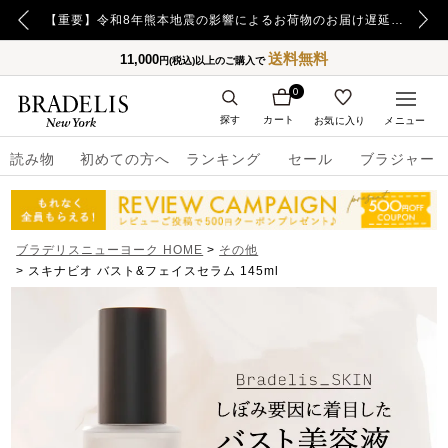
【重要】令和8年熊本地震の影響によるお荷物のお届け遅延について
送料無料
11,000
円(税込)以上のご購入で
0
探す
カート
お気に入り
メニュー
読み物
初めての方へ
ランキング
セール
ブラジャー
ブラデリスニューヨーク HOME
その他
スキナビオ バスト&フェイスセラム 145ml