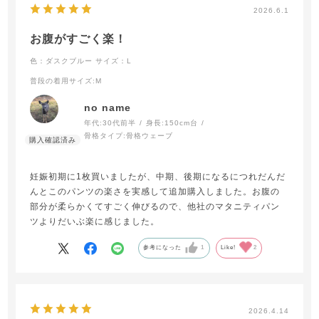
2026.6.1
お腹がすごく楽！
色：ダスクブルー
サイズ：L
普段の着用サイズ
:M
no name
年代:
30代前半
身長:
150cm台
骨格タイプ:
骨格ウェーブ
妊娠初期に1枚買いましたが、中期、後期になるにつれだんだ
んとこのパンツの楽さを実感して追加購入しました。お腹の
部分が柔らかくてすごく伸びるので、他社のマタニティパン
ツよりだいぶ楽に感じました。
参考になった
1
Like!
2
2026.4.14