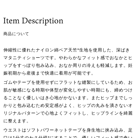
商品について
伸縮性に優れたナイロン綿ベア天竺*生地を使用した、深ばき
マタニティショーツです。やわらかなフィット感でおなかとヒ
ップをすっぽり包み込み、おなか周りの冷えも軽減します。妊
娠初期から産後まで快適に着用が可能です。
ゴムやテープを使用せずにフラットな縫製にしているため、お
肌が敏感になる時期や体型が変化しやすい時期にも、締めつけ
ることなく優しいはき心地がかないます。またヒップまでしっ
かりと包み込むため安定感がよく、ヒップの丸みを潰さないオ
リジナルパターンで心地よくフィットし、ヒップラインを綺麗
に整えます。
ウエストはソフトパワーネットテープを身生地に挟み込み、足
口は1分丈のわさ仕様*にすることで、優しいフィット感で食い