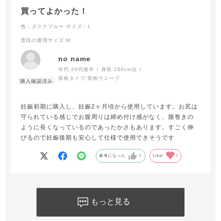
買ってよかった！
色：ダスクブルー
サイズ：L
普段の着用サイズ
:M
no name
年代:
20代後半
身長:
160cm台
骨格タイプ:
骨格ウェーブ
妊娠初期に購入し、妊娠2ヶ月頃から使用しています。お尻は
守られている感じでお腹周りは締め付け感がなく、腹巻きの
ように長くなっているのであったかさもあります。すごく伸
びるので妊娠後期も安心して仕様で使用できそうです
参考になった
0
Like!
2
もっと見る