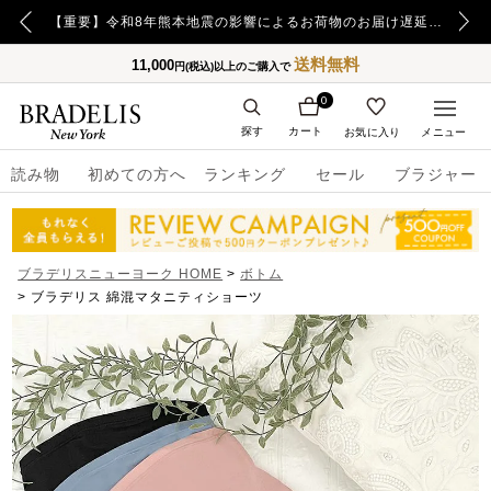
【重要】令和8年熊本地震の影響によるお荷物のお届け遅延について
送料無料
11,000
円(税込)以上のご購入で
0
探す
カート
お気に入り
メニュー
読み物
初めての方へ
ランキング
セール
ブラジャー
ブラデリスニューヨーク HOME
ボトム
ブラデリス 綿混マタニティショーツ