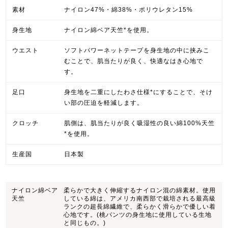
素材
ナイロン47%・綿38%・ポリウレタン15%
身生地
ナイロン綿ベア天竺*を使用。
ウエスト
ソフトパワーネットテープを身生地の中に挟みこ
むことで、肌当たりが良く、快適なはき心地で
す。
足口
身生地を二重にしたわさ仕様*にすることで、そけ
い部の圧迫を軽減します。
クロッチ
肌側は、肌当たりが良く吸湿性の良い綿100%天竺
*を使用。
生産国
日本製
ナイロン綿ベア
柔らかで大きく伸縮するナイロン混の綿素材。使用
天竺
している綿は、アメリカ南西部で栽培される最高級
ランクの超長綿繊維で、柔らかく滑らかで優しい着
心地です。(桃パンツの身生地に使用している生地
と同じもの。)