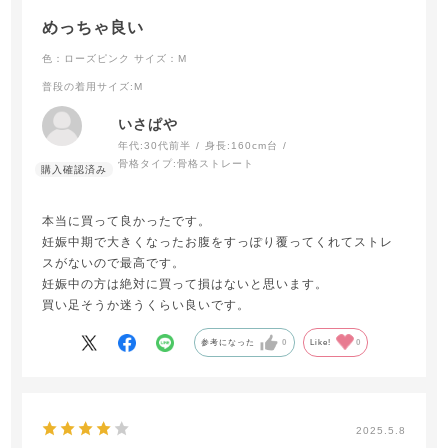
めっちゃ良い
色：ローズピンク
サイズ：M
普段の着用サイズ
:M
いさぱや
年代:
30代前半
身長:
160cm台
骨格タイプ:
骨格ストレート
本当に買って良かったです。
妊娠中期で大きくなったお腹をすっぽり覆ってくれてストレ
スがないので最高です。
妊娠中の方は絶対に買って損はないと思います。
買い足そうか迷うくらい良いです。
参考になった
0
Like!
0
2025.5.8