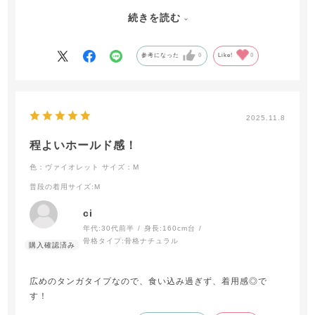
て、めっちゃ可愛くて気に入っちゃったので、イロチでピン
続きを読む
クも買っちゃいました！
実物は画像よりちょっと濃いめのピンクかもです
参考になった
0
Like!
0
2025.11.8
程よいホールド感！
色：ヴァイオレット
サイズ：M
普段の着用サイズ
:M
ci
年代:
30代前半
身長:
160cm台
骨格タイプ:
骨格ナチュラル
広めのタンガタイプなので、食い込み過ぎず、着用感◎で
す！