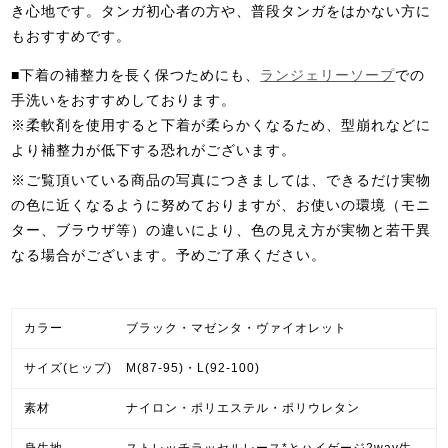
き心地です。タンガ初心者の方や、普段タンガをはかない方に
もおすすめです。
■下着の補整力を長く保つためにも、
ランジェリーソープ
での
手洗いをおすすめしております。
※柔軟剤を使用すると下着が柔らかくなるため、型崩れなどに
より補整力が低下する恐れがございます。
※ご覧頂いている商品の写真につきましては、できるだけ実物
の色に近くなるように努めておりますが、お使いの環境（モニ
ター、ブラウザ等）の違いにより、色の見え方が実物と若干異
なる場合がございます。予めご了承ください。
カラー
ブラック・マゼンタ・ヴァイオレット
サイズ(ヒップ)
M(87-95)・L(92-100)
素材
ナイロン・ポリエステル・ポリウレタン
身生地
ストレッチラッセルレース*とハイゲージ2way生