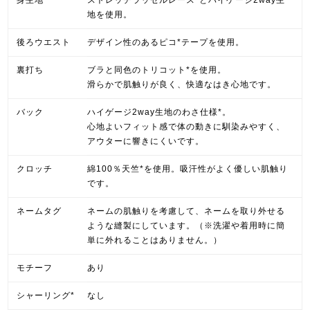
地を使用。
後ろウエスト
デザイン性のあるピコ*テープを使用。
裏打ち
ブラと同色のトリコット*を使用。
滑らかで肌触りが良く、快適なはき心地です。
バック
ハイゲージ2way生地のわさ仕様*。
心地よいフィット感で体の動きに馴染みやすく、
アウターに響きにくいです。
クロッチ
綿100％天竺*を使用。吸汗性がよく優しい肌触り
です。
ネームタグ
ネームの肌触りを考慮して、ネームを取り外せる
ような縫製にしています。（※洗濯や着用時に簡
単に外れることはありません。）
モチーフ
あり
シャーリング*
なし