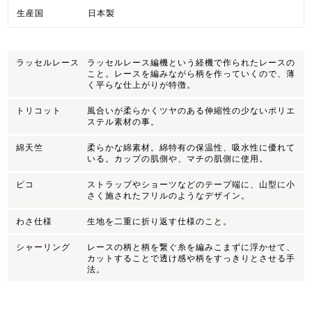
生産国
日本製
ラッセルレース
ラッセルレース編機という経機で作られたレースの
こと。レースを編みながら柄を作っていくので、薄
く平らな仕上がりが特徴。
トリコット
風合いが柔らかくツヤのある伸縮性の少ないポリエ
ステル素材の事。
綿天竺
柔らかな綿素材。綿特有の保温性、吸水性に優れて
いる。カップの肌側や、マチの肌側に使用。
ピコ
ストラップやショーツなどのテープ端に、山型に小
さく施されたフリルのようなデザイン。
わさ仕様
生地を二重に折り返す仕様のこと。
シャーリング
レースの柄と柄を繋ぐ糸を編みこまずに浮かせて、
カットすることで透け感や柄をすっきりとさせる手
法。