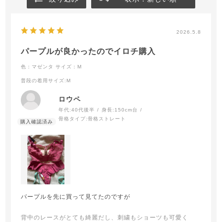
2026.5.8
パープルが良かったのでイロチ購入
色：マゼンタ
サイズ：M
普段の着用サイズ
:M
ロウペ
年代:
40代後半
身長:
150cm台
骨格タイプ:
骨格ストレート
パープルを先に買って見てたのですが
背中のレースがとても綺麗だし、刺繍もショーツも可愛く