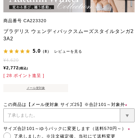
商品番号
CA223320
ブラデリス ウェンディバックスムーズスタイルタンガ2
3A2
5.0
（8）
レビューを見る
¥
4,620
¥
2,772
税込
[
28
ポイント進呈 ]
メール便対象
この商品は【メール便対象 サイズ25】※合計101～対象外
(必
須)
サイズ合計101～ゆうパックに変更します（送料570円～）
了承しました。※注文確定後、当社にて送料変更