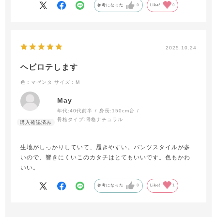
参考になった
0
Like!
0
2025.10.24
ヘビロテします
色：マゼンタ
サイズ：M
May
年代:
40代前半
身長:
150cm台
骨格タイプ:
骨格ナチュラル
生地がしっかりしていて、履きやすい。パンツスタイルが多
いので、響きにくいこのカタチはとてもいいです。色もかわ
いい。
参考になった
0
Like!
1