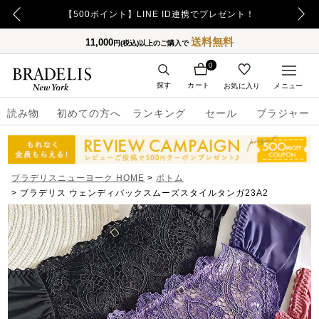
【毎日更新】BRADELIS BEST SELLER
送料無料
11,000
円(税込)以上のご購入で
0
探す
カート
お気に入り
メニュー
読み物
初めての方へ
ランキング
セール
ブラジャー
ブラデリスニューヨーク HOME
ボトム
ブラデリス ウェンディバックスムーズスタイルタンガ23A2