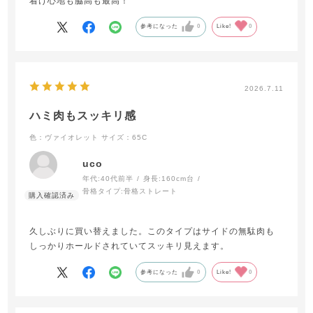
着け心地も脇高も最高！
参考になった
0
Like!
0
2026.7.11
ハミ肉もスッキリ感
色：ヴァイオレット
サイズ：65C
uco
年代:
40代前半
身長:
160cm台
骨格タイプ:
骨格ストレート
久しぶりに買い替えました。このタイプはサイドの無駄肉も
しっかりホールドされていてスッキリ見えます。
参考になった
0
Like!
0