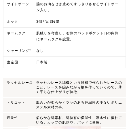
サイドボーン
脇のお肉をせき止めてすっきりさせるサイドボー
ン入り。
ホック
3個どめ3段階
ネームタグ
肌触りを考慮し、右側のパッドポケット口の内側
にネームタグを設置。
シャーリング*
なし
生産国
日本製
ラッセルレース
ラッセルレース編機という経機で作られたレースの
こと。レースを編みながら柄を作っていくので、薄
く平らな仕上がりが特徴。
トリコット
風合いが柔らかくツヤのある伸縮性の少ないポリエ
ステル素材の事。
綿天竺
柔らかな綿素材。綿特有の保温性、吸水性に優れて
いる。カップの肌側や、パッドに使用。