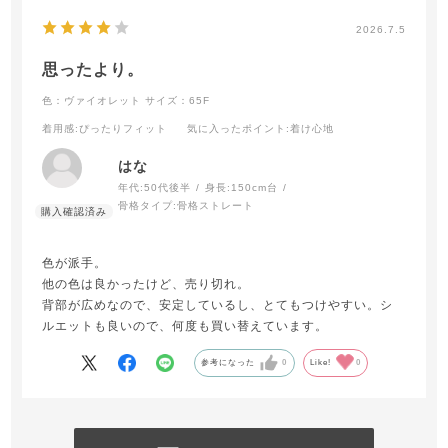
2026.7.5
思ったより。
色：ヴァイオレット
サイズ：65F
着用感
:ぴったりフィット
気に入ったポイント
:着け心地
はな
年代:
50代後半
身長:
150cm台
骨格タイプ:
骨格ストレート
色が派手。
他の色は良かったけど、売り切れ。
背部が広めなので、安定しているし、とてもつけやすい。シ
ルエットも良いので、何度も買い替えています。
参考になった
0
Like!
0