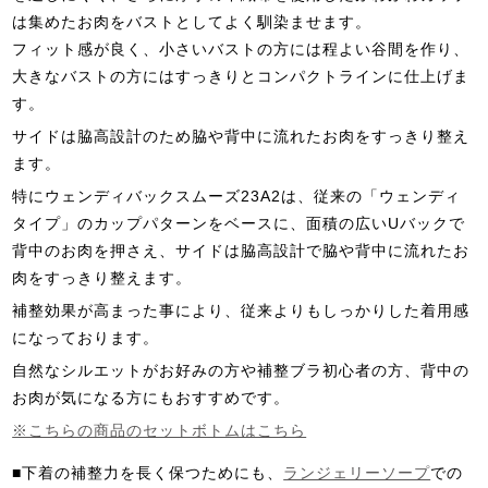
は集めたお肉をバストとしてよく馴染ませます。
フィット感が良く、小さいバストの方には程よい谷間を作り、
大きなバストの方にはすっきりとコンパクトラインに仕上げま
す。
サイドは脇高設計のため脇や背中に流れたお肉をすっきり整え
ます。
特にウェンディバックスムーズ23A2は、従来の「ウェンディ
タイプ」のカップパターンをベースに、面積の広いUバックで
背中のお肉を押さえ、サイドは脇高設計で脇や背中に流れたお
肉をすっきり整えます。
補整効果が高まった事により、従来よりもしっかりした着用感
になっております。
自然なシルエットがお好みの方や補整ブラ初心者の方、背中の
お肉が気になる方にもおすすめです。
※こちらの商品のセットボトムはこちら
■下着の補整力を長く保つためにも、
ランジェリーソープ
での