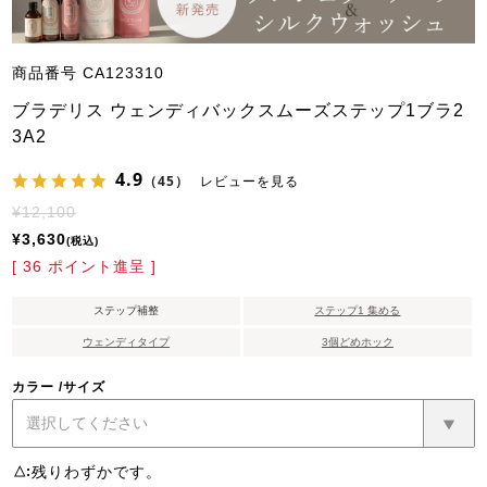
商品番号
CA123310
ブラデリス ウェンディバックスムーズステップ1ブラ2
3A2
4.9
（45）
レビューを見る
¥
12,100
¥
3,630
税込
[
36
ポイント進呈 ]
ステップ補整
ステップ1 集める
ウェンディタイプ
3個どめホック
カラー
サイズ
残りわずかです。
△