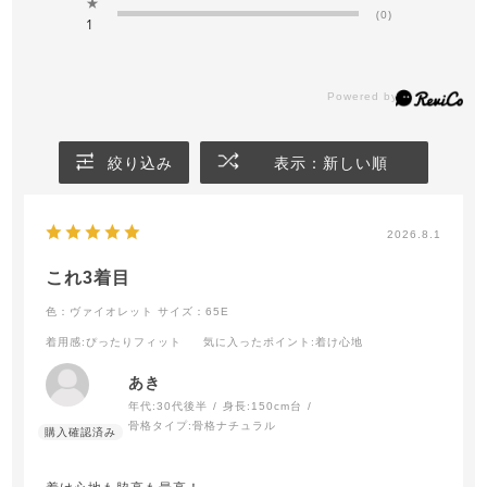
★
(0)
1
絞り込み
表示：新しい順
2026.8.1
これ3着目
色：ヴァイオレット
サイズ：65E
着用感
:ぴったりフィット
気に入ったポイント
:着け心地
あき
年代:
30代後半
身長:
150cm台
骨格タイプ:
骨格ナチュラル