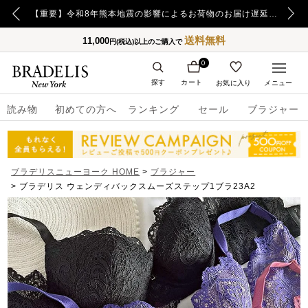
【重要】令和8年熊本地震の影響によるお荷物のお届け遅延について
【重要】日本郵便の障害による配送への影響についてのお詫び
送料無料
11,000
円(税込)以上のご購入で
0
探す
カート
お気に入り
メニュー
読み物
初めての方へ
ランキング
セール
ブラジャー
ブラデリスニューヨーク HOME
ブラジャー
ブラデリス ウェンディバックスムーズステップ1ブラ23A2