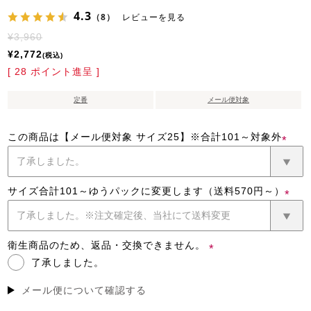
4.3
（8）
レビューを見る
¥
3,960
¥
2,772
税込
[
28
ポイント進呈 ]
定番
メール便対象
この商品は【メール便対象 サイズ25】※合計101～対象外
(必
須)
サイズ合計101～ゆうパックに変更します（送料570円～）
(必
須)
衛生商品のため、返品・交換できません。
了承しました。
(必
須)
メール便について確認する