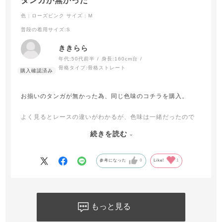
タンガが無かった
色：ローズピンク
サイズ：M
普段の着用サイズ
:S
ききらら
年代:
50代前半
身長:
160cm台
骨格タイプ:
骨格ストレート
お揃いのタンガが無かった為、同じ色味のコチラを購入。
よく見るとレースの違いがわかるが、色味は一緒だったので
満足。
続きを読む
まだ履いてないので星ひとつ減らしましたが、ブラデリスの
タンガのこの形は似たものを持ってるので想像がつきます(笑)
参考になった
0
Like!
1
イロチでこのショーツとお揃いのブラも後から購入しまし
た。
もっと見る