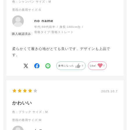
色：シャンパン
サイズ：M
普段の着用サイズ
:S
no name
年代:
50代前半
身長:
160cm台
骨格タイプ:
骨格ストレート
柔らかくて履き心地がとても良いです、デザインも上品で
す。
参考になった
0
Like!
0
2025.10.7
かわいい
色：ブラック
サイズ：M
普段の着用サイズ
:M