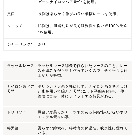
ゲージナイロンベア天竺*を使用。
足口
後側は柔らかく伸びの良い細幅レースを使用。
クロッチ
肌側は、肌当たりが良く吸湿性の良い綿100%天竺
*を使用。
シャーリング*
あり
ラッセルレース
ラッセルレース編機で作られたレースのこと。レー
スを編みながら柄を作っていくので、薄く平らな仕
上がりが特徴。
ナイロン綿ベア
ポリウレタン糸を軸にして、ナイロン糸を巻きつけ
天竺
た糸を用いて編んだ天竺(ニット平編み)の事。 伸
縮性に富み、体にフィットする特長がある。
トリコット
風合いが柔らかく、ツヤのある伸縮性の少ないポリ
エステル素材の事。
綿天竺
柔らかな綿素材。綿特有の保温性、吸水性に優れて
いる。