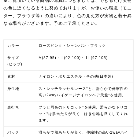
※ご覧頂いている商品の写真につきましては、できるだけ実物
の色に近くなるように努めておりますが、お使いの環境（モニ
ター、ブラウザ等）の違いにより、色の見え方が実物と若干異
なる場合がございます。予めご了承ください。
カラー
ローズピンク・シャンパン・ブラック
サイズ
M(87-95)・ L(92-100)・ LL(97-105)
(ヒップ)
素材
ナイロン・ポリエステル・その他(日本製)
身生地
ストレッチラッセルレース*と、滑らかで伸縮性の
高い2wayハイゲージナイロンベア天竺*を使用。
裏打ち
ブラと同色のトリコット*を使用。滑らかなトリコ
ット*は肌当たりが良く、はき心地を良くしてくれ
ます。
バック
滑らかで肌あたりが良く、伸縮性の高い2wayハイ