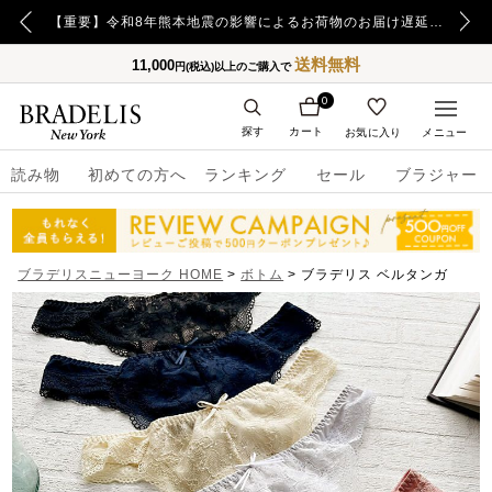
【重要】日本郵便の障害による配送への影響についてのお詫び
【重要】令和8年熊本地震の影響によるお荷物のお届け遅延について
送料無料
11,000
円(税込)以上のご購入で
0
探す
カート
お気に入り
メニュー
読み物
初めての方へ
ランキング
セール
ブラジャー
ブラデリスニューヨーク HOME
ボトム
ブラデリス ベルタンガ