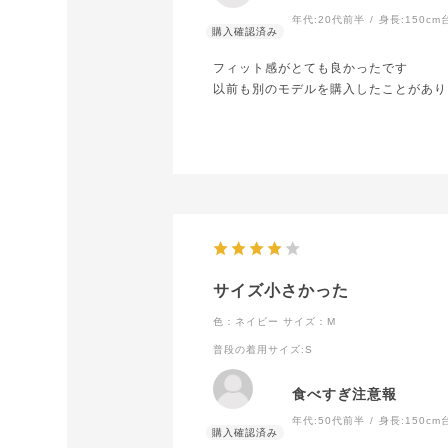
年代:
20代前半
身長:
150cm
フィット感がとても良かったです
以前も別のモデルを購入したことがあり
サイズ小さかった
色：ネイビー
サイズ：M
普段の着用サイズ
:S
食べすぎ注意報
年代:
50代前半
身長:
150cm