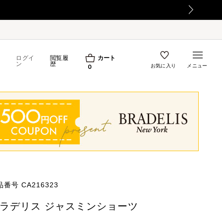
ログイ
閲覧履
カート
ン
歴
お気に入り
メニュー
0
品番号
CA216323
ラデリス ジャスミンショーツ