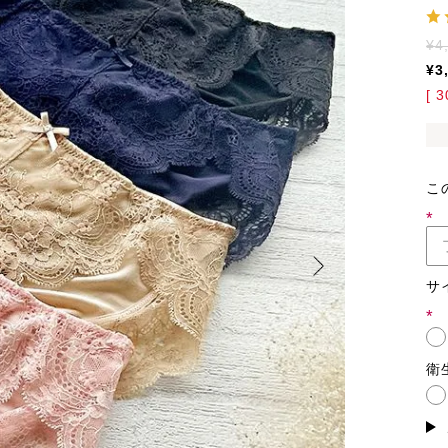
¥
4
¥
3
[
3
こ
(必
須)
サ
(必
須)
衛