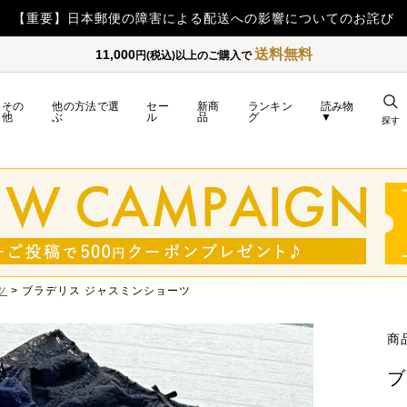
【重要】日本郵便の障害による配送への影響についてのお詫び
送料無料
11,000
円(税込)以上のご購入で
その
他の方法で選
セー
新商
ランキン
読み物
他
ぶ
ル
品
グ
▼
探す
ツ
ブラデリス ジャスミンショーツ
商
ブ