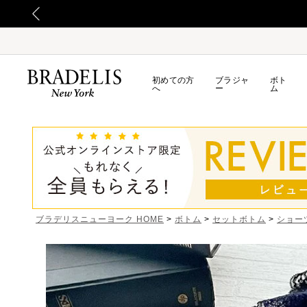
初めての方
ブラジャ
ボト
へ
ー
ム
ブラデリスニューヨーク HOME
ボトム
セットボトム
ショー