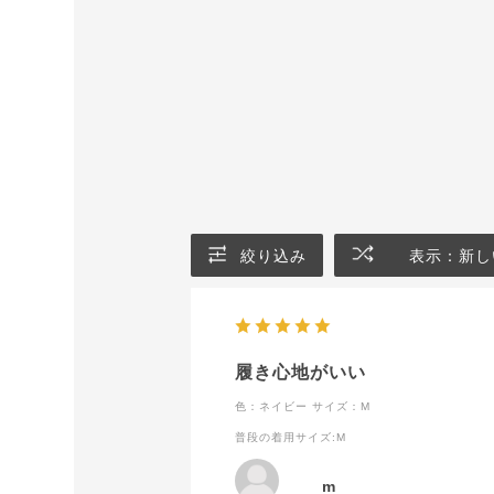
絞り込み
表示：新し
履き心地がいい
色：ネイビー
サイズ：M
普段の着用サイズ
:M
m