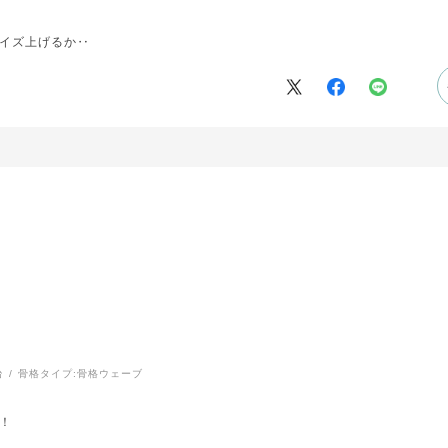
イズ上げるか‥
台
骨格タイプ:
骨格ウェーブ
！