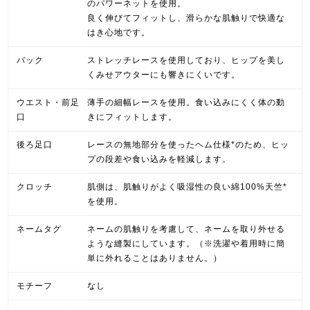
のパワーネットを使用。
良く伸びてフィットし、滑らかな肌触りで快適な
はき心地です。
バック
ストレッチレースを使用しており、ヒップを美し
くみせアウターにも響きにくいです。
ウエスト・前足
薄手の細幅レースを使用。食い込みにくく体の動
口
きにフィットします。
後ろ足口
レースの無地部分を使ったヘム仕様*のため、ヒッ
プの段差や食い込みを軽減します。
クロッチ
肌側は、肌触りがよく吸湿性の良い綿100%天竺*
を使用。
ネームタグ
ネームの肌触りを考慮して、ネームを取り外せる
ような縫製にしています。（※洗濯や着用時に簡
単に外れることはありません。）
モチーフ
なし