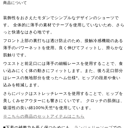
商品について
装飾性をおさえたモダンでシンプルなデザインのショーツで
す。 全体的に薄手の素材でテープを使用していないため、さら
っと快適なはき心地です。
フロント上部の裏打ちは透け防止のため、接触冷感機能のある
薄手のパワーネットを使用。良く伸びてフィットし、滑らかな
肌触りです。
ウエストと前足口には薄手の細幅レースを使用することで、食
い込みにくく体の動きにフィットします。また、後ろ足口部分
はレースの無地部分を使ったヘム仕様*。ヒップの段差や食い
込みを軽減します。
さらにバックはストレッチレースを使用することで、ヒップを
美しくみせアウターにも響きにくいです。 クロッチの肌側は、
吸湿性の良い綿100%天竺*を使用しています。
※こちらの商品のセットアイテムはこちら
■下着の補整力を長く保つためにも、
ランジェリーソープ
での