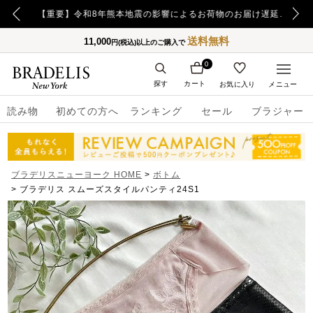
【重要】令和8年熊本地震の影響によるお荷物のお届け遅延について
送料無料
11,000
円(税込)以上のご購入で
0
探す
カート
お気に入り
メニュー
読み物
初めての方へ
ランキング
セール
ブラジャー
ブラデリスニューヨーク HOME
ボトム
ブラデリス スムーズスタイルパンティ24S1