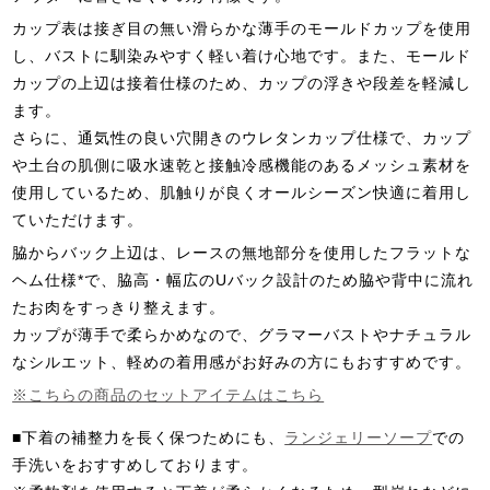
カップ表は接ぎ目の無い滑らかな薄手のモールドカップを使用
し、バストに馴染みやすく軽い着け心地です。また、モールド
カップの上辺は接着仕様のため、カップの浮きや段差を軽減し
ます。
さらに、通気性の良い穴開きのウレタンカップ仕様で、カップ
や土台の肌側に吸水速乾と接触冷感機能のあるメッシュ素材を
使用しているため、肌触りが良くオールシーズン快適に着用し
ていただけます。
脇からバック上辺は、レースの無地部分を使用したフラットな
ヘム仕様*で、脇高・幅広のUバック設計のため脇や背中に流れ
たお肉をすっきり整えます。
カップが薄手で柔らかめなので、グラマーバストやナチュラル
なシルエット、軽めの着用感がお好みの方にもおすすめです。
※こちらの商品のセットアイテムはこちら
■下着の補整力を長く保つためにも、
ランジェリーソープ
での
手洗いをおすすめしております。