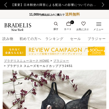
【重要】令和8年熊本地震の影響によるお荷物のお届け遅延について
【重要】日本郵便の障害による配送への影響についてのお詫び
送料無料
11,000
円(税込)以上のご購入で
0
探す
カート
お気に入り
メニュー
読み物
初めての方へ
ランキング
セール
ブラジャー
ブラデリスニューヨーク HOME
ブラジャー
ブラデリス スムーズモールドカップブラ24S1