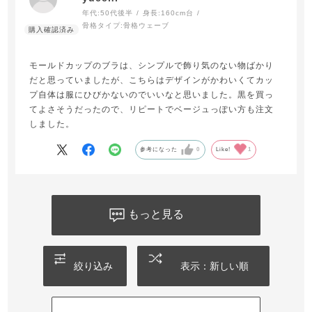
年代:
50代後半
身長:
160cm台
骨格タイプ:
骨格ウェーブ
モールドカップのブラは、シンプルで飾り気のない物ばかり
だと思っていましたが、こちらはデザインがかわいくてカッ
プ自体は服にひびかないのでいいなと思いました。黒を買っ
てよさそうだったので、リピートでベージュっぽい方も注文
しました。
参考になった
0
Like!
1
もっと見る
絞り込み
表示：新しい順