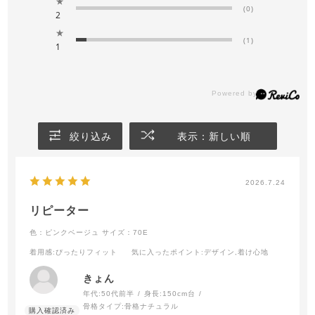
★
(0)
2
★
(1)
1
絞り込み
表示：新しい順
2026.7.24
リピーター
色：ピンクベージュ
サイズ：70E
着用感
:ぴったりフィット
気に入ったポイント
:デザイン,着け心地
きょん
年代:
50代前半
身長:
150cm台
骨格タイプ:
骨格ナチュラル