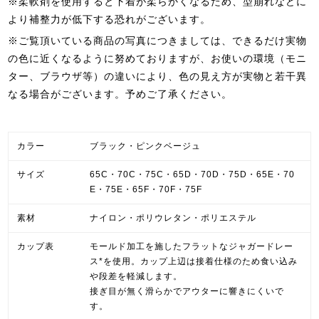
※柔軟剤を使用すると下着が柔らかくなるため、型崩れなどに
より補整力が低下する恐れがございます。
※ご覧頂いている商品の写真につきましては、できるだけ実物
の色に近くなるように努めておりますが、お使いの環境（モニ
ター、ブラウザ等）の違いにより、色の見え方が実物と若干異
なる場合がございます。予めご了承ください。
カラー
ブラック・ピンクベージュ
サイズ
65C・70C・75C・65D・70D・75D・65E・70
E・75E・65F・70F・75F
素材
ナイロン・ポリウレタン・ポリエステル
カップ表
モールド加工を施したフラットなジャガードレー
ス*を使用。カップ上辺は接着仕様のため食い込み
や段差を軽減します。
接ぎ目が無く滑らかでアウターに響きにくいで
す。