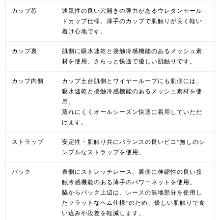
カップ芯
通気性の良い穴開きの弾力があるウレタンモール
ドカップ仕様。薄手のカップで肌触りが良く軽い
着け心地です。
カップ裏
肌側に吸水速乾と接触冷感機能のあるメッシュ素
材を使用。さらっと快適で優しい肌触りです。
カップ内側
カップ土台肌側とワイヤーループにも肌側には、
吸水速乾と接触冷感機能のあるメッシュ素材を使
用。
蒸れにくくオールシーズン快適に着用していただ
けます。
ストラップ
安定性・肌触り共にバランスの良いピコ*無しのシ
ンプルなストラップを使用。
バック
表側にストレッチレース、裏側に伸縮性の良い接
触冷感機能のある薄手のパワーネットを使用。
脇からバック上辺は、レースの無地部分を使用し
たフラットなヘム仕様*のため、優しい肌触りで食
い込みや段差を軽減します。