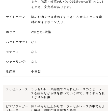
また、脇高・幅広のUバック設計のため面でバスト
を支え、安定感があります。
サイドボーン
脇のお肉をせき止めてすっきりさせるメッシュ素
材のサイドボーン入り。
ホック
2個どめ3段階
パッドポケット
なし
モチーフ
なし
シャーリング*
なし
生産国
中国製
ラッセルレース
ラッセルレース編機で作られたレースのこと。レー
スを編みながら柄を作っていくので、薄く平らな仕
上がりが特徴。
ピエゾジャガー
薄く平らな仕上がりで、ラッセルレースの中でもよ
ドレース
り繊細・綿密な柄表現力が特徴。