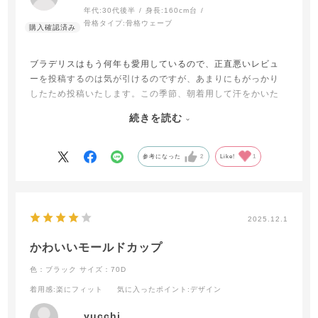
年代:
30代後半
身長:
160cm台
骨格タイプ:
骨格ウェーブ
ブラデリスはもう何年も愛用しているので、正直悪いレビュ
ーを投稿するのは気が引けるのですが、あまりにもがっかり
したため投稿いたします。この季節、朝着用して汗をかいた
ら、午後にはワイヤーと脇横の部分の生地が肌に擦れ痛いで
続きを読む
す。とても着用するのは難しく非常に残念です。お勧めでき
ません。
参考になった
2
Like!
1
2025.12.1
かわいいモールドカップ
色：ブラック
サイズ：70D
着用感
:楽にフィット
気に入ったポイント
:デザイン
yucchi