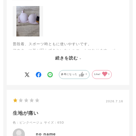
普段着、スポーツ時ともに使いやすいです。
アウターに形が写らずきれいなシルエットになります。パッ
トがなくても肩ひもを調整するときれいな形になります。
続きを読む
3枚目の購入をしました。気に入っています。
参考になった
0
Like!
0
2026.7.16
生地が痛い
色：ピンクベージュ
サイズ：65D
no name