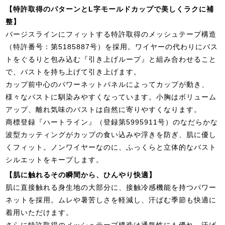
【特許取得のパターンとL字モールドカップで美しくラクに補
整】
バージスラインにフィットする特許取得のメッシュテープ構造
（特許番号：第5185887号）を採用。ワイヤーの代わりにバス
トをぐるりと包み込む『引き上げループ』と組み合わせること
で、バストを持ち上げて引き上げます。
カップ前中心のパワーネットパネルによってカップが動き、
様々なバストに馴染みやすくなっています。小胸はボリューム
アップ、離れ気味のバストは自然に寄りやすくなります。
商標登録『ハートライン』（登録第5995911号）のなだらかな
波型カッティングがカップの食い込みや浮きを防ぎ、肌に優し
くフィット。ノンワイヤーなのに、ふっくらと立体的なバスト
シルエットをキープします。
【肌に触れるその瞬間から、ひんやり快適】
肌に直接触れる身生地の大部分に、接触冷感機能を持つパワー
ネットを採用。ムレや暑苦しさを軽減し、汗ばむ季節も快適に
着用いただけます。