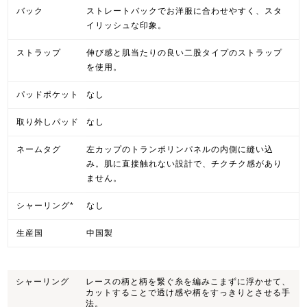
バック
ストレートバックでお洋服に合わせやすく、スタ
イリッシュな印象。
ストラップ
伸び感と肌当たりの良い二股タイプのストラップ
を使用。
パッドポケット
なし
取り外しパッド
なし
ネームタグ
左カップのトランポリンパネルの内側に縫い込
み。肌に直接触れない設計で、チクチク感があり
ません。
シャーリング*
なし
生産国
中国製
シャーリング
レースの柄と柄を繋ぐ糸を編みこまずに浮かせて、
カットすることで透け感や柄をすっきりとさせる手
法。