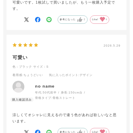
可愛いです。1枚試しで買いましたが、もう一枚購入予定で
す。
参考になった
2
Like!
4
2026.5.29
可愛い
色：ブラック
サイズ：S
着用感
:ちょうどいい
気に入ったポイント
:デザイン
no name
年代:
50代前半
身長:
150cm台
骨格タイプ:
骨格ストレート
涼しくてオシャレに見えるので違う色があれば欲しいなと思
います。
参考になった
2
Like!
2