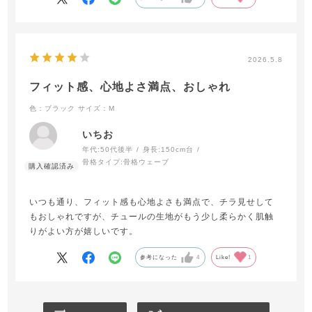
2026.5.8
フィット感、心地よさ満点、おしゃれ
色：ブラック
サイズ：M
いちお
年代:
50代後半
身長:
150cm台
骨格タイプ:
骨格ウェーブ
いつも通り、フィット感も心地よさも満点で、チラ見せして
もおしゃれですが、チュールの生地がもう少し柔らかく肌触
りがよい方が嬉しいです。
参考になった
4
Like!
1