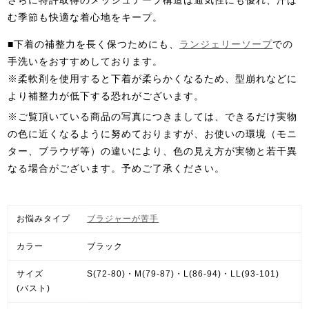
さらに特許取得のメッシュテープ構造は通気性にも優れ、汗ば
む季節も快適な着心地をキープ。
■下着の補整力を長く保つためにも、
ランジェリーソープ
での
手洗いをおすすめしております。
※柔軟剤を使用すると下着が柔らかくなるため、型崩れなどに
より補整力が低下する恐れがございます。
※ご覧頂いている商品の写真につきましては、できるだけ実物
の色に近くなるように努めておりますが、お使いの環境（モニ
ター、ブラウザ等）の違いにより、色の見え方が実物と若干異
なる場合がございます。予めご了承ください。
お悩みタイプ
ブラジャーが苦手
カラー
ブラック
サイズ
S(72-80)・M(79-87)・L(86-94)・LL(93-101)
(バスト)