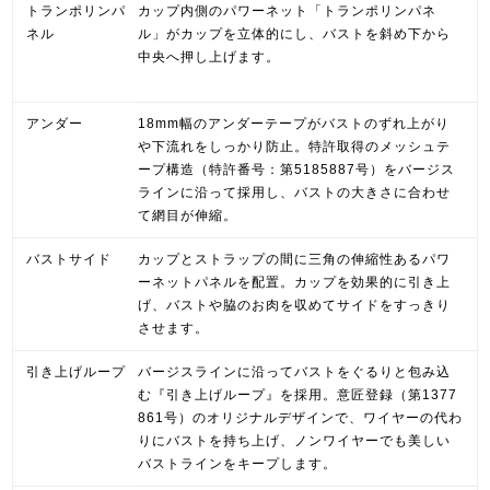
トランポリンパ
カップ内側のパワーネット「トランポリンパネ
ネル
ル」がカップを立体的にし、バストを斜め下から
中央へ押し上げます。
アンダー
18mm幅のアンダーテープがバストのずれ上がり
や下流れをしっかり防止。特許取得のメッシュテ
ープ構造（特許番号：第5185887号）をバージス
ラインに沿って採用し、バストの大きさに合わせ
て網目が伸縮。
バストサイド
カップとストラップの間に三角の伸縮性あるパワ
ーネットパネルを配置。カップを効果的に引き上
げ、バストや脇のお肉を収めてサイドをすっきり
させます。
引き上げループ
バージスラインに沿ってバストをぐるりと包み込
む『引き上げループ』を採用。意匠登録（第1377
861号）のオリジナルデザインで、ワイヤーの代わ
りにバストを持ち上げ、ノンワイヤーでも美しい
バストラインをキープします。