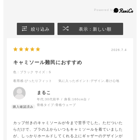
絞り込み
表示：新しい順
2026.7.4
キャミソール難民におすすめ
色：ブラック
サイズ：S
着用感
:ぴったりフィット
気に入ったポイント
:デザイン,着け心地
まるこ
年代:
30代前半
身長:
160cm台
骨格タイプ:
骨格ウェーブ
カップ付きのキャミソールが今まで苦手でした。ただついた
らだけで、ブラの上からいつもキャミソールを着ていました
が、しっかりホールドしてくれる上にギャザーのデザインが