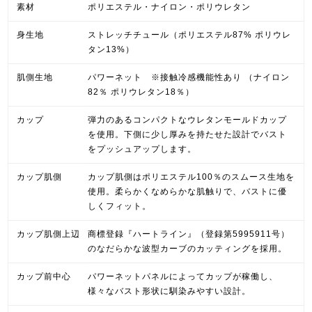
素材
ポリエステル・ナイロン・ポリウレタン
身生地
ストレッチチュール（ポリエステル87% ポリウレ
タン13%）
肌側生地
パワーネット ※接触冷感機能性あり （ナイロン
82％ ポリウレタン18％）
カップ
弾力のあるコンパクトなウレタンモールドカップ
を使用。下側に少し厚みを持たせた設計でバスト
をプッシュアップします。
カップ肌側
カップ肌側はポリエステル100％のスムース生地を
使用。柔らかくなめらかな肌触りで、バストに優
しくフィット。
カップ肌側上辺
商標登録『ハートライン』（登録第5995911号）
のなだらかな波型カーブのカッティングを採用。
カップ前中心
パワーネットパネルによってカップが稼働し、
様々なバスト形状に馴染みやすい設計。