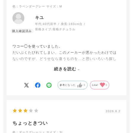
色：ラベンダーグレー
サイズ：M
キユ
年代:
40代前半
身長:
160cm台
骨格タイプ:
骨格ナチュラル
ワコー◯を使っていました。
だいぶくたびれてしまい、このメーカーが悪かったわけでは
ないのですが、どうせなら違うものを…と思いいろいろ探し
てこちらに辿り着きました。
続きを読む
ホールド力がしっかりしていて、ナイトブラにもなるとのこ
とでこちらを選びました。値段が高めですが、着心地は抜群
です。
参考になった
0
Like!
0
2026.8.2
ちょっときつい
色：ダークグレージュ
サイズ：3L