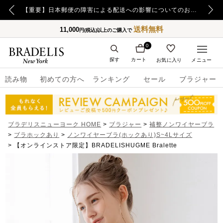
【重要】令和8年熊本地震の影響によるお荷物のお届け遅延について
【重要】日本郵便の障害による配送への影響についてのお詫び
送料無料
11,000
円(税込)以上のご購入で
0
探す
カート
お気に入り
メニュー
読み物
初めての方へ
ランキング
セール
ブラジャー
ブラデリスニューヨーク HOME
ブラジャー
補整ノンワイヤーブラ
ブラホックあり
ノンワイヤーブラ(ホックあり)S~4Lサイズ
【オンラインストア限定】BRADELISHUGME Bralette