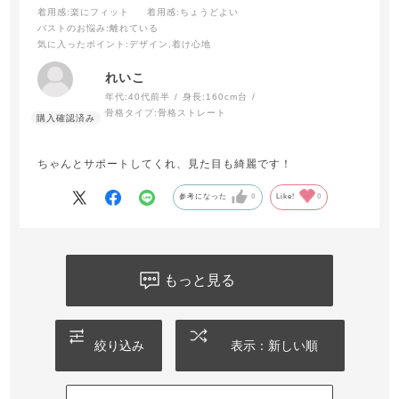
着用感
:楽にフィット
着用感
:ちょうどよい
バストのお悩み
:離れている
気に入ったポイント
:デザイン,着け心地
れいこ
年代:
40代前半
身長:
160cm台
骨格タイプ:
骨格ストレート
ちゃんとサポートしてくれ、見た目も綺麗です！
参考になった
0
Like!
0
もっと見る
絞り込み
表示：新しい順