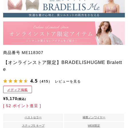
商品番号
ME118307
【オンラインストア限定】BRADELISHUGME Bralett
e
4.5
（415）
レビューを見る
メディア掲載
¥
5,170
税込
[
52
ポイント進呈 ]
ベストセラー
補整ノンワイヤー
ステップ0 キープ
WEB限定