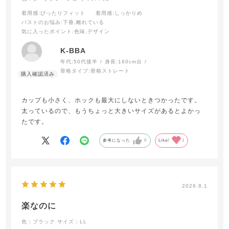
着用感
:ぴったりフィット
着用感
:しっかりめ
バストのお悩み
:下垂,離れている
気に入ったポイント
:色味,デザイン
K-BBA
年代:
50代後半
身長:
160cm台
骨格タイプ:
骨格ストレート
カップも小さく、ホックも最大にしないときつかったです。
太っているので、もうちょっと大きいサイズがあるとよかっ
たです。
参考になった
0
Like!
1
2026.8.1
楽なのに
色：ブラック
サイズ：LL