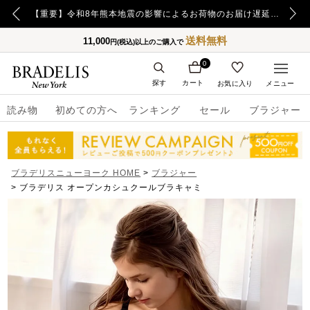
【重要】日本郵便の障害による配送への影響についてのお詫び
【重要】令和8年熊本地震の影響によるお荷物のお届け遅延について
送料無料
11,000
円(税込)以上のご購入で
0
探す
カート
お気に入り
メニュー
読み物
初めての方へ
ランキング
セール
ブラジャー
ブラデリスニューヨーク HOME
ブラジャー
ブラデリス オープンカシュクールブラキャミ