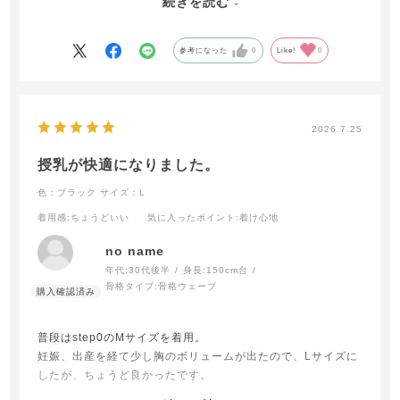
続きを読む
ブラとキャミのセットなのでインナーが1枚で済むのも良いポ
イントだと思います。
１つ欠点とするならばフロント部分が下着っぽいので白いTシ
参考になった
0
Like!
0
ャツの時は1枚では着られないなと思いました。
カラバリ展開希望です！
2026.7.25
授乳が快適になりました。
色：ブラック
サイズ：L
着用感
:ちょうどいい
気に入ったポイント
:着け心地
no name
年代:
30代後半
身長:
150cm台
骨格タイプ:
骨格ウェーブ
普段はstep0のMサイズを着用。
妊娠、出産を経て少し胸のボリュームが出たので、Lサイズに
したが、ちょうど良かったです。
フィット感もあり、胸も安定。