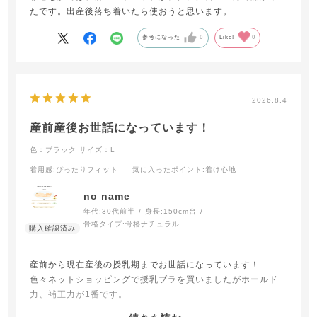
たです。出産後落ち着いたら使おうと思います。
参考になった
0
Like!
0
2026.8.4
産前産後お世話になっています！
色：ブラック
サイズ：L
着用感
:ぴったりフィット
気に入ったポイント
:着け心地
no name
年代:
30代前半
身長:
150cm台
骨格タイプ:
骨格ナチュラル
産前から現在産後の授乳期までお世話になっています！
色々ネットショッピングで授乳ブラを買いましたがホールド
力、補正力が1番です。
回り道をせずに最初から買えばよかったなぁと思います。