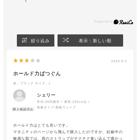
1
絞り込み
表示：新しい順
2026.8.5
ホールド力ばつぐん
色：ブラック
サイズ：L
シェリー
年代:
30代後半
身長:
150cm台
骨格タイプ:
骨格ウェーブ
ホールド力はとても良いです。
マタニティのページから飛んで購入したのですが、妊娠中の
敏感な肌では、肩のストラップがチクチク食い込んで痛かっ