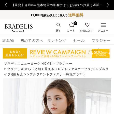
【重要】日本郵便の障害による配送への影響についてのお詫び
【重要】令和8年熊本地震の影響によるお荷物のお届け遅延について
送料無料
11,000
円(税込)以上のご購入で
0
探す
カート
お気に入り
メニュー
読み物
初めての方へ
ランキング
セール
ブラジャー
ブラデリスニューヨーク HOME
ブラジャー
ブラデリス すらっと細く見えるフロントファスナーブラ(シンプルタ
イプ)(細みえシンプルフロントファスナー綿混ブラ25)