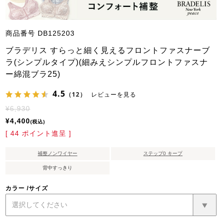
商品番号
DB125203
ブラデリス すらっと細く見えるフロントファスナーブ
ラ(シンプルタイプ)(細みえシンプルフロントファスナ
ー綿混ブラ25)
4.5
（12）
レビューを見る
¥
6,930
¥
4,400
税込
[
44
ポイント進呈 ]
補整ノンワイヤー
ステップ0 キープ
背中すっきり
カラー
サイズ