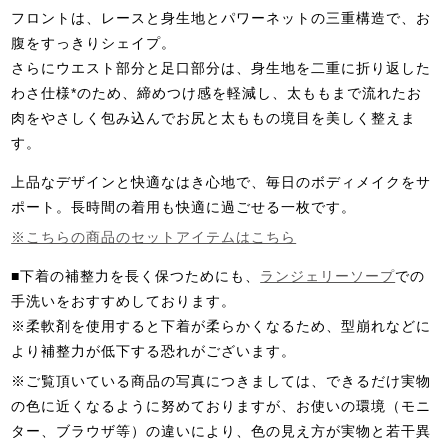
フロントは、レースと身生地とパワーネットの三重構造で、お
腹をすっきりシェイプ。
さらにウエスト部分と足口部分は、身生地を二重に折り返した
わさ仕様*のため、締めつけ感を軽減し、太ももまで流れたお
肉をやさしく包み込んでお尻と太ももの境目を美しく整えま
す。
上品なデザインと快適なはき心地で、毎日のボディメイクをサ
ポート。長時間の着用も快適に過ごせる一枚です。
※こちらの商品のセットアイテムはこちら
■下着の補整力を長く保つためにも、
ランジェリーソープ
での
手洗いをおすすめしております。
※柔軟剤を使用すると下着が柔らかくなるため、型崩れなどに
より補整力が低下する恐れがございます。
※ご覧頂いている商品の写真につきましては、できるだけ実物
の色に近くなるように努めておりますが、お使いの環境（モニ
ター、ブラウザ等）の違いにより、色の見え方が実物と若干異