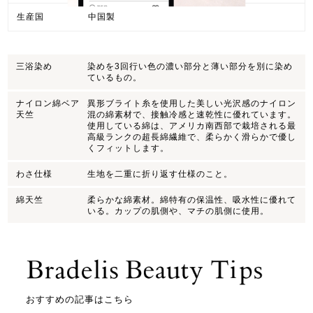
生産国
中国製
三浴染め
染めを3回行い色の濃い部分と薄い部分を別に染め
ているもの。
ナイロン綿ベア
異形ブライト糸を使用した美しい光沢感のナイロン
天竺
混の綿素材で、接触冷感と速乾性に優れています。
使用している綿は、アメリカ南西部で栽培される最
高級ランクの超長綿繊維で、柔らかく滑らかで優し
くフィットします。
わさ仕様
生地を二重に折り返す仕様のこと。
綿天竺
柔らかな綿素材。綿特有の保温性、吸水性に優れて
いる。カップの肌側や、マチの肌側に使用。
おすすめの記事はこちら