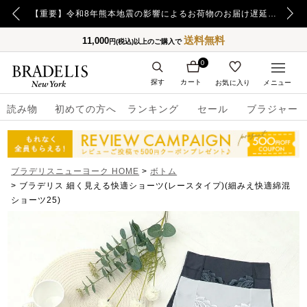
【重要】令和8年熊本地震の影響によるお荷物のお届け遅延について
送料無料
11,000
円(税込)以上のご購入で
0
探す
カート
お気に入り
メニュー
読み物
初めての方へ
ランキング
セール
ブラジャー
ブラデリスニューヨーク HOME
ボトム
ブラデリス 細く見える快適ショーツ(レースタイプ)(細みえ快適綿混
ショーツ25)