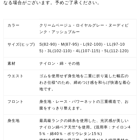
なる場合がございます。予めご了承ください。
カラー
クリームベージュ・ロイヤルグレー・ヌーディピ
ンク・アッシュブルー
サイズ(ヒップ)
S(82-90)・M(87-95)・L(92-100)・LL(97-10
5)・3L(102-110)・4L(107-115)・5L(112-120)
素材
ナイロン・綿・その他
ウエスト
ゴムを使用せず身生地を二重に折り返した幅広の
わさ仕様*のため、締めつけ感を和らげ快適な着心
地です。
フロント
身生地・レース・パワーネットの三重構造で、お
腹をすっきり整えます。
身生地
最高級ランクの綿糸を使用した、光沢感が美しい
ナイロン綿ベア天竺*を使用。(混用率：ナイロン4
5％・綿40％・ポリウレタン15％)