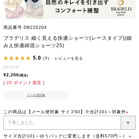
商品番号
DB225204
ブラデリス 細く見える快適ショーツ(レースタイプ)(細
みえ快適綿混ショーツ25)
5.0
（7）
レビューを見る
¥
2,970
¥
2,200
税込
[
22
ポイント進呈 ]
メール便対象
この商品は【メール便対象 サイズ50】※合計101～対象外
(必
須)
サイズ合計101～ゆうパックに変更します（送料570円～）