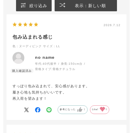
絞り込み
表示：新しい順
2026.7.12
包み込まれる感じ
色：ヌーディピンク
サイズ：LL
no name
年代:
40代後半
身長:
150cm台
骨格タイプ:
骨格ナチュラル
すっぽり包み込まれて、安心感があります。
履き心地も気持ちがいいです。
再入荷を望みます！
参考になった
1
Like!
0