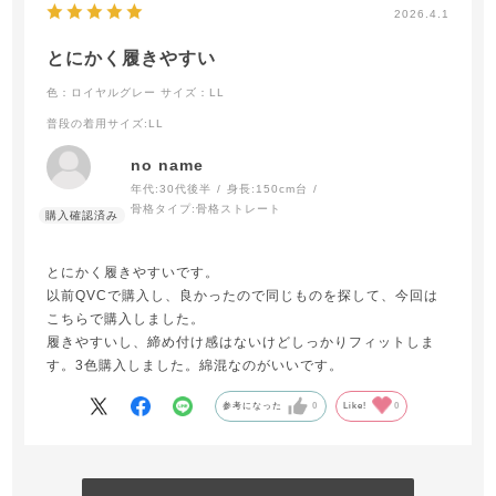
2026.4.1
とにかく履きやすい
色：ロイヤルグレー
サイズ：LL
普段の着用サイズ
:LL
no name
年代:
30代後半
身長:
150cm台
骨格タイプ:
骨格ストレート
とにかく履きやすいです。
以前QVCで購入し、良かったので同じものを探して、今回は
こちらで購入しました。
履きやすいし、締め付け感はないけどしっかりフィットしま
す。3色購入しました。綿混なのがいいです。
参考になった
0
Like!
0