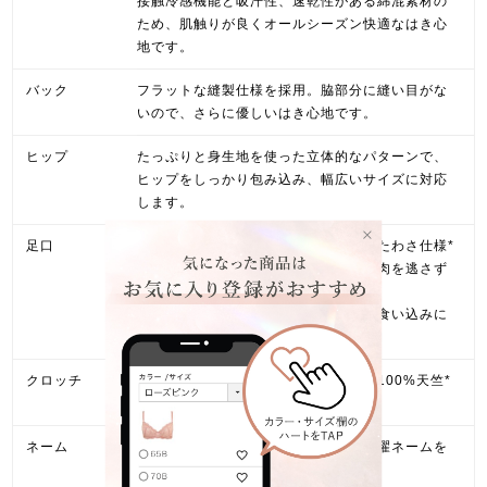
接触冷感機能と吸汗性、速乾性がある綿混素材の
ため、肌触りが良くオールシーズン快適なはき心
地です。
バック
フラットな縫製仕様を採用。脇部分に縫い目がな
いので、さらに優しいはき心地です。
ヒップ
たっぷりと身生地を使った立体的なパターンで、
ヒップをしっかり包み込み、幅広いサイズに対応
します。
足口
伸縮性のある身生地を二重に折り返したわさ仕様*
で足口をぐるりと包み込み、お尻のお肉を逃さず
サポート。
テープを使わず面でフィットするので食い込みに
くく、そけい部への圧迫も軽減します。
クロッチ
肌側は、肌触りが良く吸湿性の良い綿100%天竺*
を使用。
ネーム
肌触りを考慮し、ブランドネームと洗濯ネームを
縫い付けず、転写ネームを採用。