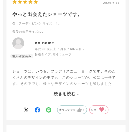
2026.6.11
やっと出会えたショーツです。
色：ヌーディピンク
サイズ：4L
普段の着用サイズ
:LL
no name
年代:
60代以上
身長:
160cm台
骨格タイプ:
骨格ウェーブ
ショーツは、いつも、ブラデリスニューヨークです。そのた
くさんのデザインの中でも、このショーツが、私には一番で
す。その中でも、様々なデザインのショーツを試しました
が、デザインによって、大きさ、生地の厚さ、ストレッチ性
続きを読む
が全く、違うので、迷った時は、問い合わせをした方が良い
と思います。
参考になった
0
Like!
0