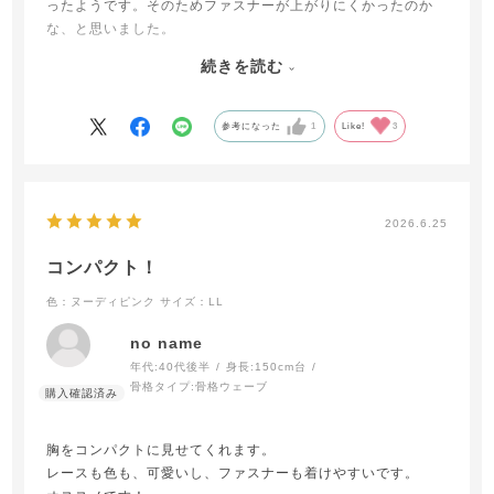
ったようです。そのためファスナーが上がりにくかったのか
な、と思いました。
肩紐の太さは食い込みにくく良いと思います。
続きを読む
今度はきちんとサイズを確認してから購入しようと思いま
す。
参考になった
1
Like!
3
2026.6.25
コンパクト！
色：ヌーディピンク
サイズ：LL
no name
年代:
40代後半
身長:
150cm台
骨格タイプ:
骨格ウェーブ
胸をコンパクトに見せてくれます。
レースも色も、可愛いし、ファスナーも着けやすいです。