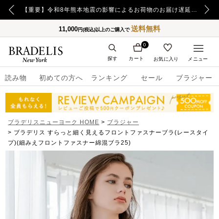
【重要】令和8年熊本地震の影響によるお荷物のお届け遅延について
【重要】日本郵便の障害による配送への影響についてのお詫び
送料無料
11,000
円(税込)以上のご購入で
0
探す
カート
お気に入り
メニュー
読み物
初めての方へ
ランキング
セール
ブラジャー
ブラデリスニューヨーク HOME
ブラジャー
ブラデリス すらっと細く見えるフロントファスナーブラ(レースタイ
プ)(細みえフロントファスナー綿混ブラ25)