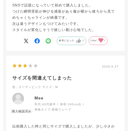
SNSで話題になっていて初めて購入しました。
つけた瞬間背筋が伸びる感覚があり服が横から後ろから見て
めちゃくちゃラインが綺麗です。
次は違うデザインもつけてみたいです。
スタイルが変化しそうで嬉しい着け心地でした。
参考になった
0
Like!
1
2026.6.27
サイズを間違えてしまった
色：ヌーディピンク
サイズ：M
Mee
年代:
40代後半
身長:
160cm台
骨格タイプ:
骨格ウェーブ
以前購入した時と同じサイズで購入しましたが、少し小さか