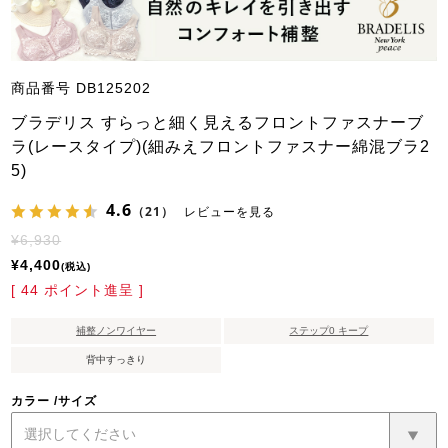
商品番号
DB125202
ブラデリス すらっと細く見えるフロントファスナーブ
ラ(レースタイプ)(細みえフロントファスナー綿混ブラ2
5)
4.6
（21）
レビューを見る
¥
6,930
¥
4,400
税込
[
44
ポイント進呈 ]
補整ノンワイヤー
ステップ0 キープ
背中すっきり
カラー
サイズ