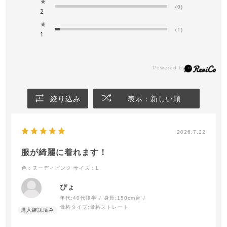
★
(0)
2
★
(1)
1
絞り込み
表示：新しい順
2026.7.22
服が綺麗に着れます！
色：ヌーディピンク
サイズ：L
ぴょ
年代:
40代後半
身長:
150cm台
骨格タイプ:
骨格ストレート