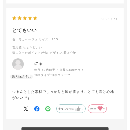
2026.6.11
とてもいい
色：モカベージュ
サイズ：75G
着用感
:ちょうどいい
気に入ったポイント
:色味,デザイン,着け心地
にゃ
年代:
40代前半
身長:
160cm台
骨格タイプ:
骨格ウェーブ
つるんとした素材でしっかりと胸が収まり、とても着け心地
がいいです
参考になった
0
Like!
0