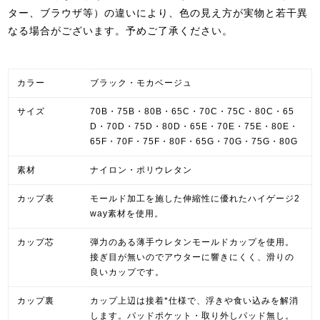
ター、ブラウザ等）の違いにより、色の見え方が実物と若干異
なる場合がございます。予めご了承ください。
カラー
ブラック・モカベージュ
サイズ
70B・75B・80B・65C・70C・75C・80C・65
D・70D・75D・80D・65E・70E・75E・80E・
65F・70F・75F・80F・65G・70G・75G・80G
素材
ナイロン・ポリウレタン
カップ表
モールド加工を施した伸縮性に優れたハイゲージ2
way素材を使用。
カップ芯
弾力のある薄手ウレタンモールドカップを使用。
接ぎ目が無いのでアウターに響きにくく、滑りの
良いカップです。
カップ裏
カップ上辺は接着*仕様で、浮きや食い込みを解消
します。パッドポケット・取り外しパッド無し。