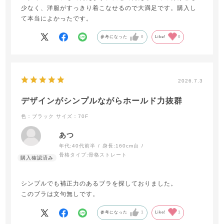
少なく、洋服がすっきり着こなせるので大満足です。購入し
て本当によかったです。
参考になった
0
Like!
0
2026.7.3
デザインがシンプルながらホールド力抜群
色：ブラック
サイズ：70F
あつ
年代:
40代前半
身長:
160cm台
骨格タイプ:
骨格ストレート
シンプルでも補正力のあるブラを探しておりました。
このブラは文句無しです。
参考になった
1
Like!
1