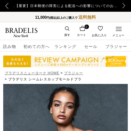
【重要】令和8年熊本地震の影響によるお荷物のお届け遅延について
【重要】日本郵便の障害による配送への影響についてのお詫び
送料無料
11,000
円(税込)以上のご購入で
0
探す
カート
お気に入り
メニュー
読み物
初めての方へ
ランキング
セール
ブラジャー
ブラデリスニューヨーク HOME
ブラジャー
ブラデリス シームレスカップモールドブラ