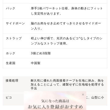
バック
厚手1枚パワーネット仕様、身体の動きにフィット
し安定性があります。
サイドボーン
脇のお肉をせき止めてすっきりさせるサイドボー
ン入り。
ストラップ
程よい伸び感で、光沢のあるピコ*なしタイプのシ
ンプルなストラップ使用。
ホック
3個どめ3段階
生産国
中国製
接着処理
耐久性に優れた両面接着テープを生地に挟み、熱を
加えることによって、縫製せずに生地端を処理する
手法
ピコ
ストラップやショーツなどのテープ端に、山型に小
さく施されたフリルのようなデザイン。