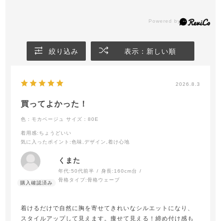
絞り込み
表示：新しい順
2026.8.3
買ってよかった！
色：モカベージュ
サイズ：80E
着用感
:ちょうどいい
気に入ったポイント
:色味,デザイン,着け心地
くまた
年代:
50代前半
身長:
160cm台
骨格タイプ:
骨格ウェーブ
着けるだけで自然に胸を寄せてきれいなシルエットになり、
スタイルアップして見えます。痩せて見える！締め付け感も