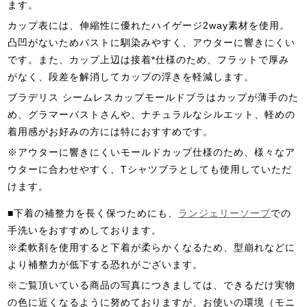
ます。
カップ表には、伸縮性に優れたハイゲージ2way素材を使用。
凸凹がないためバストに馴染みやすく、アウターに響きにくい
です。また、カップ上辺は接着*仕様のため、フラットで厚み
がなく、段差を解消してカップの浮きを軽減します。
ブラデリス シームレスカップモールドブラはカップが薄手のた
め、グラマーバストさんや、ナチュラルなシルエット、軽めの
着用感がお好みの方には特におすすめです。
※アウターに響きにくいモールドカップ仕様のため、様々なア
ウターに合わせやすく、Tシャツブラとしても使用していただ
けます。
■下着の補整力を長く保つためにも、
ランジェリーソープ
での
手洗いをおすすめしております。
※柔軟剤を使用すると下着が柔らかくなるため、型崩れなどに
より補整力が低下する恐れがございます。
※ご覧頂いている商品の写真につきましては、できるだけ実物
の色に近くなるように努めておりますが、お使いの環境（モニ