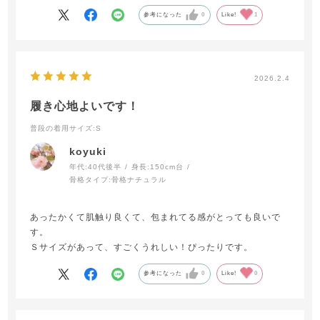
参考になった
0
Like!
1
2026.2.4
履き心地よいです！
普段の着用サイズ
:S
koyuki
年代:
40代後半
身長:
150cm台
骨格タイプ:
骨格ナチュラル
あったかくて肌触り良くて、包まれてる感がとっても良いで
す。
Ｓサイズがあって、すごくうれしい！ぴったりです。
参考になった
0
Like!
0