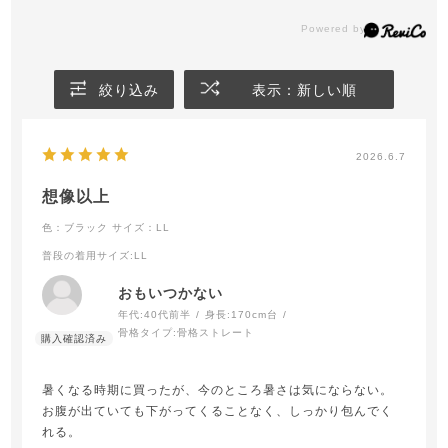
絞り込み
表示：新しい順
2026.6.7
想像以上
色：ブラック
サイズ：LL
普段の着用サイズ
:LL
おもいつかない
年代:
40代前半
身長:
170cm台
骨格タイプ:
骨格ストレート
暑くなる時期に買ったが、今のところ暑さは気にならない。
お腹が出ていても下がってくることなく、しっかり包んでく
れる。