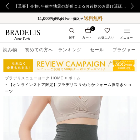
【重要】日本郵便の障害による配送への影響についてのお詫び
【重要】令和8年熊本地震の影響によるお荷物のお届け遅延について
送料無料
11,000
円(税込)以上のご購入で
0
探す
カート
お気に入り
メニュー
読み物
初めての方へ
ランキング
セール
ブラジャー
ブラデリスニューヨーク HOME
ボトム
【オンラインストア限定】ブラデリス やわらかウォーム腹巻きショ
ーツ