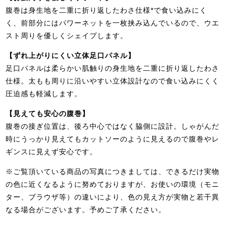
腹巻は身生地を二重に折り返したわさ仕様*で食い込みにく
く、前部分にはパワーネットを一枚挟み込んでいるので、ウエ
スト周りを優しくシェイプします。
【ずれ上がりにくい立体足口パネル】
足口パネルは柔らかい肌触りの身生地を二重に折り返したわさ
仕様。太もも周りに沿いやすい立体設計なので食い込みにくく
圧迫感も軽減します。
【見えても安心の腹巻】
腹巻の接ぎ位置は、後ろ中心ではなく脇側に設計。しゃがんだ
時にうっかり見えてもカットソーのように見えるので腹巻やレ
ギンスに見えず安心です。
※ご覧頂いている商品の写真につきましては、できるだけ実物
の色に近くなるように努めておりますが、お使いの環境（モニ
ター、ブラウザ等）の違いにより、色の見え方が実物と若干異
なる場合がございます。予めご了承ください。