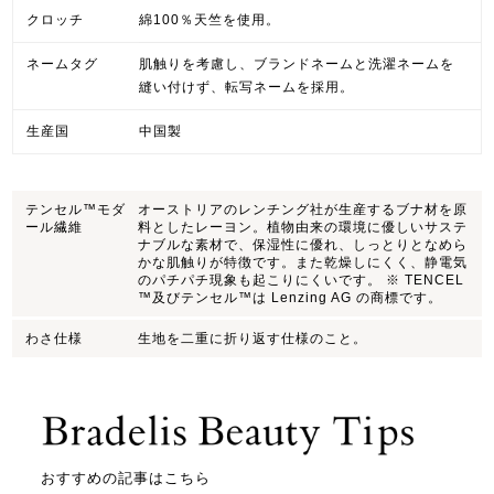
クロッチ
綿100％天竺を使用。
ネームタグ
肌触りを考慮し、ブランドネームと洗濯ネームを
縫い付けず、転写ネームを採用。
生産国
中国製
テンセル™モダ
オーストリアのレンチング社が生産するブナ材を原
ール繊維
料としたレーヨン。植物由来の環境に優しいサステ
ナブルな素材で、保湿性に優れ、しっとりとなめら
かな肌触りが特徴です。また乾燥しにくく、静電気
のパチパチ現象も起こりにくいです。 ※ TENCEL
™及びテンセル™は Lenzing AG の商標です。
わさ仕様
生地を二重に折り返す仕様のこと。
おすすめの記事はこちら