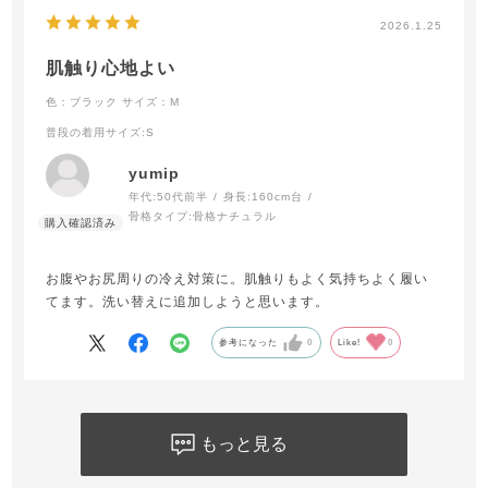
2026.1.25
肌触り心地よい
色：ブラック
サイズ：M
普段の着用サイズ
:S
yumip
年代:
50代前半
身長:
160cm台
骨格タイプ:
骨格ナチュラル
お腹やお尻周りの冷え対策に。肌触りもよく気持ちよく履い
てます。洗い替えに追加しようと思います。
参考になった
0
Like!
0
もっと見る