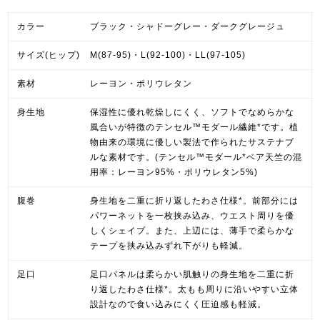
カラー
ブラック・シャドーグレー・ダークグレージュ
サイズ(ヒップ)
M(87-95)・L(92-100)・LL(97-105)
素材
レーヨン・ポリウレタン
身生地
保湿性に優れ乾燥しにくく、ソフトでなめらかな
風合いが特徴のテンセル™モダール繊維*です。植
物由来の環境に優しい製法で作られたサステナブ
ルな素材です。(テンセル™モダール*ベア天竺の混
用率：レーヨン95%・ポリウレタン5%)
腹巻
身生地を二重に折り返したわさ仕様*。前部分には
パワーネットを一枚挟み込み、ウエスト周りを優
しくシェイプ。また、上辺には、薄手で柔らかな
テープを挟み込みずれ下がりも軽減。
足口
足口パネルは柔らかい肌触りの身生地を二重に折
り返したわさ仕様*。太もも周りに沿いやすい立体
設計なので食い込みにくく圧迫感も軽減。