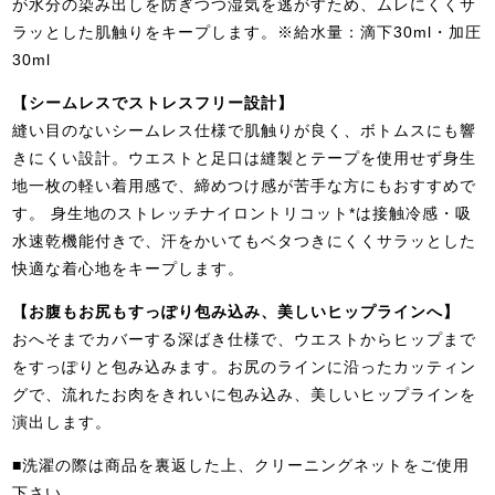
が水分の染み出しを防ぎつつ湿気を逃がすため、ムレにくくサ
ラッとした肌触りをキープします。※給水量：滴下30ml・加圧
30ml
【シームレスでストレスフリー設計】
縫い目のないシームレス仕様で肌触りが良く、ボトムスにも響
きにくい設計。ウエストと足口は縫製とテープを使用せず身生
地一枚の軽い着用感で、締めつけ感が苦手な方にもおすすめで
す。 身生地のストレッチナイロントリコット*は接触冷感・吸
水速乾機能付きで、汗をかいてもベタつきにくくサラッとした
快適な着心地をキープします。
【お腹もお尻もすっぽり包み込み、美しいヒップラインへ】
おへそまでカバーする深ばき仕様で、ウエストからヒップまで
をすっぽりと包み込みます。お尻のラインに沿ったカッティン
グで、流れたお肉をきれいに包み込み、美しいヒップラインを
演出します。
■洗濯の際は商品を裏返した上、クリーニングネットをご使用
下さい。