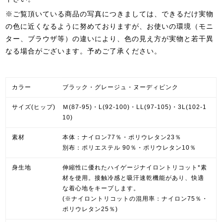
※ご覧頂いている商品の写真につきましては、できるだけ実物
の色に近くなるように努めておりますが、お使いの環境（モニ
ター、ブラウザ等）の違いにより、色の見え方が実物と若干異
なる場合がございます。予めご了承ください。
カラー
ブラック・グレージュ・ヌーディピンク
サイズ(ヒップ)
Ｍ(87-95)・L(92-100)・LL(97-105)・3L(102-1
10)
素材
本体：ナイロン77％・ポリウレタン23％
別布：ポリエステル 90％・ポリウレタン10％
身生地
伸縮性に優れたハイゲージナイロントリコット*素
材を使用。接触冷感と吸汗速乾機能があり、快適
な着心地をキープします。
(※ナイロントリコットの混用率：ナイロン75％・
ポリウレタン25％)