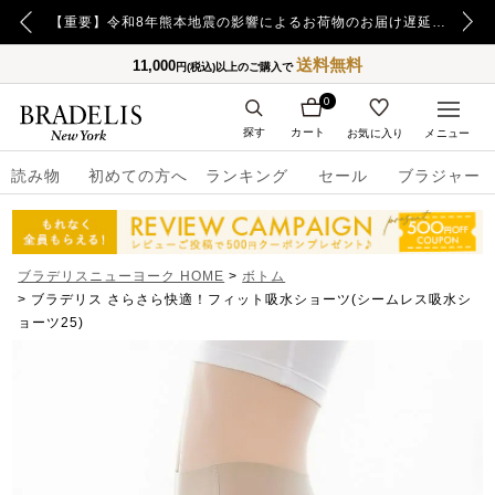
【重要】日本郵便の障害による配送への影響についてのお詫び
【重要】令和8年熊本地震の影響によるお荷物のお届け遅延について
送料無料
11,000
円(税込)以上のご購入で
0
探す
カート
お気に入り
メニュー
読み物
初めての方へ
ランキング
セール
ブラジャー
ブラデリスニューヨーク HOME
ボトム
ブラデリス さらさら快適！フィット吸水ショーツ(シームレス吸水シ
ョーツ25)