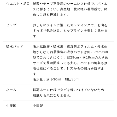
ウエスト・足口
縫製やテープ不使用のシームレス仕様で、ボトム
スに響きにくい。身生地一枚の軽い着用感で、締
めつけ感を軽減します。
ヒップ
おしりのラインに沿ったカッティングで、お肉を
すっぽり包み込み、ヒップラインを美しく見せま
す。
吸水パッド
吸水拡散層・吸水層・透湿防水フィルム・撥水生
地からなる四層構造の吸水パッドは約2.0mmの薄
型でごわつきにくく、縦29cm・横18cmの大きめ
サイズで長時間座っても安心。パッドの縫製も接
着仕様にすることで、針穴からの漏れを防ぎま
す。
吸水量：滴下30ml・加圧30ml
ネーム
転写ネーム仕様でタグを縫いつけていないため、
肌触りも気になりません。
生産国
中国製