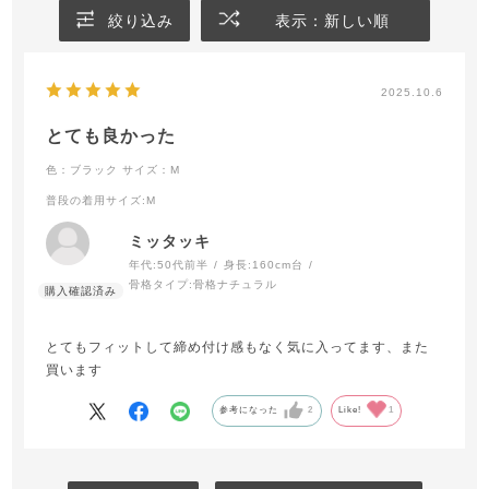
絞り込み
表示：新しい順
2025.10.6
とても良かった
色：ブラック
サイズ：M
普段の着用サイズ
:M
ミッタッキ
年代:
50代前半
身長:
160cm台
骨格タイプ:
骨格ナチュラル
とてもフィットして締め付け感もなく気に入ってます、また
買います
参考になった
2
Like!
1