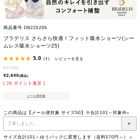
商品番号
DB225206
ブラデリス さらさら快適！フィット吸水ショーツ(シー
ムレス吸水ショーツ25)
5.0
（1）
レビューを見る
¥
3,190
¥
2,640
税込
[
26
ポイント進呈 ]
メール便対象
この商品は【メール便対象 サイズ50】※合計101～対象外
(必
須)
サイズ合計101～ゆうパックに変更します（送料570円～）