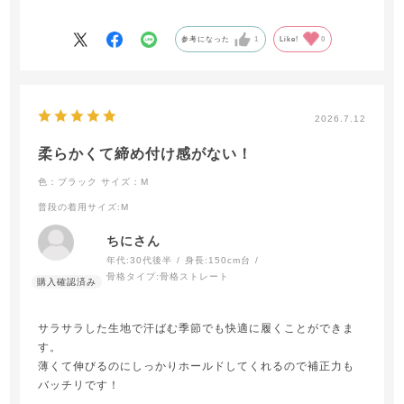
のですが、同じくブラデリスのカップ付きキャミを使用して
いる日にはこちらのガードルを着用しています。
参考になった
1
Like!
0
2026.7.12
柔らかくて締め付け感がない！
色：ブラック
サイズ：M
普段の着用サイズ
:M
ちにさん
年代:
30代後半
身長:
150cm台
骨格タイプ:
骨格ストレート
サラサラした生地で汗ばむ季節でも快適に履くことができま
す。
薄くて伸びるのにしっかりホールドしてくれるので補正力も
バッチリです！