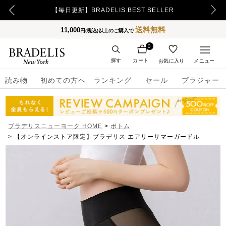
【毎日更新】BRADELIS BEST SELLER
送料無料
11,000
円(税込)以上のご購入で
0
探す
カート
お気に入り
メニュー
読み物
初めての方へ
ランキング
セール
ブラジャー
ブラデリスニューヨーク HOME
ボトム
【オンラインストア限定】ブラデリス エアリーサマーガードル