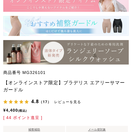
商品番号
MG326101
【オンラインストア限定】ブラデリス エアリーサマー
ガードル
4.8
（17）
レビューを見る
¥
4,400
税込
[
44
ポイント進呈 ]
補整補助
メール便対象