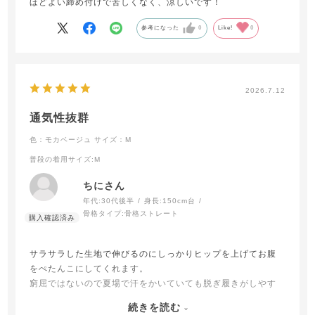
ほどよい締め付けで苦しくなく、涼しいです！
参考になった
0
Like!
0
2026.7.12
通気性抜群
色：モカベージュ
サイズ：M
普段の着用サイズ
:M
ちにさん
年代:
30代後半
身長:
150cm台
骨格タイプ:
骨格ストレート
サラサラした生地で伸びるのにしっかりヒップを上げてお腹
をぺたんこにしてくれます。
窮屈ではないので夏場で汗をかいていても脱ぎ履きがしやす
くとても重宝しています。
続きを読む
基本的にはブラデリスの補正シリーズをセットで使っている