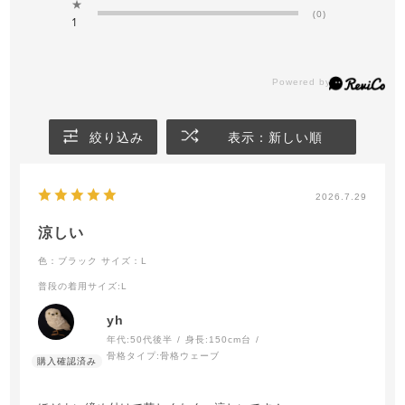
★
(0)
1
絞り込み
表示：新しい順
2026.7.29
涼しい
色：ブラック
サイズ：L
普段の着用サイズ
:L
yh
年代:
50代後半
身長:
150cm台
骨格タイプ:
骨格ウェーブ