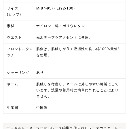
サイズ
M(87-95)・L(92-100)
(ヒップ)
素材
ナイロン・綿・ポリウレタン
ウエスト
光沢テープをアクセントに使用。
フロント～クロ
肌側は、肌触りが良く吸湿性の良い綿100%天竺*
ッチ
を使用。
シャーリング
あり
ネーム
肌触りを考慮し、ネームは外しやすい縫製にして
います。洗濯や着用時に簡単に外れることはあり
ません。
生産国
中国製
ラッセルレース
ラッセルレース編機で作られたレースのこと。レー