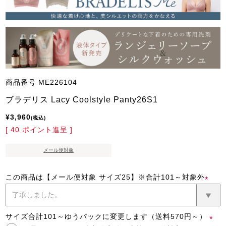
商品番号
ME226104
ブラデリス Lacy Coolstyle Panty26S1
¥
3,960
税込
[
40
ポイント進呈 ]
メール便対象
この商品は【メール便対象 サイズ25】※合計101～対象外
(必
須)
サイズ合計101～ゆうパックに変更します（送料570円～）