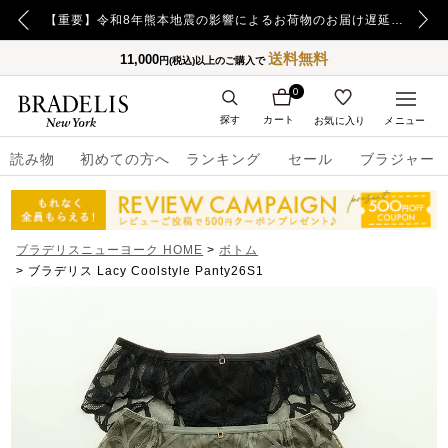
【重要】令和8年熊本地震の影響によるお荷物のお届け遅延について
【重要】日本郵便の障害による配送への影響についてのお詫び
送料無料
11,000
円(税込)以上のご購入で
0
探す
カート
お気に入り
メニュー
読み物
初めての方へ
ランキング
セール
ブラジャー
ブラデリスニューヨーク HOME
ボトム
ブラデリス Lacy Coolstyle Panty26S1