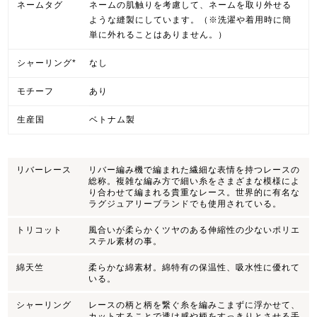
ネームタグ
ネームの肌触りを考慮して、ネームを取り外せる
ような縫製にしています。（※洗濯や着用時に簡
単に外れることはありません。）
シャーリング*
なし
モチーフ
あり
生産国
ベトナム製
リバーレース
リバー編み機で編まれた繊細な表情を持つレースの
総称。複雑な編み方で細い糸をさまざまな模様によ
り合わせて編まれる貴重なレース。世界的に有名な
ラグジュアリーブランドでも使用されている。
トリコット
風合いが柔らかくツヤのある伸縮性の少ないポリエ
ステル素材の事。
綿天竺
柔らかな綿素材。綿特有の保温性、吸水性に優れて
いる。
シャーリング
レースの柄と柄を繋ぐ糸を編みこまずに浮かせて、
カットすることで透け感や柄をすっきりとさせる手