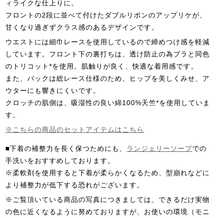
ィライクな仕上りに。
フロントの2段に並べて付けたダブルリボンのアップリケが、
甘くなり過ぎずクラス感のあるデザインです。
ウエストには細巾レースを使用しているので締めつけ感を軽減
しています。フロント下の裏打ちは、透け防止の為ブラと同色
のトリコット*を使用。肌触りが良く、快適な着用感です。
また、バックは総レース仕様のため、ヒップを美しくみせ、ア
ウターにも響きにくいです。
クロッチの肌側は、吸湿性の良い綿100%天竺*を使用していま
す。
※こちらの商品のセットアイテムはこちら
■下着の補整力を長く保つためにも、
ランジェリーソープ
での
手洗いをおすすめしております。
※柔軟剤を使用すると下着が柔らかくなるため、型崩れなどに
より補整力が低下する恐れがございます。
※ご覧頂いている商品の写真につきましては、できるだけ実物
の色に近くなるように努めておりますが、お使いの環境（モニ