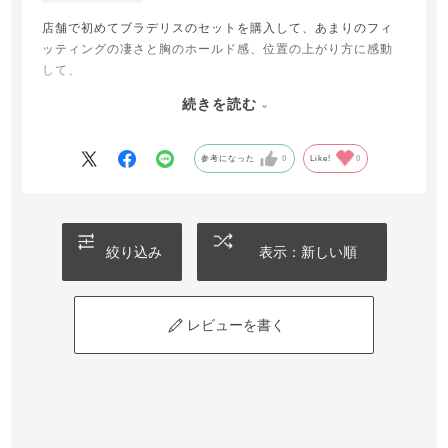
店舗で初めてブラデリスのセットを購入して、あまりのフィ
ッティングの凄さと胸のホールド感、位置の上がり方に感動
して、
普段使いの点数を増やしたくて購入。
続きを読む
実物は写真と遜色ない可愛い感じで肌なじみもよく気に入り
ました！
参考になった
0
Like!
0
普段はサルートを愛用していますが、病気で体重と胸がサイ
ズ落ちてしまったので、補正とカバーの期待を込めての購入
です。気に入っています。
絞り込み
表示：新しい順
レビューを書く