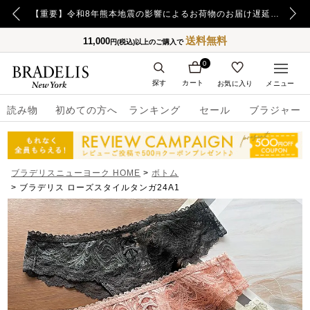
【重要】日本郵便の障害による配送への影響についてのお詫び
【重要】令和8年熊本地震の影響によるお荷物のお届け遅延について
送料無料
11,000
円(税込)以上のご購入で
0
探す
カート
お気に入り
メニュー
読み物
初めての方へ
ランキング
セール
ブラジャー
ブラデリスニューヨーク HOME
ボトム
ブラデリス ローズスタイルタンガ24A1