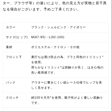
ター、ブラウザ等）の違いにより、色の見え方が実物と若干異
なる場合がございます。予めご了承ください。
カラー
ブラック・シェルピンク・アイボリー
サイズ(ヒップ)
M(87-95)・L(92-100)
素材
ポリエステル・ナイロン・その他
フロント下
裏打ちは透け防止の為、ブラと同色のトリコット*
を使用。
滑らかなトリコット*は肌触りが良く、はき心地の
良い着用感です。
バック
アウターに響きにくい総レース仕様でヒップを美
しく見せます。
クロッチ
綿100％天竺*を使用。吸汗性がよく優しい肌触り
です。