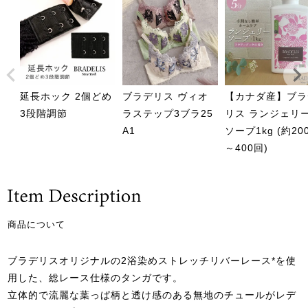
延長ホック 2個どめ
ブラデリス ヴィオ
【カナダ産】ブラ
3段階調節
ラステップ3ブラ25
リス ランジェリ
A1
ソープ1kg (約20
～400回)
商品について
ブラデリスオリジナルの2浴染めストレッチリバーレース*を使
用した、総レース仕様のタンガです。
立体的で流麗な葉っぱ柄と透け感のある無地のチュールがレデ