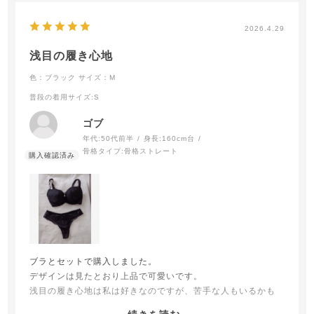
2026.4.29
浅目の履き心地
色：ブラック
サイズ：M
普段の着用サイズ
:S
ゴブ
年代:
50代前半
身長:
160cm台
骨格タイプ:
骨格ストレート
ブラとセットで購入しました。
デザインは見たとおり上品で可愛いです。
浅目の履き心地は私は好きなのですが、苦手な人もいるかも
しれません。