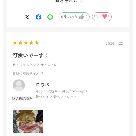
続きを読む
私の写真だとわかりにくいですが、商品写真のとおりレース
もすごく素敵なのでお薦めです。
参考になった
0
Like!
0
2026.4.23
可愛いでーす！
色：シェルピンク
サイズ：M
普段の着用サイズ
:M
ロウペ
年代:
40代後半
身長:
150cm台
骨格タイプ:
骨格ストレート