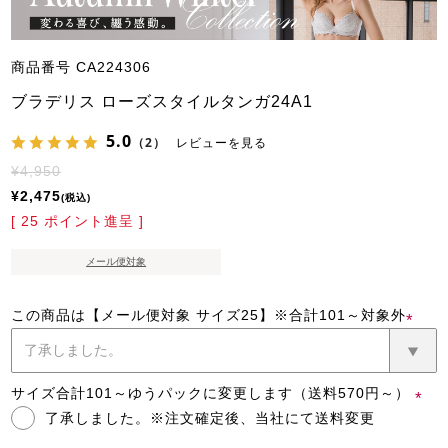
商品番号
CA224306
ブラデリス ローズスタイルタンガ24A1
5.0
（2）
レビューを見る
¥
4,950
¥
2,475
税込
[
25
ポイント進呈 ]
メール便対象
この商品は【メール便対象 サイズ25】※合計101～対象外
(必
須)
サイズ合計101～ゆうパックに変更します（送料570円～）
了承しました。※注文確定後、当社にて送料変更
(必