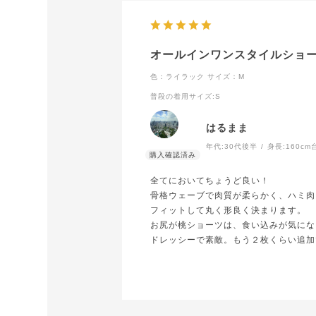
オールインワンスタイルショ
色：ライラック
サイズ：M
普段の着用サイズ
:S
はるまま
年代:
30代後半
身長:
160cm
全てにおいてちょうど良い！
骨格ウェーブで肉質が柔らかく、ハミ肉
フィットして丸く形良く決まります。
お尻が桃ショーツは、食い込みが気にな
ドレッシーで素敵。もう２枚くらい追加