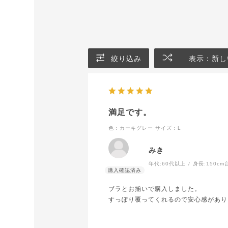
絞り込み
表示：新し
満足です。
色：カーキグレー
サイズ：L
みき
年代:
60代以上
身長:
150cm
ブラとお揃いで購入しました。
すっぽり覆ってくれるので安心感があり