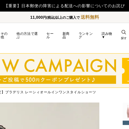
送料無料
11,000
円(税込)以上のご購入で
その
他の方法で選
セー
新商
ランキン
読み物
他
ぶ
ル
品
グ
▼
探す
定】ブラデリス レーシィオールインワンスタイルショーツ