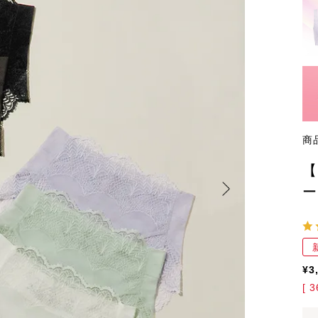
商
【
ー
¥
3
[
3