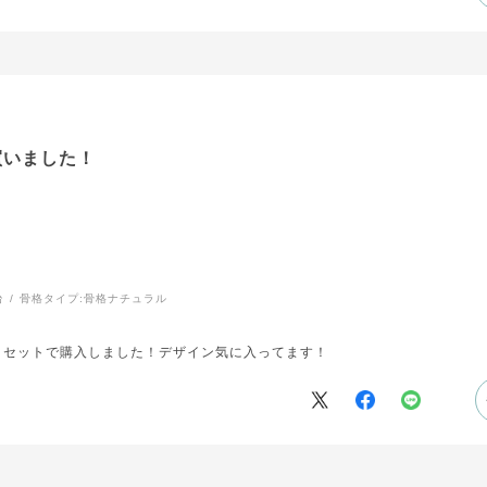
買いました！
台
骨格タイプ:
骨格ナチュラル
とセットで購入しました！デザイン気に入ってます！