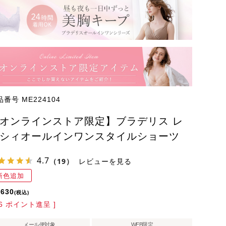
品番号
ME224104
オンラインストア限定】ブラデリス レ
シィオールインワンスタイルショーツ
4.7
（19）
レビューを見る
新色追加
,630
税込
6
ポイント進呈 ]
メール便対象
WEB限定