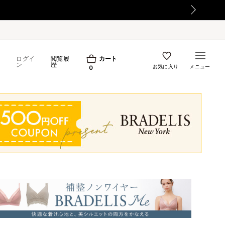
【重要】令和8年熊本
ログイ
閲覧履
カート
ン
歴
お気に入り
メニュー
0