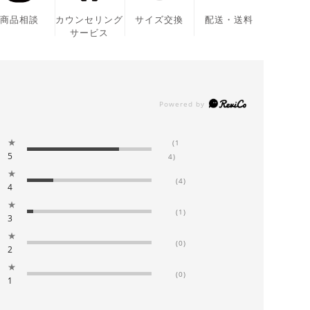
商品相談
カウンセリング
サイズ交換
配送・送料
サービス
★
(1
5
4)
★
(4)
4
★
(1)
3
★
(0)
2
★
(0)
1