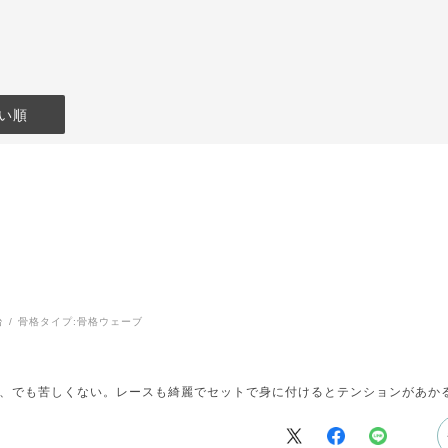
い順
台
骨格タイプ:
骨格ウェーブ
、でも苦しくない。レースも綺麗でセットで身に付けるとテンションがあか