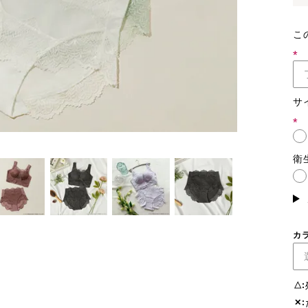
こ
(必
須)
サ
(必
須)
衛
カ
△
✕